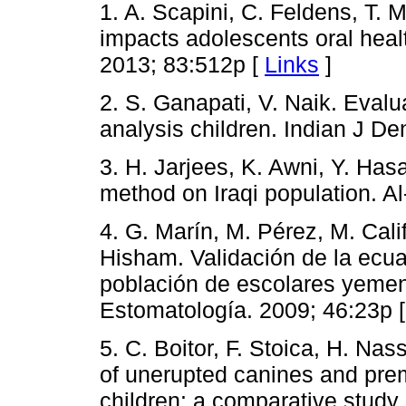
1. A. Scapini, C. Feldens, T. 
impacts adolescents oral health
2013; 83:512p [
Links
]
2. S. Ganapati, V. Naik. Evalu
analysis children. Indian J D
3. H. Jarjees, K. Awni, Y. Ha
method on Iraqi population. Al
4. G. Marín, M. Pérez, M. Cali
Hisham. Validación de la ecu
población de escolares yemen
Estomatología. 2009; 46:23p 
5. C. Boitor, F. Stoica, H. Nas
of unerupted canines and pre
children: a comparative study.