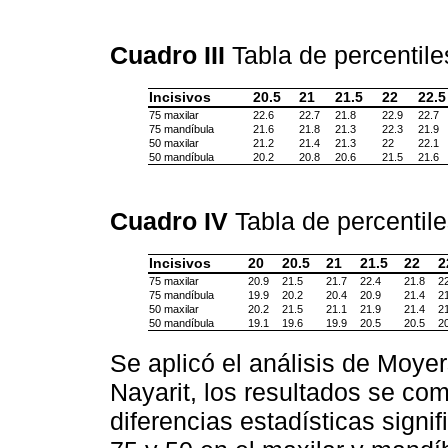
Cuadro III
Tabla de percentil
Incisivos
20.5
21
21.5
22
22.5
75 maxilar
22.6
22.7
21.8
22.9
22.7
75 mandíbula
21.6
21.8
21.3
22.3
21.9
50 maxilar
21.2
21.4
21.3
22
22.1
50 mandíbula
20.2
20.8
20.6
21.5
21.6
Cuadro IV
Tabla de percentil
Incisivos
20
20.5
21
21.5
22
2
75 maxilar
20.9
21.5
21.7
22.4
21.8
22
75 mandíbula
19.9
20.2
20.4
20.9
21.4
21
50 maxilar
20.2
21.5
21.1
21.9
21.4
21
50 mandíbula
19.1
19.6
19.9
20.5
20.5
20
Se aplicó el análisis de Moyer
Nayarit, los resultados se co
diferencias estadísticas signif