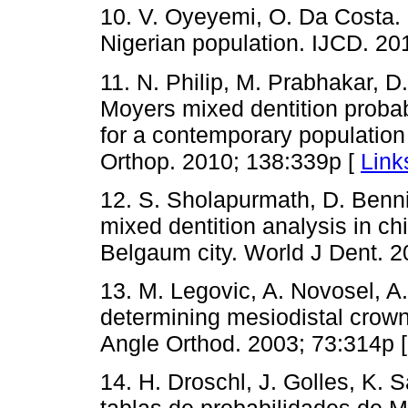
10. V. Oyeyemi, O. Da Costa.
Nigerian population. IJCD. 20
11. N. Philip, M. Prabhakar, D.
Moyers mixed dentition probabi
for a contemporary population
Orthop. 2010; 138:339p [
Link
12. S. Sholapurmath, D. Benni,
mixed dentition analysis in c
Belgaum city. World J Dent. 2
13. M. Legovic, A. Novosel, A
determining mesiodistal crown
Angle Orthod. 2003; 73:314p 
14. H. Droschl, J. Golles, K. S