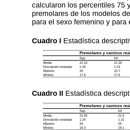
calcularon los percentiles 75 
premolares de los modelos de 
para el sexo femenino y para 
Cuadro I
Estadística descript
Premolares y caninos rea
Sup.
Inf.
Media
22.10
21.35
Desviación estándar
1.26
1.23
Máximo
26
24.7
Mínimo
17.8
17.6
Cuadro II
Estadística descrip
Premolares y caninos rea
Sup.
Inf.
Media
22.05
21.6
Desviación estándar
1.24
1.22
Máximo
26
25
Mínimo
19.3
19.1