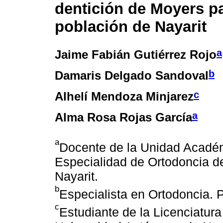
dentición de Moyers pa
población de Nayarit
a
Jaime Fabián Gutiérrez Rojo
b
Damaris Delgado Sandoval
c
Alhelí Mendoza Minjarez
a
Alma Rosa Rojas García
a
Docente de la Unidad Académ
Especialidad de Ortodoncia d
Nayarit.
b
Especialista en Ortodoncia. P
c
Estudiante de la Licenciatura