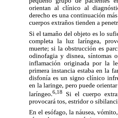
pequeño grupo de pacientes e
orientan al clínico al diagnó
derecho es una continuación más d
cuerpos extraños tienden a penet
Si el tamaño del objeto es lo suf
completa la luz laríngea, provo
muerte; si la obstrucción es parci
odinofagia y disnea, síntomas o
inflamación originada por la l
primera instancia estaba en la f
disfonía es un signo clínico inf
en la laringe, pero puede orientar 
6,18
laríngeo.
Si el cuerpo extra
provocará tos, estridor o sibilanci
En el esófago, la náusea, vómito,