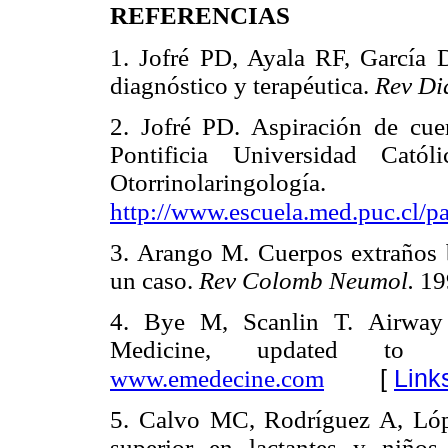
REFERENCIAS
1. Jofré PD, Ayala RF, García D
diagnóstico y terapéutica.
Rev Di
2. Jofré PD. Aspiración de cuer
Pontificia Universidad Cató
Otorrinolaringol
http://www.escuela.med.puc.cl/p
3. Arango M. Cuerpos extraños b
un caso.
Rev Colomb Neumol.
19
4. Bye M, Scanlin T. Airway 
Medicine, updated to 
[
Link
www.emedecine.com
5. Calvo MC, Rodríguez A, Lópe
superior en lactantes y niño