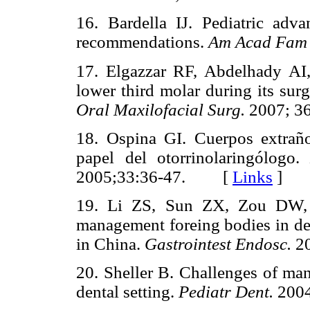
16. Bardella IJ. Pediatric ad
recommendations.
Am Acad Fam 
17. Elgazzar RF, Abdelhady AI
lower third molar during its sur
Oral Maxilofacial Surg.
2007; 
18. Ospina GI. Cuerpos extraños
papel del otorrinolaringólogo
2005;33:36-47. [
Links
]
19. Li ZS, Sun ZX, Zou DW,
management foreing bodies in de 
in China.
Gastrointest Endosc.
20
20. Sheller B. Challenges of man
dental setting.
Pediatr Dent.
200