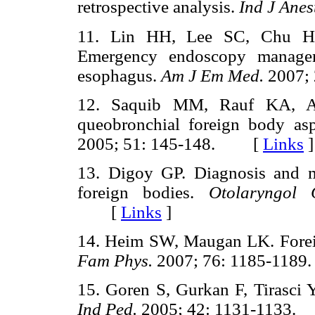
retrospective analysis.
Ind J Anes
11. Lin HH, Lee SC, Chu 
Emergency endoscopy manageme
esophagus.
Am J Em Med.
2007;
12. Saquib MM, Rauf KA, Al-
queobronchial foreign body asp
2005; 51: 145-148. [
Links
]
13. Digoy GP. Diagnosis and m
foreign bodies.
Otolaryngol
[
Links
]
14. Heim SW, Maugan LK. Foreign
Fam Phys.
2007; 76: 1185-11
15. Goren S, Gurkan F, Tirasci Y
Ind Ped.
2005; 42: 1131-113