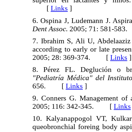
[
Links
]
6. Ospina J, Ludemann J. Aspirat
Dent Assoc.
2005; 71: 581-58
7. Ibrahim S, Ali U, Abdelaazi
according to early or late presen
2005; 28: 369-374. [
Links
]
8. Pérez FL. Deglución o bro
"Pediatría Médica" del Institut
656. [
Links
]
9. Conners G. Management of a
2005; 116: 342-345. [
Links
10. Kalyanappogol VT, Kulkar
queobronchial foreing body aspir