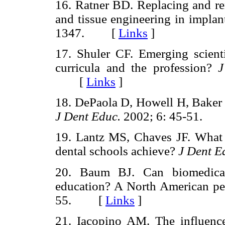
16. Ratner BD. Replacing and ren
and tissue engineering in implan
1347. [
Links
]
17. Shuler CF. Emerging scient
curricula and the profession?
J
[
Links
]
18. DePaola D, Howell H, Baker 
J Dent Educ.
2002; 6: 45-51.
19. Lantz MS, Chaves JF. What 
dental schools achieve?
J Dent E
20. Baum BJ. Can biomedical
education? A North American pe
55. [
Links
]
21. Iacopino AM. The influence