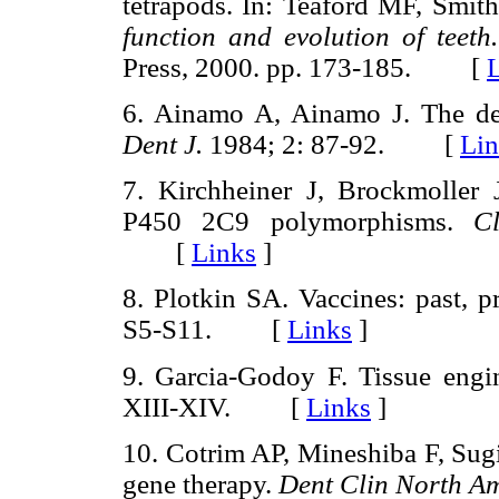
tetrapods. In: Teaford MF, Sm
function and evolution of teeth.
Press, 2000. pp. 173-185. [
6. Ainamo A, Ainamo J. The dent
Dent J.
1984; 2: 87-92. [
Lin
7. Kirchheiner J, Brockmoller 
P450 2C9 polymorphisms.
C
[
Links
]
8. Plotkin SA. Vaccines: past, p
S5-S11. [
Links
]
9. Garcia-Godoy F. Tissue engi
XIII-XIV. [
Links
]
10. Cotrim AP, Mineshiba F, Sug
gene therapy.
Dent Clin North A