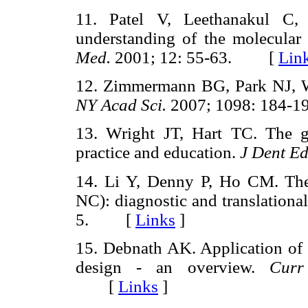
11. Patel V, Leethanakul C,
understanding of the molecular 
Med.
2001; 12: 55-63. [
Lin
12. Zimmermann BG, Park NJ, W
NY Acad Sci.
2007; 1098: 184
13. Wright JT, Hart TC. The ge
practice and education.
J Dent Ed
14. Li Y, Denny P, Ho CM. T
NC): diagnostic and translationa
5. [
Links
]
15. Debnath AK. Application of
design - an overview.
Curr
[
Links
]