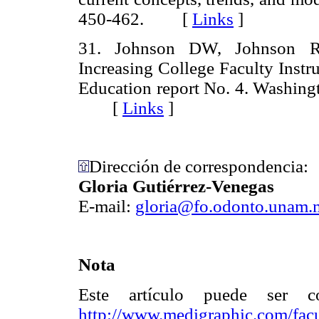
450-462. [
Links
]
31. Johnson DW, Johnson RT
Increasing College Faculty Inst
Education report No. 4. Washing
[
Links
]
Dirección de correspondencia:
Gloria Gutiérrez-Venegas
E-mail:
gloria@fo.odonto.unam.
Nota
Este artículo puede ser c
http://www.medigraphic.com/fac