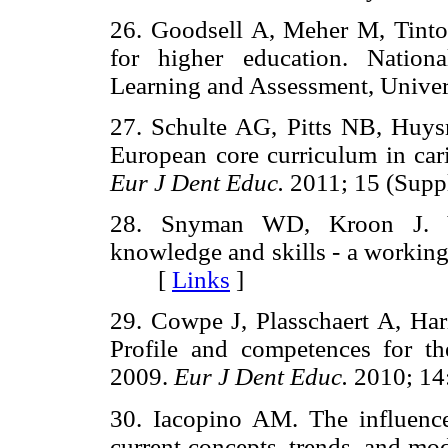
26. Goodsell A, Meher M, Tinto 
for higher education. Nation
Learning and Assessment, Univ
27. Schulte AG, Pitts NB, Hu
European core curriculum in cari
Eur J Dent Educ.
2011; 15 (Sup
28. Snyman WD, Kroon J. Ver
knowledge and skills - a workin
[
Links
]
29. Cowpe J, Plasschaert A, H
Profile and competences for th
2009.
Eur J Dent Educ.
2010; 1
30. Iacopino AM. The influence 
current concepts, trends, and mod