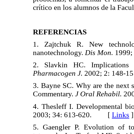
crítico en los alumnos de la Facu
REFERENCIAS
1. Zajtchuk R. New technolo
nanotechnology.
Dis Mon.
1999;
2. Slavkin HC. Implications 
Pharmacogen J.
2002; 2: 148
3. Bayne SC. Why are the next st
Commentary.
J Oral Rehabil.
200
4. Thesleff I. Developmental bi
2003; 34: 613-620. [
Links
]
5. Gaengler P. Evolution of to