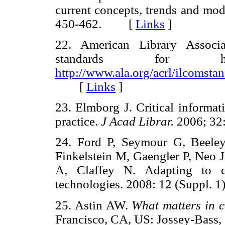
current concepts, trends and mode
450-462. [
Links
]
22. American Library Associa
standards for hi
http://www.ala.org/acrl/ilcomstan
[
Links
]
23. Elmborg J. Critical informati
practice.
J Acad Librar.
2006; 3
24. Ford P, Seymour G, Beele
Finkelstein M, Gaengler P, Neo 
A, Claffey N. Adapting to c
technologies. 2008: 12 (Suppl
25. Astin AW.
What matters in co
Francisco, CA, US: Jossey-Ba