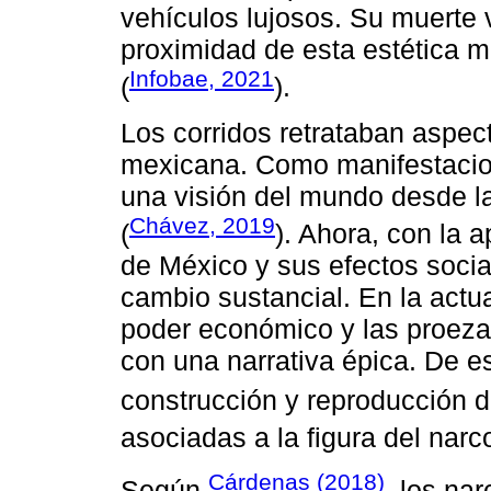
vehículos lujosos. Su muerte v
proximidad de esta estética m
Infobae, 2021
(
).
Los corridos retrataban aspect
mexicana. Como manifestacione
una visión del mundo desde la
Chávez, 2019
(
). Ahora, con la a
de México y sus efectos socia
cambio sustancial. En la actual
poder económico y las proezas
con una narrativa épica. De e
construcción y reproducción d
asociadas a la figura del narco
Cárdenas (2018)
Según
, los na