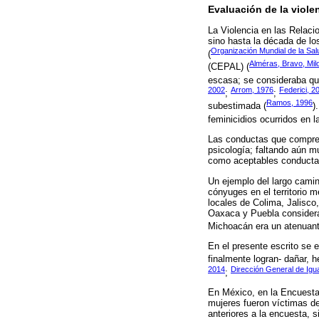
Evaluación de la viole
La Violencia en las Relac
sino hasta la década de l
Organización Mundial de la Sal
(
Alméras, Bravo, Mil
(CEPAL) (
escasa; se consideraba que
2002
Arrom, 1976
Federici, 2
;
;
Ramos, 1996
subestimada (
)
feminicidios ocurridos en la
Las conductas que comprend
psicología; faltando aún m
como aceptables conductas
Un ejemplo del largo camino
cónyuges en el territorio 
locales de Colima, Jalisc
Oaxaca y Puebla consideran
Michoacán era un atenuant
En el presente escrito se 
finalmente logran- dañar, h
2014
Dirección General de Igua
;
En México, en la Encuesta
mujeres fueron víctimas d
anteriores a la encuesta, 