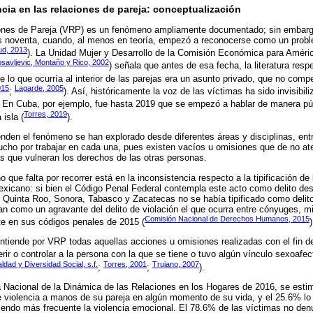
ncia en las relaciones de pareja: conceptualización
iones de Pareja (VRP) es un fenómeno ampliamente documentado; sin embargo
os noventa, cuando, al menos en teoría, empezó a reconocerse como un probl
ud, 2013
). La Unidad Mujer y Desarrollo de la Comisión Económica para Améric
osavljevic, Montaño y Rico, 2002
) señala que antes de esa fecha, la literatura res
 lo que ocurría al interior de las parejas era un asunto privado, que no compe
015
Lagarde, 2005
;
). Así, históricamente la voz de las víctimas ha sido invisibili
. En Cuba, por ejemplo, fue hasta 2019 que se empezó a hablar de manera púb
Torres, 2019
 isla (
).
en el fenómeno se han explorado desde diferentes áreas y disciplinas, entre
ucho por trabajar en cada una, pues existen vacíos u omisiones que de no at
 que vulneran los derechos de las otras personas.
 que falta por recorrer está en la inconsistencia respecto a la tipificación de 
mexicano: si bien el Código Penal Federal contempla este acto como delito de
o, Quinta Roo, Sonora, Tabasco y Zacatecas no se había tipificado como deli
 como un agravante del delito de violación el que ocurra entre cónyuges, m
Comisión Nacional de Derechos Humanos, 2015
e en sus códigos penales de 2015 (
)
entiende por VRP todas aquellas acciones u omisiones realizadas con el fin de
erir o controlar a la persona con la que se tiene o tuvo algún vínculo sexoafect
ldad y Diversidad Social, s.f.
Torres, 2001
Trujano, 2007
;
;
).
 Nacional de la Dinámica de las Relaciones en los Hogares de 2016, se esti
e violencia a manos de su pareja en algún momento de su vida, y el 25.6% lo
siendo más frecuente la violencia emocional. El 78.6% de las víctimas no denu