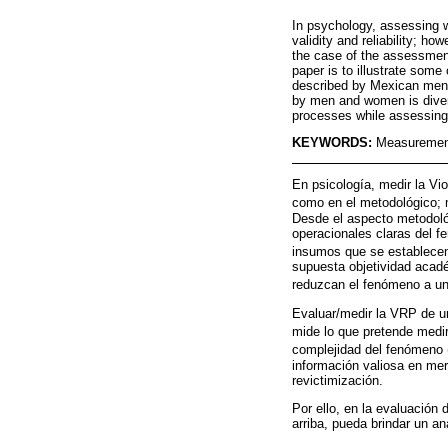
In psychology, assessing wi
validity and reliability; h
the case of the assessment 
paper is to illustrate som
described by Mexican men a
by men and women is divers
processes while assessin
KEYWORDS:
Measurement
En psicología, medir la Vi
como en el metodológico; m
Desde el aspecto metodoló
operacionales claras del f
insumos que se establecen 
supuesta objetividad acadé
reduzcan el fenómeno a un
Evaluar/medir la VRP de un
mide lo que pretende medir 
complejidad del fenómeno 
información valiosa en mer
revictimización.
Por ello, en la evaluación
arriba, pueda brindar un a