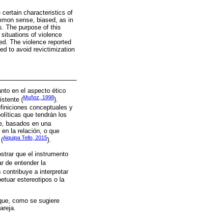
certain characteristics of
common sense, biased, as in
s. The purpose of this
situations of violence
ed. The violence reported
d to avoid revictimization
nto en el aspecto ético
Muñoz, 1998
stente (
).
finiciones conceptuales y
olíticas que tendrán los
ue, basados en una
en la relación, o que
Aiquipa Tello, 2015
 (
).
strar que el instrumento
tar de entender la
 contribuye a interpretar
etuar estereotipos o la
 que, como se sugiere
areja.