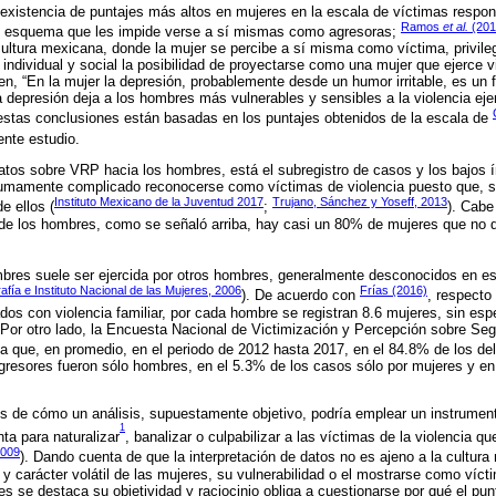
 existencia de puntajes más altos en mujeres en la escala de víctimas respo
Ramos
et al.
(201
, un esquema que les impide verse a sí mismas como agresoras;
cultura mexicana, donde la mujer se percibe a sí misma como víctima, privile
individual y social la posibilidad de proyectarse como una mujer que ejerce v
en, “En la mujer la depresión, probablemente desde un humor irritable, es un f
a depresión deja a los hombres más vulnerables y sensibles a la violencia eje
 estas conclusiones están basadas en los puntajes obtenidos de la escala de
ente estudio.
datos sobre VRP hacia los hombres, está el subregistro de casos y los bajos 
sumamente complicado reconocerse como víctimas de violencia puesto que, si
Instituto Mexicano de la Juventud 2017
Trujano, Sánchez y Yoseff, 2013
e ellos (
;
). Cabe
 de los hombres, como se señaló arriba, hay casi un 80% de mujeres que no 
mbres suele ser ejercida por otros hombres, generalmente desconocidos en es
fía e Instituto Nacional de las Mujeres, 2006
Frías (2016)
). De acuerdo con
, respecto
os con violencia familiar, por cada hombre se registran 8.6 mujeres, sin espec
. Por otro lado, la Encuesta Nacional de Victimización y Percepción sobre S
la que, en promedio, en el periodo de 2012 hasta 2017, en el 84.8% de los del
agresores fueron sólo hombres, en el 5.3% de los casos sólo por mujeres y e
s de cómo un análisis, supuestamente objetivo, podría emplear un instrument
1
ta para naturalizar
, banalizar o culpabilizar a las víctimas de la violencia 
2009
). Dando cuenta de que la interpretación de datos no es ajeno a la cultura n
 y carácter volátil de las mujeres, su vulnerabilidad o el mostrarse como víct
s se destaca su objetividad y raciocinio obliga a cuestionarse por qué el pun