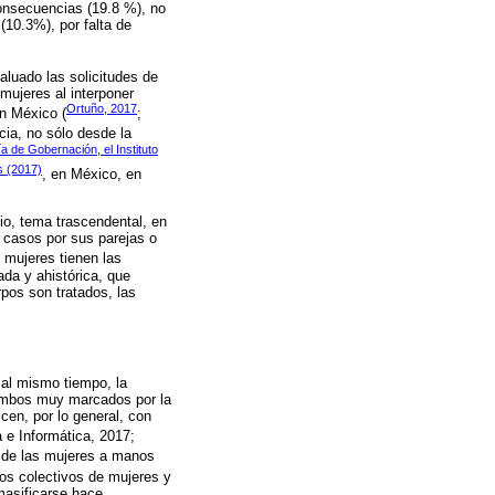
consecuencias (19.8 %), no
(10.3%), por falta de
aluado las solicitudes de
mujeres al interponer
Ortuño, 2017
en México (
;
cia, no sólo desde la
a de Gobernación, el Instituto
s (2017)
, en México, en
io, tema trascendental, en
 casos por sus parejas o
 mujeres tienen las
ada y ahistórica, que
pos son tratados, las
 al mismo tiempo, la
 ambos muy marcados por la
icen, por lo general, con
a e Informática, 2017;
ón de las mujeres a manos
 los colectivos de mujeres y
masificarse hace