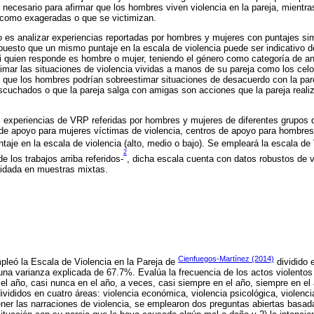
necesario para afirmar que los hombres viven violencia en la pareja, mientr
a como exageradas o que se victimizan.
jo es analizar experiencias reportadas por hombres y mujeres con puntajes si
upuesto que un mismo puntaje en la escala de violencia puede ser indicativo 
 quien responde es hombre o mujer, teniendo el género como categoría de aná
mar las situaciones de violencia vividas a manos de su pareja como los celos
s que los hombres podrían sobreestimar situaciones de desacuerdo con la par
cuchados o que la pareja salga con amigas son acciones que la pareja reali
as experiencias de VRP referidas por hombres y mujeres de diferentes grupos 
 de apoyo para mujeres víctimas de violencia, centros de apoyo para hombr
untaje en la escala de violencia (alto, medio o bajo). Se empleará la escala de
2
e los trabajos arriba referidos-
, dicha escala cuenta con datos robustos de va
idada en muestras mixtas.
Cienfuegos-Martínez (2014)
pleó la Escala de Violencia en la Pareja de
dividido 
una varianza explicada de 67.7%. Evalúa la frecuencia de los actos violentos 
el año, casi nunca en el año, a veces, casi siempre en el año, siempre en el
ididos en cuatro áreas: violencia económica, violencia psicológica, violencia
ener las narraciones de violencia, se emplearon dos preguntas abiertas basad