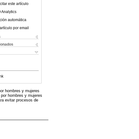
itar este artículo
 Analytics
ción automática
artículo por email
s
cionados
nk
 por hombres y mujeres
s por hombres y mujeres
ra evitar procesos de