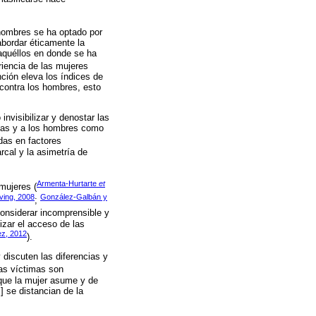
 hombres se ha optado por
abordar éticamente la
 aquéllos en donde se ha
eriencia de las mujeres
nción eleva los índices de
 contra los hombres, esto
nvisibilizar y denostar las
imas y a los hombres como
adas en factores
rcal y la asimetría de
Armenta-Hurtarte
et
mujeres (
ving, 2008
González-Galbán y
;
considerar incomprensible y
izar el acceso de las
ez, 2012
).
 discuten las diferencias y
las víctimas son
 que la mujer asume y de
] se distancian de la