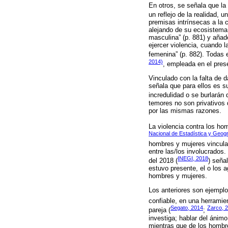
En otros, se señala que la
un reflejo de la realidad
premisas intrínsecas a la 
alejando de su ecosistema 
masculina” (p. 881) y añad
ejercer violencia, cuando l
femenina” (p. 882). Todas
2014)
, empleada en el pres
Vinculado con la falta de 
señala que para ellos es 
incredulidad o se burlarán d
temores no son privativos
por las mismas razones.
La violencia contra los ho
Nacional de Estadística y Geogra
hombres y mujeres vinculad
entre las/los involucrados
INEGI, 2018
del 2018 (
) seña
estuvo presente, el o los 
hombres y mujeres.
Los anteriores son ejemplo
confiable, en una herramien
Segato, 2014
Zarco, 
pareja (
;
investiga; hablar del ánimo
mientras que de los hombre