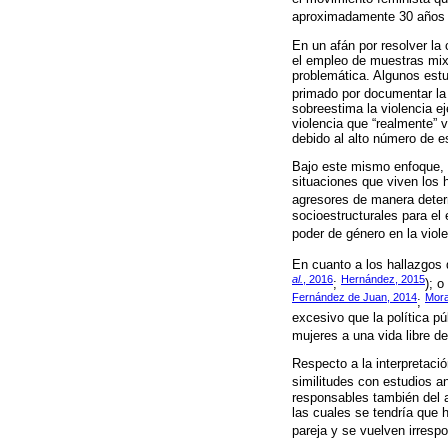
aproximadamente 30 años 
En un afán por resolver la
el empleo de muestras mixt
problemática. Algunos estu
primado por documentar la
sobreestima la violencia ej
violencia que “realmente” 
debido al alto número de 
Bajo este mismo enfoque, o
situaciones que viven los
agresores de manera deter
socioestructurales para el 
poder de género en la viole
En cuanto a los hallazgos 
al.
, 2016
Hernández, 2015
;
); 
Fernández de Juan, 2014
Mora
;
excesivo que la política p
mujeres a una vida libre de
Respecto a la interpretaci
similitudes con estudios a
responsables también del a
las cuales se tendría que h
pareja y se vuelven irresp