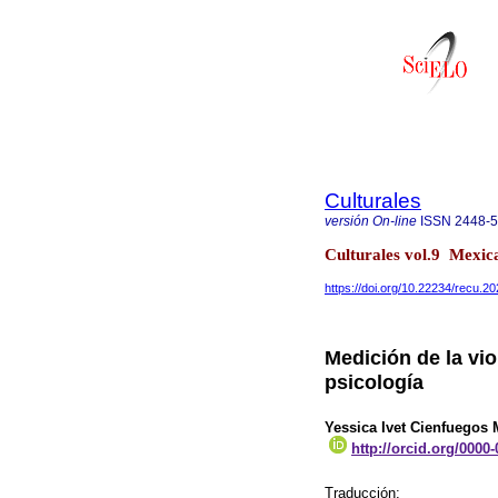
Culturales
versión On-line
ISSN
2448-
Culturales vol.9 Mexi
https://doi.org/10.22234/recu.
Medición de la vio
psicología
Yessica Ivet Cienfuegos 
http://orcid.org/0000
Traducción: