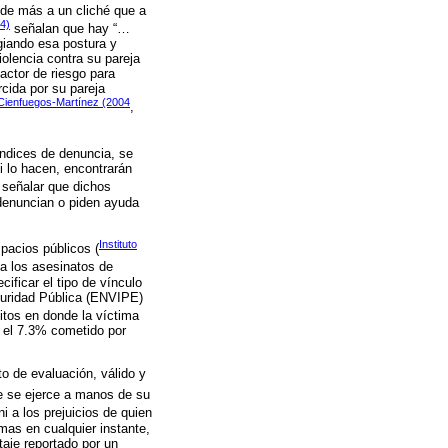
nde más a un cliché que a
4)
señalan que hay “…
giando esa postura y
iolencia contra su pareja
actor de riesgo para
rcida por su pareja
Cienfuegos-Martínez (2004
,
índices de denuncia, se
 lo hacen, encontrarán
 señalar que dichos
denuncian o piden ayuda
Instituto
pacios públicos (
 a los asesinatos de
ificar el tipo de vínculo
eguridad Pública (ENVIPE)
itos en donde la víctima
n el 7.3% cometido por
o de evaluación, válido y
que se ejerce a manos de su
i a los prejuicios de quien
imas en cualquier instante,
taje reportado por un