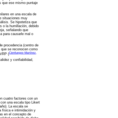
as que ese mismo puntaje
milares en una escala de
de situaciones muy
lisis. Se hipotetiza que
 o la humillación, debido
eja, señalando que
za para causarle mal o
de procedencia (centro de
es que se reconocen como
Cienfuegos-Martínez,
 VRP (
lidez y confiabilidad,
en cuatro factores con un
con una escala tipo Likert
 año). La escala se
 física e intimidación y
as en el concepto de