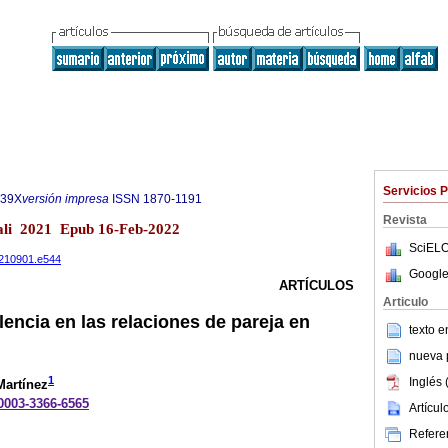
Servicios 
539X
versión impresa
ISSN
1870-1191
Revista
cali 2021 Epub 16-Feb-2022
SciELO
20210901.e544
Google
ARTÍCULOS
Articulo
lencia en las relaciones de pareja en
texto 
nueva p
1
Inglés 
Martínez
-0003-3366-6565
Artícu
Referen