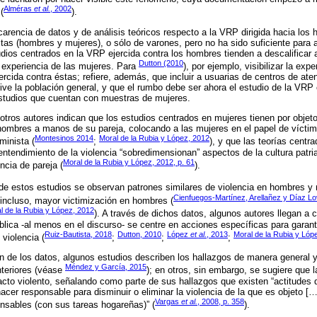
Alméras
et al.
, 2002
(
).
 carencia de datos y de análisis teóricos respecto a la VRP dirigida hacia los
as (hombres y mujeres), o sólo de varones, pero no ha sido suficiente para 
dios centrados en la VRP ejercida contra los hombres tienden a descalificar
Dutton (2010
 experiencia de las mujeres. Para
), por ejemplo, visibilizar la exp
ercida contra éstas; refiere, además, que incluir a usuarias de centros de ate
vive la población general, y que el rumbo debe ser ahora el estudio de la VRP
estudios que cuentan con muestras de mujeres.
tros autores indican que los estudios centrados en mujeres tienen por objeto i
 hombres a manos de su pareja, colocando a las mujeres en el papel de víct
Montesinos 2014
Moral de la Rubia y López, 2012
minista (
;
), y que las teorías centr
entendimiento de la violencia “sobredimensionan” aspectos de la cultura patria
Moral de la Rubia y López, 2012, p. 61
ncia de pareja (
).
de estos estudios se observan patrones similares de violencia en hombres y 
Cienfuegos-Martínez, Arellañez y Díaz Lo
o incluso, mayor victimización en hombres (
l de la Rubia y López, 2012
). A través de dichos datos, algunos autores llegan a 
ública -al menos en el discurso- se centre en acciones específicas para garant
Ruiz-Bautista, 2018
Dutton, 2010
López
et al.
, 2013
Moral de la Rubia y Lóp
 violencia (
;
;
;
ón de los datos, algunos estudios describen los hallazgos de manera general y
Méndez y García, 2015
nteriores (véase
); en otros, sin embargo, se sugiere que 
cto violento, señalando como parte de sus hallazgos que existen “actitudes
acer responsable para disminuir o eliminar la violencia de la que es objeto […
Vargas
et al.
, 2008, p. 358
onsables (con sus tareas hogareñas)” (
).