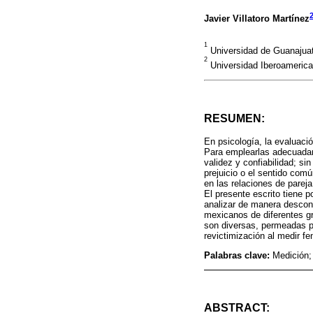
Javier Villatoro Martínez
1
Universidad de Guanaju
2
Universidad Iberoameric
RESUMEN:
En psicología, la evaluaci
Para emplearlas adecuadam
validez y confiabilidad; si
prejuicio o el sentido comú
en las relaciones de pareja
El presente escrito tiene p
analizar de manera descont
mexicanos de diferentes g
son diversas, permeadas po
revictimización al medir 
Palabras clave:
Medición; 
ABSTRACT: