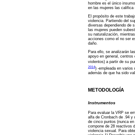
hombre es el único insumo 
en las mujeres las calific
El propósito de este traba
violencia. Partiendo del s
diversas dependiendo de si
las mujeres pueden subesti
su naturalización, mientra
acciones como el no ser es
daño.
Para ello, se analizarán l
apoyo en general, centros
violentos) a partir de su p
2014
) -empleada en varios d
además de que ha sido val
METODOLOGÍA
Instrumentos
Para evaluar la VRP se em
alfa de Cronbach de .94 y 
de cinco puntos (nunca en 
compone de 28 reactivos div
violencia sexual. Para obt