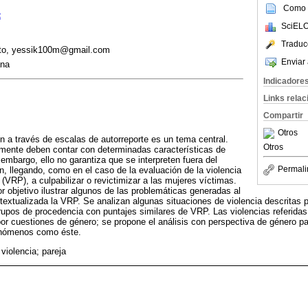
Como c
2
SciELO
Traduc
ato, yessik100m@gmail.com
Enviar 
ana
Indicadore
Links rela
Compartir
Otros
ón a través de escalas de autorreporte es un tema central.
Otros
ente deben contar con determinadas características de
n embargo, ello no garantiza que se interpreten fuera del
Permali
n, llegando, como en el caso de la evaluación de la violencia
 (VRP), a culpabilizar o revictimizar a las mujeres víctimas.
or objetivo ilustrar algunos de las problemáticas generadas al
extualizada la VRP. Se analizan algunas situaciones de violencia descritas
rupos de procedencia con puntajes similares de VRP. Las violencias referida
r cuestiones de género; se propone el análisis con perspectiva de género pa
fenómenos como éste.
violencia; pareja