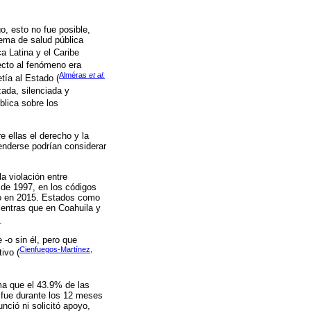
, esto no fue posible,
ema de salud pública
a Latina y el Caribe
pecto al fenómeno era
Alméras
et al.
tía al Estado (
zada, silenciada y
lica sobre los
 ellas el derecho y la
enderse podrían considerar
la violación entre
sde 1997, en los códigos
to en 2015. Estados como
ientras que en Coahuila y
.
 -o sin él, pero que
Cienfuegos-Martínez,
ivo (
ma que el 43.9% de las
 fue durante los 12 meses
nció ni solicitó apoyo,