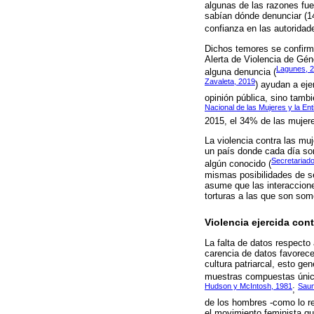
algunas de las razones fue
sabían dónde denunciar (14
confianza en las autoridad
Dichos temores se confirma
Alerta de Violencia de Gén
Lagunes, 
alguna denuncia (
Zavaleta, 2019
) ayudan a eje
opinión pública, sino tambi
Nacional de las Mujeres y la En
2015, el 34% de las mujer
La violencia contra las mu
un país donde cada día son
Secretariado
algún conocido (
mismas posibilidades de se
asume que las interaccione
torturas a las que son som
Violencia ejercida co
La falta de datos respecto
carencia de datos favorec
cultura patriarcal, esto ge
muestras compuestas únic
Hudson y McIntosh, 1981
Saun
;
de los hombres -como lo r
el movimiento feminista q