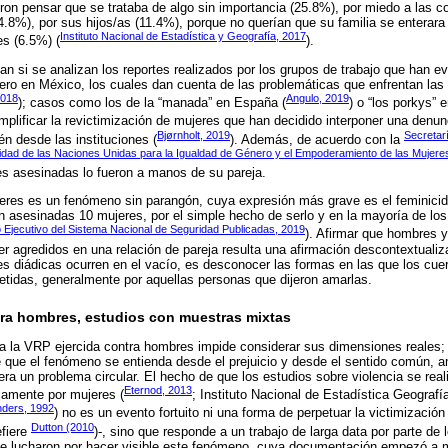
ron pensar que se trataba de algo sin importancia (25.8%), por miedo a las 
.8%), por sus hijos/as (11.4%), porque no querían que su familia se enterara 
Instituto Nacional de Estadística y Geografía, 2017
es (6.5%) (
).
n si se analizan los reportes realizados por los grupos de trabajo que han ev
ero en México, los cuales dan cuenta de las problemáticas que enfrentan las 
2018
Angulo, 2019
); casos como los de la “manada” en España (
) o “los porkys” 
mplificar la revictimización de mujeres que han decidido interponer una denun
Bjørnholt, 2019
Secretarí
én desde las instituciones (
). Además, de acuerdo con la
tidad de las Naciones Unidas para la Igualdad de Género y el Empoderamiento de las Mujere
es asesinadas lo fueron a manos de su pareja.
jeres es un fenómeno sin parangón, cuya expresión más grave es el feminicid
 asesinadas 10 mujeres, por el simple hecho de serlo y en la mayoría de los
 Ejecutivo del Sistema Nacional de Seguridad Publicadas, 2019
). Afirmar que hombres y
r agredidos en una relación de pareja resulta una afirmación descontextualiz
s diádicas ocurren en el vacío, es desconocer las formas en las que los cuer
etidas, generalmente por aquellas personas que dijeron amarlas.
ntra hombres, estudios con muestras mixtas
 a la VRP ejercida contra hombres impide considerar sus dimensiones reales;
e que el fenómeno se entienda desde el prejuicio y desde el sentido común,
nera un problema circular. El hecho de que los estudios sobre violencia se real
Eternod, 2013
amente por mujeres (
; Instituto Nacional de Estadística Geografí
ders, 1992
) no es un evento fortuito ni una forma de perpetuar la victimizaci
Dutton (2010
efiere
)-, sino que responde a un trabajo de larga data por parte de
ue lucharon por hacer visible este fenómeno, cuya documentación empezó a 