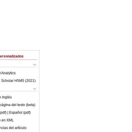
Personalizados
 Analytics
 Scholar H5M5 (
2021
)
en
Inglés
ágina del texto (beta)
(pdf)
| Español (pdf)
lo en XML
cias del artículo