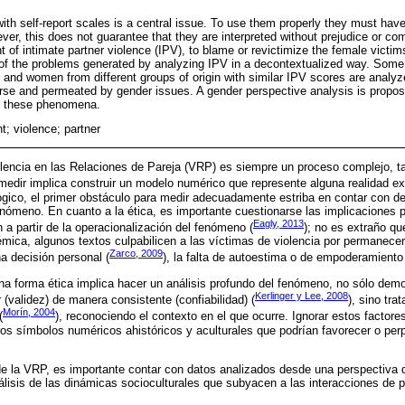
th self-report scales is a central issue. To use them properly they must have 
owever, this does not guarantee that they are interpreted without prejudice or 
of intimate partner violence (IPV), to blame or revictimize the female victim
e of the problems generated by analyzing IPV in a decontextualized way. Some 
nd women from different groups of origin with similar IPV scores are analyz
e and permeated by gender issues. A gender perspective analysis is propose
g these phenomena.
; violence; partner
olencia en las Relaciones de Pareja (VRP) es siempre un proceso complejo, ta
edir implica construir un modelo numérico que represente alguna realidad exi
gico, el primer obstáculo para medir adecuadamente estriba en contar con de
enómeno. En cuanto a la ética, es importante cuestionarse las implicaciones p
Eagly, 2013
a partir de la operacionalización del fenómeno (
); no es extraño q
mica, algunos textos culpabilicen a las víctimas de violencia por permanecer 
Zarco, 2009
a decisión personal (
), la falta de autoestima o de empoderamiento
a forma ética implica hacer un análisis profundo del fenómeno, no sólo demo
Kerlinger y Lee, 2008
(validez) de manera consistente (confiabilidad) (
), sino tra
Morín, 2004
(
), reconociendo el contexto en el que ocurre. Ignorar estos factores
os símbolos numéricos ahistóricos y aculturales que podrían favorecer o perp
 de la VRP, es importante contar con datos analizados desde una perspectiva
nálisis de las dinámicas socioculturales que subyacen a las interacciones de p