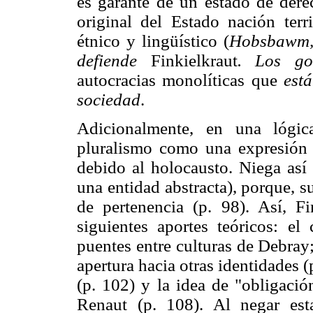
es garante de un estado de dere
original del Estado nación terr
étnico y lingüístico (
Hobsbawm, 
defiende
Finkielkraut
.
Los go
autocracias monolíticas que
est
sociedad
.
Adicionalmente, en una lógica
pluralismo como una expresión 
debido al holocausto. Niega así
una entidad abstracta), porque, s
de pertenencia (p. 98). Así, Fi
siguientes aportes teóricos: e
puentes entre culturas de Debray
apertura hacia otras identidades (
(p. 102) y la idea de "obligació
Renaut (p. 108). Al negar esta