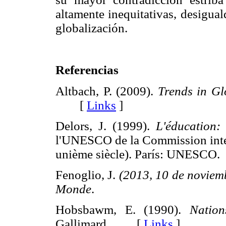
altamente inequitativas, desigua
globalización.
Referencias
Altbach, P. (2009).
Trends in Gl
[
Links
]
Delors, J. (1999).
L'éducation
:
l'UNESCO de la Commission intern
unième siècle). París: UNES
Fenoglio, J.
(2013, 10 de noviem
Monde
.
Hobsbawm, E. (1990).
Nation
Gallimard. [
Links
]