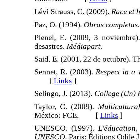
Lévi Strauss, C. (2009).
Race et h
Paz, O. (1994).
Obras completas
Plenel, E. (2009, 3 noviembre). 
desastres.
Médiapart
.
Said, E. (2001, 22 de octubre). T
Sennet, R. (2003).
Respect in a 
[
Links
]
Selingo, J. (2013).
College (Un)
Taylor, C. (2009).
Multicultura
México: FCE. [
Links
]
UNESCO. (1997).
L'éducation,
UNESCO
. Paris: Éditions Odi