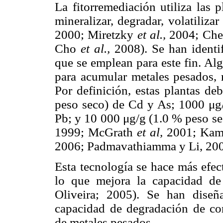
La fitorremediación utiliza las p
mineralizar, degradar, volatiliza
2000; Miretzky
et al.,
2004; Cher
Cho
et al.,
2008). Se han identi
que se emplean para este fin. Al
para acumular metales pesados, 
Por definición, estas plantas d
peso seco) de Cd y As; 1000 μg/
Pb; y 10 000 μg/g (1.0 % peso 
1999; McGrath
et al,
2001; Ka
2006; Padmavathiamma y Li, 200
Esta tecnología se hace más efec
lo que mejora la capacidad de
Oliveira; 2005). Se han dise
capacidad de degradación de co
de metales pesados.