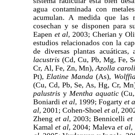
sistema radicular está bien desa
agua contaminada con metales
acumulan. A medida que las ra
cosechan y se disponen para s
Eapen
et al,
2003; Cherian y Oliv
estudios relacionados con la ca
de diversas plantas acuáticas,
lacustris
(Cd, Cu, Pb, Mg, Fe, S
Cr, Al, Fe, Zn, Mn),
Azolla carol
Pt),
Elatine Manda
(As),
Wolffi
(Cu, Cd, Pb, Se, As, Hg, Cr, Mn
palustris
y
Mentha aquatic
(Cu,
Boniardi
et al,
1999; Fogarty
et a
al,
2001; Cohen-Shoel
et al,
2002
Zheng
et al,
2003; Bennicelli
et 
Kamal
et al,
2004; Maleva
et al,