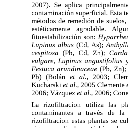
2007). Se aplica principalment
contaminación superficial. Esta t
métodos de remedión de suelos, q
estéticamente agradable. Alg
fitoestabilización son:
Hyparrhen
Lupinus albus
(Cd, As);
Anthyll
cespitosa
(Pb, Cd, Zn);
Carda
vulgare, Lupinus angustifolius
Festuca arundinaceae
(Pb, Zn)
Pb) (Bolán
et al.,
2003; Cle
Kucharski
et al.,
2005 Clemente
2006; Vázquez
et al.,
2006; Con
La rizofiltracion utiliza las 
contaminantes a través de l
rizofiltracion estas plantas se 