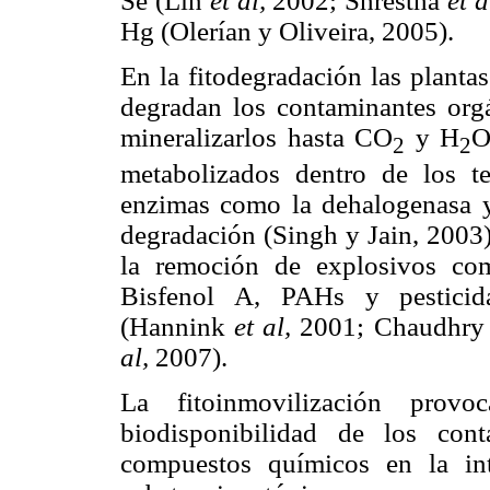
Se (Lin
et al,
2002; Shrestha
et a
Hg (Olerían y Oliveira, 2005).
En la fitodegradación las planta
degradan los contaminantes orgá
mineralizarlos hasta CO
y H
O
2
2
metabolizados dentro de los te
enzimas como la dehalogenasa y 
degradación (Singh y Jain, 2003)
la remoción de explosivos co
Bisfenol A, PAHs y pesticida
(Hannink
et al,
2001; Chaudhr
al,
2007).
La fitoinmovilización prov
biodisponibilidad de los con
compuestos químicos en la inte