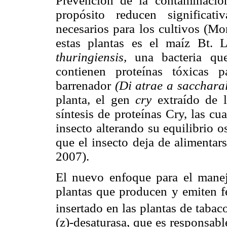
Prevención de la contaminaci
propósito reducen significat
necesarios para los cultivos (M
estas plantas es el maíz Bt.
thuringiensis,
una bacteria que
contienen proteínas tóxicas 
barrenador
(Di atrae a saccharal
planta, el gen
cry
extraído de l
síntesis de proteínas Cry, las cu
insecto alterando su equilibrio 
que el insecto deja de alimenta
2007).
El nuevo enfoque para el manej
plantas que producen y emiten f
insertado en las plantas de tabac
(z)-desaturasa, que es responsab