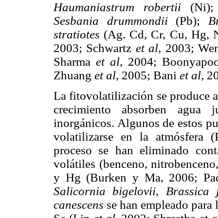
Haumaniastrum robertii
(Ni)
Sesbania drummondii
(Pb);
B
stratiotes
(Ag. Cd, Cr, Cu, Hg, 
2003; Schwartz
et al,
2003; We
Sharma
et al,
2004; Boonyapo
Zhuang
et al,
2005; Bani
et al,
20
La fitovolatilización se produce 
crecimiento absorben agua j
inorgánicos. Algunos de estos pu
volatilizarse en la atmósfera 
proceso se han eliminado con
volátiles (benceno, nitrobenceno
y Hg (Burken y Ma, 2006; Pad
Salicornia bigelovii, Brassica 
canescens
se han empleado para l