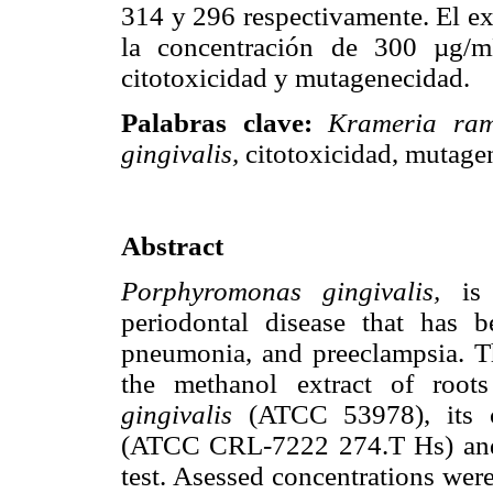
314 y 296 respectivamente. El ext
la concentración de 300 µg/m
citotoxicidad y mutagenecidad.
Palabras clave:
Krameria ram
gingivalis,
citotoxicidad, mutage
Abstract
Porphyromonas gingivalis,
is 
periodontal disease that has b
pneumonia, and preeclampsia. Th
the methanol extract of roo
gingivalis
(ATCC 53978), its cy
(ATCC CRL-7222 274.T Hs) and 
test. Asessed concentrations wer