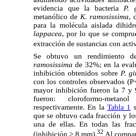
evidencia que la bacteria
P. 
metanólico de
K. ramosissima,
d
para la molécula aislada dihi
lappacea,
por lo que se comprue
extracción de sustancias con acti
Se obtuvo un rendimiento de
ramosissima
de 32%; en la evalu
inhibición obtenidos sobre
P. gi
con los controles observados (P<
mayor inhibición fueron la 7 y 9
fueron: cloroformo-metan
respectivamente. En la
Tabla 1
s
que se obtuvo cada fracción y lo
una de ellas. En todas las frac
32
(inhibición > 8 mm).
Al compara