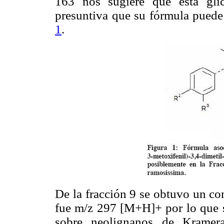
163 nos sugiere que está glic
presuntiva que su fórmula puede
1
.
De la fracción 9 se obtuvo un c
fue m/z 297 [M+H]+ por lo que s
sobre neolignanos de Kramer