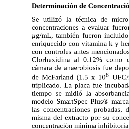
Determinación de Concentraci
Se utilizó la técnica de micr
concentraciones a evaluar fuer
µ
g/mL, también fueron incluido
enriquecido con vitamina k y h
con controles antes mencionad
Clorhexidina al 0.12% como c
cámara de anaerobiosis fue depos
8
de McFarland (1.5 x 10
UFC/m
triplicado. La placa fue incuba
tiempo se midió la absorbanci
modelo SmartSpec Plus® marca
las concentraciones probadas, d
misma del extracto por su conce
concentración mínima inhibitoria