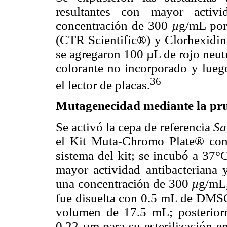
resultantes con mayor activ
concentración de 300
µ
g/mL por
(CTR Scientific®) y Clorhexidin
se agregaron 100 µL de rojo neut
colorante no incorporado y lueg
36
el lector de placas.
Mutagenecidad mediante la pr
Se activó la cepa de referencia
Sa
el Kit Muta-Chromo Plate® con 
sistema del kit; se incubó a 37°
mayor actividad antibacteriana 
una concentración de 300
µ
g/mL,
fue disuelta con 0.5 mL de DMSO 
volumen de 17.5 mL; posterior
0.22 µm para su esterilización e