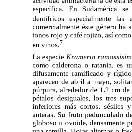
actividad antibacteriana de esta
específica. En Sudamérica se
dentífricos especialmente las
comercialmente éste género ha si
tonos rojo y café rojizo, así como
7
en vinos.
La especie
Krameria ramossisi
como calderona o ratania, es 
difusamente ramificado y rígido,
aparecen de abril a mayo, solita
púrpura, alrededor de 1.2 cm de
pétalos desiguales, los tres sup
inferiores más cortos, sésiles 
anteras. Su fruto pedunculado de
globoso u ovoide, densamente pu
una semilla. Hojas alternas o fasc