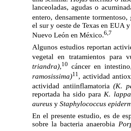
lanceoladas, agudas o acuminad
entero, densamente tormentoso, g
el sur y oeste de Texas en EUA y
6,7
Nuevo León en México.
Algunos estudios reportan activi
vegetal en tratamientos para v
10
triandra),
cáncer en intestin
11
ramosissima)
,
actividad antiox
actividad antiinflamatoria
(K. p
reportada ha sido para
K. lappa
aureus
y
Staphylococcus epiderm
En el presente estudio, es de esp
sobre la bacteria anaerobia
Por