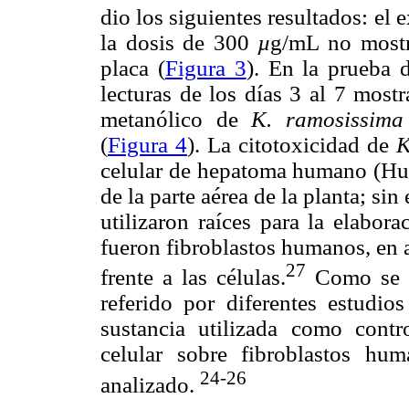
dio los siguientes resultados: el 
la dosis de 300
µ
g/mL no mostra
placa (
Figura 3
). En la prueba 
lecturas de los días 3 al 7 mostr
metanólico de
K. ramosissima
(
Figura 4
). La citotoxicidad de
K
celular de hepatoma humano (Huh7
de la parte aérea de la planta; si
utilizaron raíces para la elabora
fueron fibroblastos humanos, en 
27
frente a las células.
Como se m
referido por diferentes estudio
sustancia utilizada como contr
celular sobre fibroblastos hum
24-26
analizado.