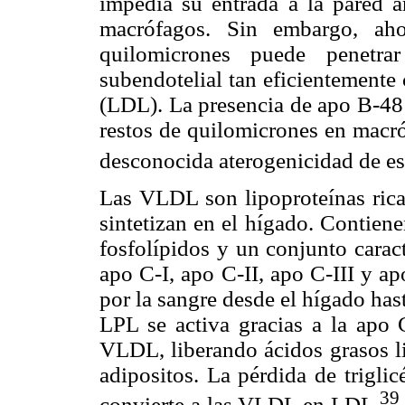
impedía su entrada a la pared ar
macrófagos. Sin embargo, aho
quilomicrones puede penetra
subendotelial tan eficientemente
(LDL). La presencia de apo B-48 a
restos de quilomicrones en macró
desconocida aterogenicidad de est
Las VLDL son lipoproteínas ricas
sintetizan en el hígado. Contien
fosfolípidos y un conjunto carac
apo C-I, apo C-II, apo C-III y ap
por la sangre desde el hígado has
LPL se activa gracias a la apo C
VLDL, liberando ácidos grasos l
adipositos. La pérdida de trigli
39
convierte a las VLDL en LDL.