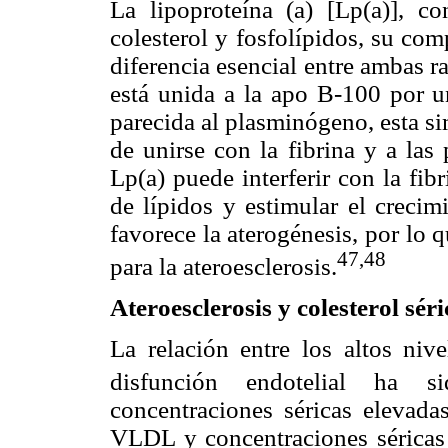
La lipoproteína (a) [Lp(a)], c
colesterol y fosfolípidos, su co
diferencia esencial entre ambas r
está unida a la apo B-100 por un
parecida al plasminógeno, esta sim
de unirse con la fibrina y a las
Lp(a) puede interferir con la fib
de lípidos y estimular el crecim
favorece la aterogénesis, por lo 
47,48
para la ateroesclerosis.
Ateroesclerosis y colesterol sér
La relación entre los altos nive
disfunción endotelial ha si
concentraciones séricas elevad
VLDL y concentraciones séricas