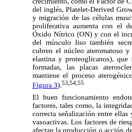
crecimiento, como el Factor de 
del inglés, Platelet-Derived Grow
y migración de las células muscu
proliferativa aumenta con el de
Óxido Nítrico (ON) y con el incr
del músculo liso también secre
cubren el núcleo ateromatoso y 
elastina y proteoglicanos), que
formadas, las placas ateroscle
mantiene el proceso aterogénic
53,54,55
Figura 3
).
El buen funcionamiento endot
factores, tales como, la integrida
correcta señalización entre ella
vasoactivas. Los factores de rie
afectan la producción o acción d