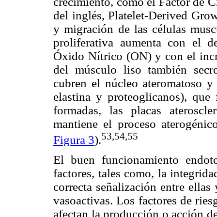
crecimiento, como el Factor de 
del inglés, Platelet-Derived Grow
y migración de las células muscu
proliferativa aumenta con el de
Óxido Nítrico (ON) y con el incr
del músculo liso también secre
cubren el núcleo ateromatoso y 
elastina y proteoglicanos), que
formadas, las placas ateroscle
mantiene el proceso aterogénic
53,54,55
Figura 3
).
El buen funcionamiento endot
factores, tales como, la integrida
correcta señalización entre ella
vasoactivas. Los factores de rie
afectan la producción o acción d