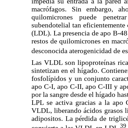
impedía su entrada a la pared ar
macrófagos. Sin embargo, aho
quilomicrones puede penetra
subendotelial tan eficientemente
(LDL). La presencia de apo B-48 a
restos de quilomicrones en macró
desconocida aterogenicidad de est
Las VLDL son lipoproteínas ricas
sintetizan en el hígado. Contien
fosfolípidos y un conjunto carac
apo C-I, apo C-II, apo C-III y ap
por la sangre desde el hígado has
LPL se activa gracias a la apo C
VLDL, liberando ácidos grasos l
adipositos. La pérdida de trigli
39
convierte a las VLDL en LDL.