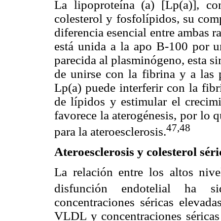
La lipoproteína (a) [Lp(a)], c
colesterol y fosfolípidos, su co
diferencia esencial entre ambas r
está unida a la apo B-100 por un
parecida al plasminógeno, esta sim
de unirse con la fibrina y a las
Lp(a) puede interferir con la fib
de lípidos y estimular el crecim
favorece la aterogénesis, por lo 
47,48
para la ateroesclerosis.
Ateroesclerosis y colesterol sér
La relación entre los altos nive
disfunción endotelial ha si
concentraciones séricas elevad
VLDL y concentraciones séricas