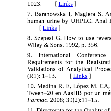
1023. [
Links
]
7. Baranowska I, Magiera S. An
human urine by UHPLC. Anal B
[
Links
]
8. Szepesi G. How to use reve
Wiley & Sons. 1992, p. 356.
9. International Conference
Requirements for the Registra
Validations of Analytical Proc
(R1): 1–13. [
Links
]
10. Medina R. E, López M. CA, 
Tween–20 en AgsHB por un méto
Farmac
. 2008; 39(2):11–15.
11. Directorate for the Quality 