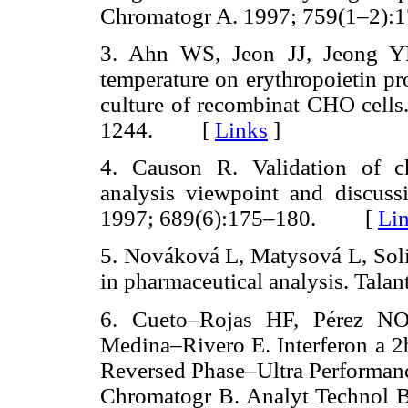
Chromatogr A. 1997; 759(1–2
3. Ahn WS, Jeon JJ, Jeong YR
temperature on erythropoietin pr
culture of recombinat CHO cells
1244. [
Links
]
4. Causon R. Validation of c
analysis viewpoint and discus
1997; 689(6):175–180. [
Li
5. Nováková L, Matysová L, Soli
in pharmaceutical analysis. Ta
6. Cueto–Rojas HF, Pérez NO
Medina–Rivero E. Interferon a 2b
Reversed Phase–Ultra Performa
Chromatogr B. Analyt Technol 