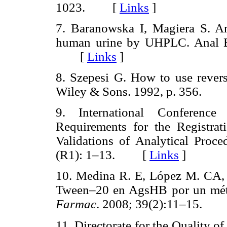
1023. [
Links
]
7. Baranowska I, Magiera S. An
human urine by UHPLC. Anal B
[
Links
]
8. Szepesi G. How to use reve
Wiley & Sons. 1992, p. 356.
9. International Conference
Requirements for the Registra
Validations of Analytical Proc
(R1): 1–13. [
Links
]
10. Medina R. E, López M. CA, 
Tween–20 en AgsHB por un méto
Farmac
. 2008; 39(2):11–15.
11. Directorate for the Quality 