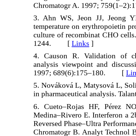
Chromatogr A. 1997; 759(1–2
3. Ahn WS, Jeon JJ, Jeong YR
temperature on erythropoietin pr
culture of recombinat CHO cells
1244. [
Links
]
4. Causon R. Validation of c
analysis viewpoint and discus
1997; 689(6):175–180. [
Li
5. Nováková L, Matysová L, Soli
in pharmaceutical analysis. Ta
6. Cueto–Rojas HF, Pérez NO
Medina–Rivero E. Interferon a 2b
Reversed Phase–Ultra Performa
Chromatogr B. Analyt Technol 