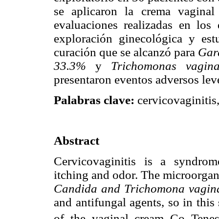
se aplicaron la crema vaginal
evaluaciones realizadas en los 
exploración ginecológica y est
curación que se alcanzó para
Gard
33.3%
y
Trichomonas vagina
presentaron eventos adversos lev
Palabras clave:
cervicovaginitis,
Abstract
Cervicovaginitis is a syndro
itching and odor. The microorga
Candida and Trichomona vagina
and antifungal agents, so in this
of the vaginal cream Co–Tene