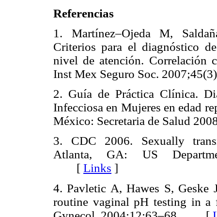
Referencias
1. Martínez–Ojeda M, Saldañ
Criterios para el diagnóstico de
nivel de atención. Correlación
Inst Mex Seguro Soc. 2007;4
2. Guía de Práctica Clínica. Di
Infecciosa en Mujeres en edad rep
México: Secretaria de Salud 
3. CDC 2006. Sexually transm
Atlanta, GA: US Departme
[
Links
]
4. Pavletic A, Hawes S, Geske 
routine vaginal pH testing in a 
Gynecol. 2004;12:63–68. [