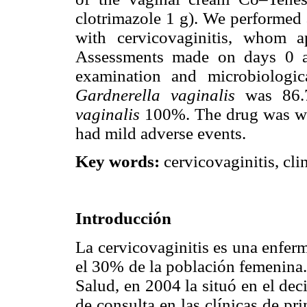
clotrimazole 1 g). We performed a
with cervicovaginitis, whom a
Assessments made on days 0 an
examination and microbiologic
Gardnerella vaginalis
was 86
vaginalis
100%. The drug was wel
had mild adverse events.
Key words:
cervicovaginitis, cl
Introducción
La cervicovaginitis es una enfer
el 30% de la población femenina.
Salud, en 2004 la situó en el dec
de consulta en las clínicas de pr