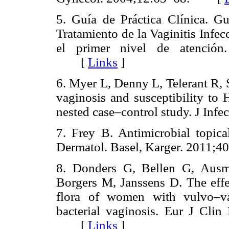
5. Guía de Práctica Clínica. G
Tratamiento de la Vaginitis Infe
el primer nivel de atención
[
Links
]
6. Myer L, Denny L, Telerant R, 
vaginosis and susceptibility to
nested case–control study. J I
7. Frey B. Antimicrobial topica
Dermatol. Basel, Karger. 201
8. Donders G, Bellen G, Ausma
Borgers M, Janssens D. The effec
flora of women with vulvo–va
bacterial vaginosis. Eur J Clin
[
Links
]