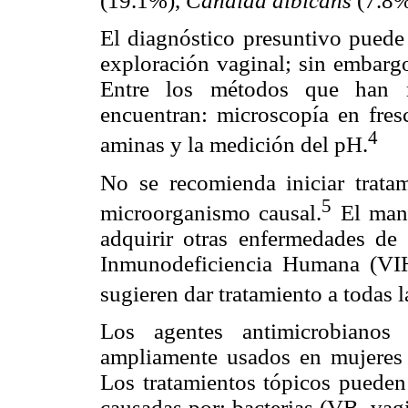
(19.1%),
Candida albicans
(7.8
El diagnóstico presuntivo puede r
exploración vaginal; sin embargo
Entre los métodos que han m
encuentran: microscopía en fres
4
aminas y la medición del pH.
No se recomienda iniciar tratam
5
microorganismo causal.
El mane
adquirir otras enfermedades de
Inmunodeficiencia Humana (VIH)
sugieren dar tratamiento a todas 
Los agentes antimicrobianos
ampliamente usados en mujeres co
Los tratamientos tópicos pueden 
causadas por: bacterias (VB, vag