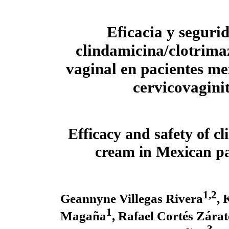
Eficacia y seguri
clindamicina/clotrima
vaginal en pacientes m
cervicovaginit
Efficacy and safety of c
cream in Mexican pat
1,2
Geannyne Villegas Rivera
, 
1
Magaña
, Rafael Cortés Zárat
3