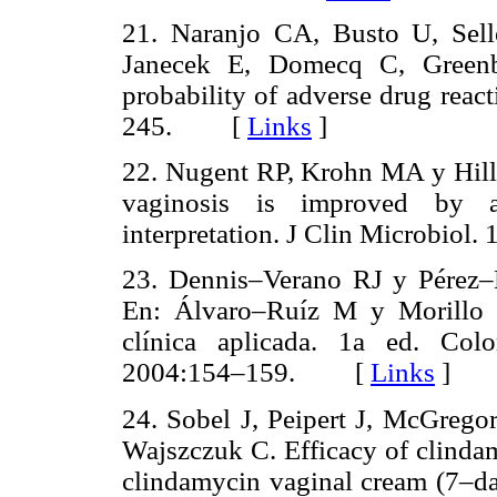
21. Naranjo CA, Busto U, Sell
Janecek E, Domecq C, Greenbl
probability of adverse drug reac
245. [
Links
]
22. Nugent RP, Krohn MA y Hillie
vaginosis is improved by a
interpretation. J Clin Microbi
23. Dennis–Verano RJ y Pérez–
En: Álvaro–Ruíz M y Morillo Z
clínica aplicada. 1a ed. Col
2004:154–159. [
Links
]
24. Sobel J, Peipert J, McGrego
Wajszczuk C. Efficacy of clindam
clindamycin vaginal cream (7–day