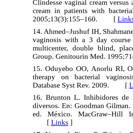
Clindesse vaginal cream versus 
cream in patients with bacteria
2005;13(3):155–160. [
Link
14. Ahmed–Jushuf IH, Shahmanesh
vaginosis with a 3 day course
multicenter, double blind, plac
Group. Genitourin Med. 1995
15. Oduyebo OO, Anorlu RI, Ogu
therapy on bacterial vagino
Database Syst Rev. 2009. [
L
16. Brunton L. Inhibidores de l
diversos. En: Goodman Gilman. M
ed. México. MacGraw–Hill Int
[
Links
]