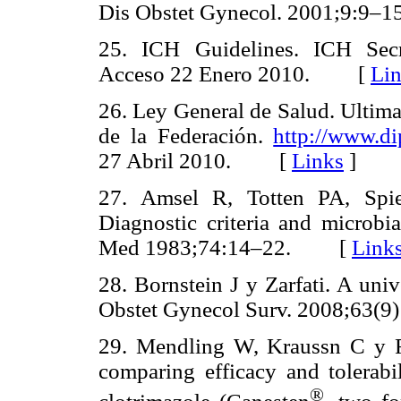
Dis Obstet Gynecol. 2001;9:
25. ICH Guidelines. ICH Secr
Acceso 22 Enero 2010. [
Li
26. Ley General de Salud. Ultima
de la Federación.
http://www.d
27 Abril 2010. [
Links
]
27. Amsel R, Totten PA, Spieg
Diagnostic criteria and microbi
Med 1983;74:14–22. [
Link
28. Bornstein J y Zarfati. A univ
Obstet Gynecol Surv. 2008;6
29. Mendling W, Kraussn C y Fl
comparing efficacy and tolerabi
®