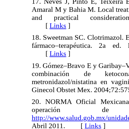
17. Neves J, Pinto E, Teixeira
Amaral M y Bahia M. Local treat
and practical consideratio
[
Links
]
18. Sweetman SC. Clotrimazol. E
fármaco–terapéutica. 2a ed. 
[
Links
]
19. Gómez–Bravo E y Garibay–Val
combinación de ketocona
metronidazol/nistatina en vagini
Ginecol Obstet Mex. 2004;72
20. NORMA Oficial Mexicana
operación de la
http://www.salud.gob.mx/unidad
Abril 2011. [
Links
]