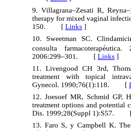
9. Villagrana–Zesati R, Reyna–
therapy for mixed vaginal infect
150. [
Links
]
10. Sweetman SC. Clindamicin
consulta farmacoterapéutica. 
2006:299–301. [
Links
]
11. Livengood CH 3rd, Thomas
treatment with topical intra
Gynecol. 1990;76(1):118. [
12. Joesoef MR, Schmid GP, Hil
treatment options and potential cl
Dis. 1999;28(Suppl 1):S57. 
13. Faro S, y Campbell K. The 