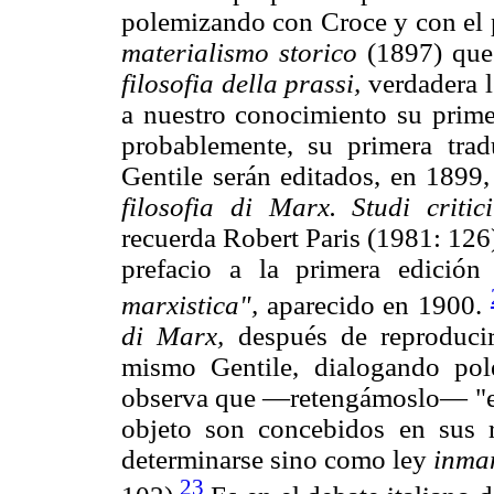
polemizando con Croce y con el 
materialismo storico
(1897) que
filosofia della prassi,
verdadera l
a nuestro conocimiento su prime
probablemente, su primera tra
Gentile serán editados, en 1899
filosofia di Marx. Studi criti
recuerda Robert Paris (1981: 126
prefacio a la primera edició
marxistica",
aparecido en 1900.
di Marx,
después de reproduci
mismo Gentile, dialogando po
observa que —retengámoslo— "en 
objeto son concebidos en sus r
determinarse sino como ley
inma
23