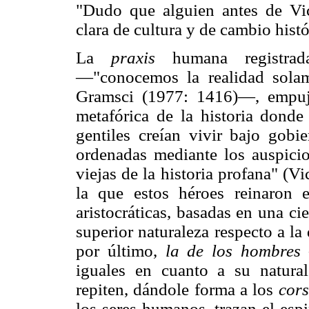
"Dudo que alguien antes de Vi
clara de cultura y de cambio histó
La
praxis
humana registra
—"conocemos la realidad solam
Gramsci (1977: 1416)—, empuja
metafórica de la historia dond
gentiles creían vivir bajo gobi
ordenadas mediante los auspicio
viejas de la historia profana" (
la que estos héroes reinaron e
aristocráticas, basadas en una ci
superior naturaleza respecto a l
por último,
la de los hombres
iguales en cuanto a su natur
repiten, dándole forma a los
cors
los seres humanos, trazan el esp