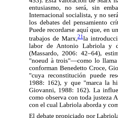
453). Esta valoración de Marx ha
entusiasmo, no será, sin emba
Internacional socialista, y no ser
los debates del pensamiento crít
Puede recordarse aquí que, en u
21
trabajos de Marx,
la introducc
labor de Antonio Labriola y d
(Massardo, 2006: 42–64), esti
"noeud à trois"—como lo llam
conforman Benedetto Croce, Giov
"cuya reconstitución puede res
1988: 162), y que "marca la hi
Giovanni, 1988: 162). La influe
como observa con toda justeza A
con el cual Labriola aborda y co
El debate propiciado por Labriola