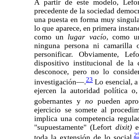
A partir de este modelo, Lefor
precedente de la sociedad democ
una puesta en forma muy singular
lo que aparece, en primera instan
como un
lugar vacío,
como un
ninguna persona ni camarilla
personificar. Obviamente, Le
dispositivo institucional de la
desconoce, pero no lo consider
23
investigación—.
Lo esencial, a
ejercen la autoridad política o
gobernantes y
no
pueden aprop
ejercicio se somete al procedi
implica una competencia regula
"supuestamente" (Lefort
dixit)
e
2
toda la extensión de lo social.