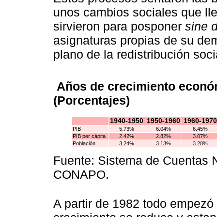
unos cambios sociales que lle
sirvieron para posponer
sine d
asignaturas propias de su dem
plano de la redistribución soci
Años de crecimiento econó
(Porcentajes)
1940-1950
1950-1960
1960-1970
PIB
5.73%
6.04%
6.45%
PIB per cápita
2.42%
2.82%
3.07%
Población
3.24%
3.13%
3.28%
Fuente: Sistema de Cuentas N
CONAPO.
A partir de 1982 todo empezó 