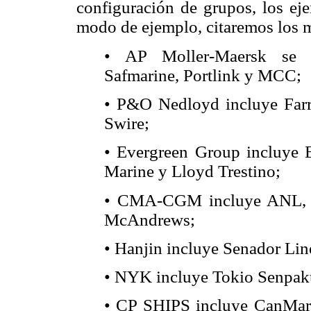
configuración de grupos, los e
modo de ejemplo, citaremos los 
• AP Moller-Maersk se co
Safmarine, Portlink y MCC;
• P&O Nedloyd incluye Fa
Swire;
• Evergreen Group incluye 
Marine y Lloyd Trestino;
• CMA-CGM incluye ANL, F
McAndrews;
• Hanjin incluye Senador Lin
• NYK incluye Tokio Senpak
• CP SHIPS incluye CanMa