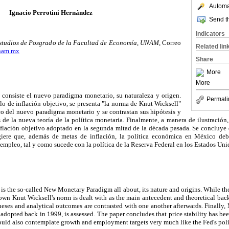
Automat
Ignacio Perrotini Hernández
Send th
Indicators
 Estudios de Posgrado de la Facultad de Economía, UNAM,
Correo
Related lin
unam.mx
Share
More
More
é consiste el nuevo paradigma monetario, su naturaleza y origen.
Permali
o de inflación objetivo, se presenta "la norma de Knut Wicksell"
o del nuevo paradigma monetario y se contrastan sus hipótesis y
s de la nueva teoría de la política monetaria. Finalmente, a manera de ilustración,
lación objetivo adoptado en la segunda mitad de la década pasada. Se concluye q
ugiere que, además de metas de inflación, la política económica en México debe
mpleo, tal y como sucede con la política de la Reserva Federal en los Estados Uni
 is the so-called New Monetary Paradigm all about, its nature and origins. While th
nown Knut Wicksell's norm is dealt with as the main antecedent and theoretical b
ses and analytical outcomes are contrasted with one another afterwards. Finally,
 adopted back in 1999, is assessed. The paper concludes that price stability has be
ould also contemplate growth and employment targets very much like the Fed's pol