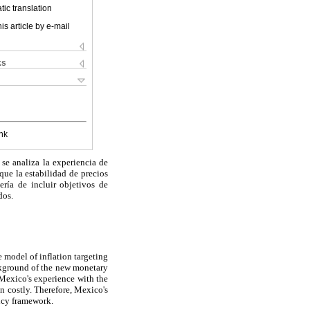
ic translation
is article by e-mail
ks
nk
 se analiza la experiencia de
ue la estabilidad de precios
ría de incluir objetivos de
dos.
e model of inflation targeting
ackground of the new monetary
 Mexico's experience with the
en costly. Therefore, Mexico's
icy framework.