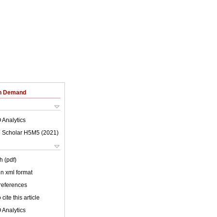
on Demand
 Analytics
 Scholar H5M5 (
2021
)
h (pdf)
 in xml format
 references
cite this article
 Analytics