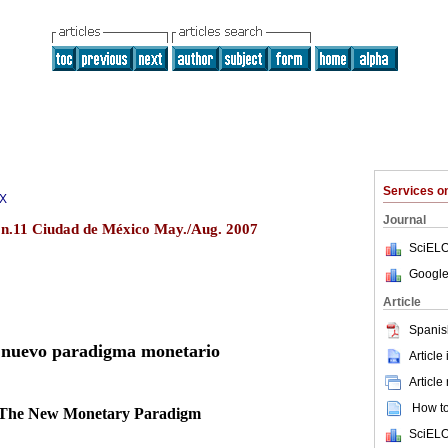
Services 
2X
Journal
.11 Ciudad de México May./Aug. 2007
SciELO
Google
Article
Spanis
 nuevo paradigma monetario
Article
Article
How to 
The New Monetary Paradigm
SciELO