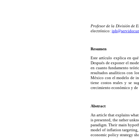
Profesor de la División de
electrónico:
iph@servidor.
Resumen
Este artículo explica en qu
Después de exponer el model
en cuanto fundamento teóric
resultados analíticos con lo
México con el modelo de inf
tiene costos reales y se s
crecimiento económico y de e
Abstract
An article that explains what
is presented, the rather unk
paradigm. Their main hypothe
model of inflation targeting,
economic policy strategy sh