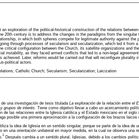
 an exploration of the political-historical construction of the relations betwee
e 20th century is to address the changes in the paradigms from the singular to
ationship, in which both spheres compete for legitimate authority against the po
ing through processes of secularism and secularization, which led it from a 
he critical configuration between the Church, its satellite organizations and the
ial instability, as they faced armed conflicts that led to a non-legal agreemen
s achieved. Later, reforms would be carried out that will reconfigure plurality in
s-political actors.
lations; Catholic Church; Secularism; Secularization; Laicization
 de una investigación de tesis titulada
La exploración de la relación entre el E
y grupos de interés
. Tiene como objetivo llevar a cabo un acercamiento políti
ión de las relaciones entre la Iglesia católica y el Estado mexicano en el siglo 
aga posible una primera aproximación a la configuración de los brazos laicos d
tiliza la idea de Iglesia en un sentido singular, porque se parte de la idea de 
ro en una orientación unilateral en mayor medida, en la cual se observa una r
1
o.
Después cambia a un sentido plural, Iglesias, debido a los cambios políti