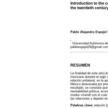
Introduction to the c
the twentieth centur
Pablo Alejandro Espejel
*
Universidad Autónoma de 
pabloespejel29@gmail.co
RESUMEN
La finalidad de este artícul
mexicano durante el siglo 
relación unilateral, en la
México atravesaba por proc
resultado, se constata que 
inestabilidad política, ec
modus vivendi
con el cual 
las relaciones y dejarán es
Palabras clave:
relación I