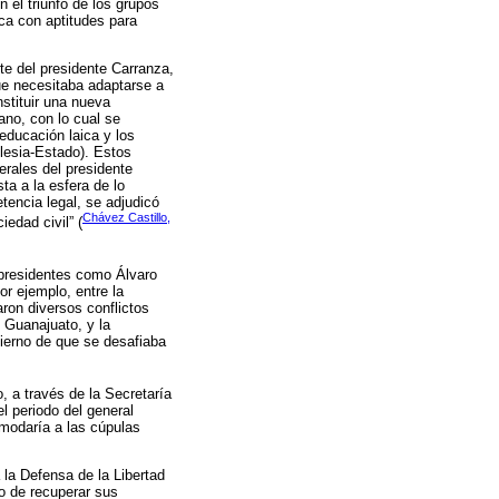
n el triunfo de los grupos
ica con aptitudes para
e del presidente Carranza,
ue necesitaba adaptarse a
nstituir una nueva
ano, con lo cual se
educación laica y los
glesia-Estado). Estos
erales del presidente
ta a la esfera de lo
etencia legal, se adjudicó
Chávez Castillo,
iedad civil” (
e presidentes como Álvaro
or ejemplo, entre la
ron diversos conflictos
e Guanajuato, y la
ierno de que se desafiaba
, a través de la Secretaría
l periodo del general
omodaría a las cúpulas
 la Defensa de la Libertad
vo de recuperar sus