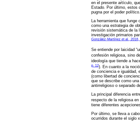
en el presente artículo, que
Estado. Por último, estos 
pugna por el poder político
La herramienta que funge c
como una estrategia de obt
revisión sistemática de la 
investigación primarios pa
González-Martínez et al., 2018, 
Se entiende por laicidad “u
confesión religiosa, sino d
ideología que tiende a hace
p. 12
). En cuanto a la noció
de conciencia e igualdad, en
(como libertad de concienci
que se describe como una po
antirreligioso o separado d
La principal diferencia ent
respecto de la religiosa en
tiene diferentes acepcione
Por último, se lleva a cabo
ocurridos durante el siglo 