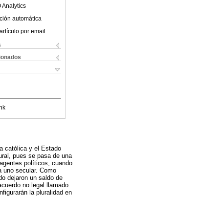
 Analytics
ción automática
artículo por email
s
cionados
nk
ia católica y el Estado
lural, pues se pasa de una
 agentes políticos, cuando
 a uno secular. Como
ado dejaron un saldo de
 acuerdo no legal llamado
figurarán la pluralidad en