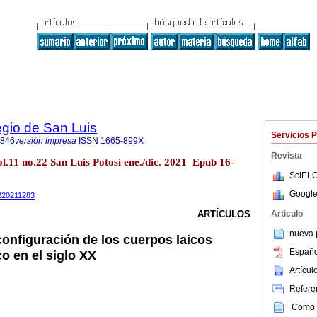
egio de San Luis
Servicios 
8846
versión impresa
ISSN
1665-899X
Revista
ol.11 no.22 San Luis Potosí ene./dic. 2021 Epub 16-
SciELO
Google
2220211283
Articulo
ARTÍCULOS
nueva p
configuración de los cuerpos laicos
Españo
o en el siglo XX
Artícu
Referen
Como c