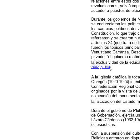
relaciones entre estos dos 
revolucionaros, volvió imp
acceder a puestos de elecc
Durante los gobiernos de 
se endurecieron las políti
los cambios políticos deriv
Constitución, lo que trajo
reforzaron y se crearon nu
artículos 24 (que trata de 
fueron los tópicos principa
Venustiano Carranza. Descon
privado, “el gobierno reafi
la exclusividad de la educa
2002, p. 154
).
A la Iglesia católica le to
Obregón (1920-1924) intenta
Confederación Regional Ob
originados por la visita de
colocación del monumento 
la laicización del Estado 
Durante el gobierno de Plu
de Gobernación, ejercía un 
Lázaro Cárdenas (1932-1940
eclesiásticas.
Con la suspensión del cult
Religiosa entraron en dispu