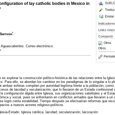
onfiguration of lay catholic bodies in Mexico in
SciELO
y
Traduc
Enviar 
Indicadore
Links rela
*
 Barroso
Compartir
Otros
Aguascalientes. Correo electrónico:
Otros
m
Permali
o es explorar la construcción político-histórica de las relaciones entre la Igles
xx. Para ello, se abordan los cambios en los paradigmas de lo singular a lo p
 que ambas esferas compiten por autoridad legítima frente a la población, como
esos de laicidad y secularización, que lo llevaron de un Estado confesional
la configuración álgida entre Iglesia, sus organizaciones satelitales y el Est
onómica y social, pues se enfrentaron en conflictos armados que llevaron a un
se logró cierta estabilidad. Tiempo después se efectuarían reformas que recon
pacios a nuevos actores religioso-políticos.
glesia-Estado; Iglesia católica; laicidad; secularización; laicización