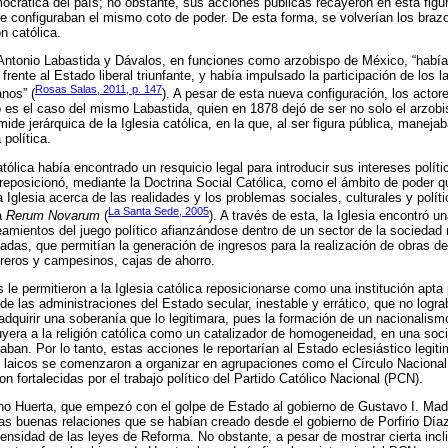
emocrática del país; no obstante, sus acciones públicas recayeron en esta fig
e configuraban el mismo coto de poder. De esta forma, se volverían los brazo
ón católica.
Antonio Labastida y Dávalos, en funciones como arzobispo de México, “había 
l frente al Estado liberal triunfante, y había impulsado la participación de los lai
Rosas Salas, 2011, p. 147
nos” (
). A pesar de esta nueva configuración, los actore
es el caso del mismo Labastida, quien en 1878 dejó de ser no solo el arzobi
mide jerárquica de la Iglesia católica, en la que, al ser figura pública, maneja
 política.
tólica había encontrado un resquicio legal para introducir sus intereses polít
 reposicionó, mediante la Doctrina Social Católica, como el ámbito de poder q
Iglesia acerca de las realidades y los problemas sociales, culturales y polít
La Santa Sede, 2005
a
Rerum Novarum
(
). A través de esta, la Iglesia encontró u
amientos del juego político afianzándose dentro de un sector de la sociedad
adas, que permitían la generación de ingresos para la realización de obras de 
reros y campesinos, cajas de ahorro.
 le permitieron a la Iglesia católica reposicionarse como una institución apta 
 de las administraciones del Estado secular, inestable y errático, que no log
dquirir una soberanía que lo legitimara, pues la formación de un nacionali
uyera a la religión católica como un catalizador de homogeneidad, en una so
ban. Por lo tanto, estas acciones le reportarían al Estado eclesiástico legit
s laicos se comenzaron a organizar en agrupaciones como el Círculo Nacional
 fortalecidas por el trabajo político del Partido Católico Nacional (PCN).
ano Huerta, que empezó con el golpe de Estado al gobierno de Gustavo I. Made
las buenas relaciones que se habían creado desde el gobierno de Porfirio Díaz
tensidad de las leyes de Reforma. No obstante, a pesar de mostrar cierta incl