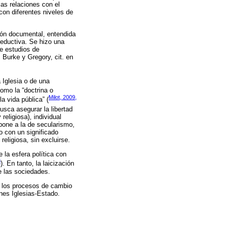
 las relaciones con el
con diferentes niveles de
ión documental, entendida
deductiva. Se hizo una
de estudios de
 Burke y Gregory, cit. en
a Iglesia o de una
omo la “doctrina o
Milot, 2009,
a vida pública” (
busca asegurar la libertad
religiosa), individual
apone a la de secularismo,
no con un significado
religiosa, sin excluirse.
e la esfera política con
8
). En tanto, la laicización
e las sociedades.
or los procesos de cambio
ones Iglesias-Estado.