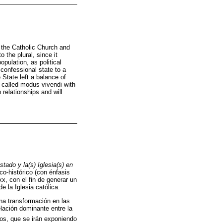
n the Catholic Church and
 the plural, since it
pulation, as political
confessional state to a
 State left a balance of
t called modus vivendi with
 relationships and will
stado y la(s) Iglesia(s) en
co-histórico (con énfasis
xx, con el fin de generar un
e la Iglesia católica.
una transformación en las
elación dominante entre la
cos, que se irán exponiendo