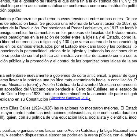
entes, fue el gobierno de Huerta el que daría fin a la existencia del PCN y, co
robable que otra asociación católica se conformara como una institución polít
ión popular.
Madero y Carranza se produjeron nuevas tensiones entre ambos entes. De part
cas de educación laica. Se propuso una reforma de la Constitución de 1857, q
ados de la Revolución. Por presiones al Poder Legislativo, en 1917 se logró i
 consigo cambios fundamentales en los procesos de laicidad del Estado mexic
evos paradigmas en la relación de poder entre la Iglesia y el Estado, como la 
la libertad de creencias religiosas) y 130 (que versa acerca de la separación I
les en los cambios efectuados por el Estado mexicano laico y las políticas lib
ociendo la personalidad jurídica de la Iglesia y limitando las acciones de es
rmó su poder de control político-administrativo-militar de acuerdo con su comp
ción pública y la promoción y el control de las organizaciones laicas de la soc
caría enfrentarse nuevamente a gobiernos de corte anticlerical, a pesar de qu
ran llevar a la práctica una política más encaminada hacia la conciliación. P
rera Mexicana (crom) y Acción Católica de la Juventud Mexicana se presenta
 un apostólico del Vaticano para bendecir el Cerro del Cubilete, en el estado d
de Cristo Rey en 1923. Todo ello desembocó en la asunción de parte del gob
Valdiviezo Sandoval, 2011
mexicano en su Constitución (
).
tarco Elías Calles (1924-1928) las relaciones no mostraron mejoras. El Estado
mayor control sobre las instituciones eclesiásticas, que continuaría durante e
), quien, con su política de una educación laica, socialista y científica, inc
o público, organizaciones laicas como Acción Católica y la Liga Nacional para
ta, y estaban dispuestas a ejercer su poder en la arena pública con el objeti