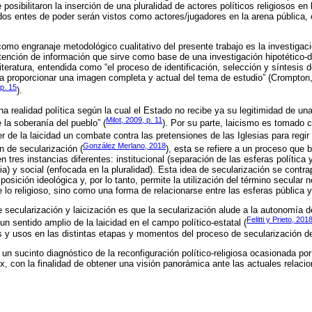
 posibilitaron la inserción de una pluralidad de actores políticos religiosos en
dos entes de poder serán vistos como actores/jugadores en la arena pública, 
.
omo engranaje metodológico cualitativo del presente trabajo es la investigac
ención de información que sirve como base de una investigación hipotético-
literatura, entendida como “el proceso de identificación, selección y síntesis 
ra proporcionar una imagen completa y actual del tema de estudio” (Crompton,
p. 15
).
na realidad política según la cual el Estado no recibe ya su legitimidad de un
Milot, 2009, p. 11
e la soberanía del pueblo” (
). Por su parte, laicismo es tomado c
r de la laicidad un combate contra las pretensiones de las Iglesias para regir l
González Merlano, 2018
n de secularización (
), esta se refiere a un proceso que 
 tres instancias diferentes: institucional (separación de las esferas política y 
a) y social (enfocada en la pluralidad). Esta idea de secularización se contr
sición ideológica y, por lo tanto, permite la utilización del término secular 
e lo religioso, sino como una forma de relacionarse entre las esferas pública y 
re secularización y laicización es que la secularización alude a la autonomía d
Felitti y Prieto, 201
 un sentido amplio de la laicidad en el campo político-estatal (
s y usos en las distintas etapas y momentos del proceso de secularización d
 un sucinto diagnóstico de la reconfiguración político-religiosa ocasionada p
xx, con la finalidad de obtener una visión panorámica ante las actuales relaci