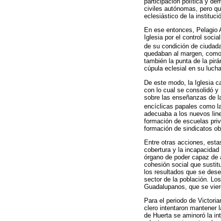
participación política y d
civiles autónomas, pero qu
eclesiástico de la instituci
En ese entonces, Pelagio 
Iglesia por el control socia
de su condición de ciudada
quedaban al margen, como 
también la punta de la pirá
cúpula eclesial en su lucha
De este modo, la Iglesia ca
con lo cual se consolidó y
sobre las enseñanzas de la 
encíclicas papales como l
adecuaba a los nuevos line
formación de escuelas priv
formación de sindicatos ob
Entre otras acciones, estas
cobertura y la incapacidad
órgano de poder capaz de a
cohesión social que sustit
los resultados que se desea
sector de la población. Lo
Guadalupanos, que se vieron
Para el periodo de Victori
clero intentaron mantener 
de Huerta se aminoró la in