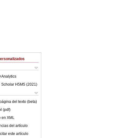
Personalizados
 Analytics
 Scholar H5M5 (
2021
)
ágina del texto (beta)
l (pdf)
lo en XML
cias del artículo
itar este artículo