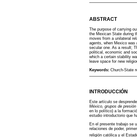
ABSTRACT
The purpose of carrying out
the Mexican State during th
moves from a unilateral rel
agents, when Mexico was go
secular one. As a result; T
political, economic and soc
which a certain stability wa
leave space for new religiou
Keywords:
Church-State re
INTRODUCCIÓN
Este artículo se desprende
México, grupos de presión 
en lo político) a la formac
estudio introductorio que h
En el presente trabajo se u
relaciones de poder, prime
religión católica y el Estad