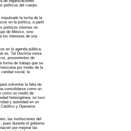
ura de organizaciones
s políticos del cuerpo
impulsado la lucha de la
cos en la política, a partir
s políticos internos no
spo de México, sino
ba los intereses de una
icos en la agenda pública,
ue es. Tal Doctrina versa
icos, provenientes de
na forma de trabajo que se
 mexicana por medio de la
caridad social, la
para solventar la falta de
raba consolidarse como un
smo como un medio de
ciedad heterogénea, no tuvo
imidad y autoridad en un
 Católico y Operarios
ro, las instituciones del
, pues durante el gobierno
inación por mejorar las