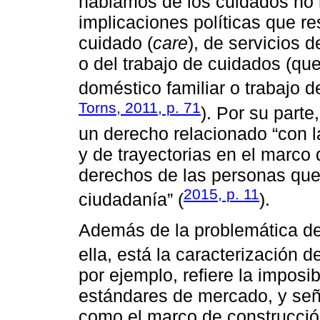
hablamos de los cuidados no re
implicaciones políticas que re
cuidado (
care
), de servicios 
o del trabajo de cuidados (que
doméstico familiar o trabajo d
Torns, 2011, p. 71
). Por su part
un derecho relacionado “con l
y de trayectorias en el marco
derechos de las personas qu
2015, p. 11
ciudadanía” (
).
Además de la problemática def
ella, está la caracterización 
por ejemplo, refiere la imposi
estándares de mercado, y seña
como el marco de construcció