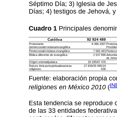
Séptimo Día; 3) Iglesia de Jes
Días; 4) testigos de Jehová, y
Cuadro 1
Principales denomi
Católica
92 924 489
Protestante
8 386 2007
Protesta
/pentecostal/cristiana/evangélica
Presbite
Pentecostal/cristiana evangélica
7 565 463
Pentecos
Bíblica diferente de evangélica
2 537 896
Adventis
de Jeho
Origen oriental/judaica
18 185/67 476
Raíces étnicas/espiritualista/otras
27 839/35 995/19
religiones.
636
Fuente: elaboración propia c
IN
religiones en México 2010
(
Esta tendencia se reproduce
de las 33 entidades federativ