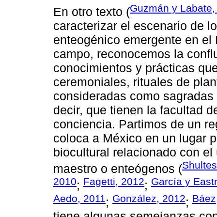
Guzmán y Labate,
En otro texto (
caracterizar el escenario de
enteogénico emergente en el
campo, reconocemos la conflu
conocimientos y prácticas que
ceremoniales, rituales de pla
consideradas como sagradas y
decir, que tienen la facultad d
conciencia. Partimos de un reg
coloca a México en un lugar p
biocultural relacionado con el
Shultes
maestro o enteógenos (
2010
Fagetti, 2012
García y Eas
;
;
Aedo, 2011
González, 2012
Báez
;
;
tiene algunas semejanzas con