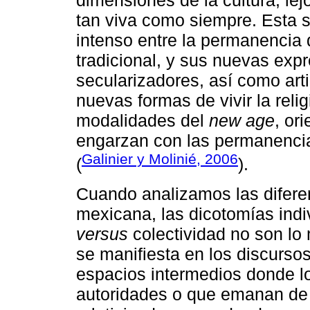
dimensiones de la cultura; lej
tan viva como siempre. Esta s
intenso entre la permanencia 
tradicional, y sus nuevas exp
secularizadores, así como arti
nuevas formas de vivir la reli
modalidades del
new age
, or
engarzan con las permanencias
Galinier y Molinié, 2006
(
).
Cuando analizamos las diferen
mexicana, las dicotomías ind
versus
colectividad no son lo
se manifiesta en los discursos
espacios intermedios donde lo
autoridades o que emanan de 