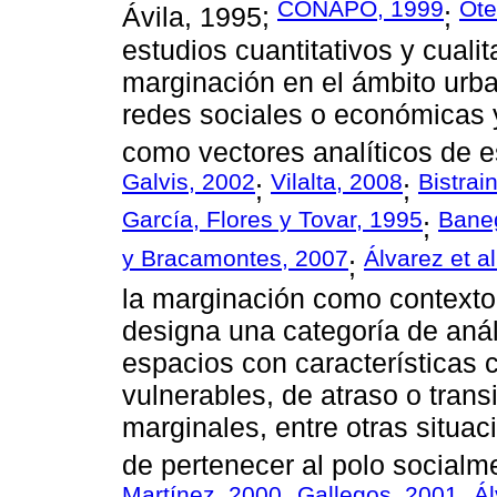
CONAPO, 1999
Ote
Ávila, 1995;
;
estudios cuantitativos y cuali
marginación en el ámbito urba
redes sociales o económicas 
como vectores analíticos de 
Galvis, 2002
Vilalta, 2008
Bistrai
;
;
García, Flores y Tovar, 1995
Bane
;
y Bracamontes, 2007
Álvarez et a
;
la marginación como contexto,
designa una categoría de aná
espacios con características c
vulnerables, de atraso o trans
marginales, entre otras situa
de pertenecer al polo social
Martínez, 2000
Gallegos, 2001
Ál