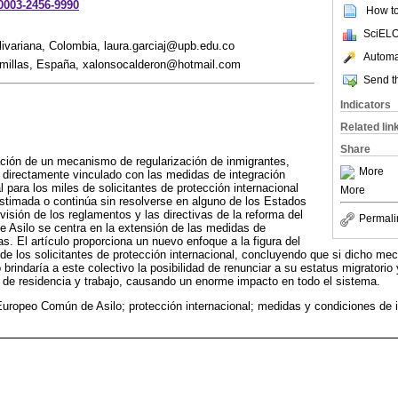
-0003-2456-9990
How to 
SciELO
livariana, Colombia, laura.garciaj@upb.edu.co
Automat
omillas, España, xalonsocalderon@hotmail.com
Send th
Indicators
Related lin
Share
icación de un mecanismo de regularización de inmigrantes,
More
y directamente vinculado con las medidas de integración
 para los miles de solicitantes de protección internacional
More
stimada o continúa sin resolverse en alguno de los Estados
visión de los reglamentos y las directivas de la reforma del
Permali
Asilo se centra en la extensión de las medidas de
s. El artículo proporciona un nuevo enfoque a la figura del
de los solicitantes de protección internacional, concluyendo que si dicho me
o brindaría a este colectivo la posibilidad de renunciar a su estatus migratorio
a de residencia y trabajo, causando un enorme impacto en todo el sistema.
uropeo Común de Asilo; protección internacional; medidas y condiciones de i