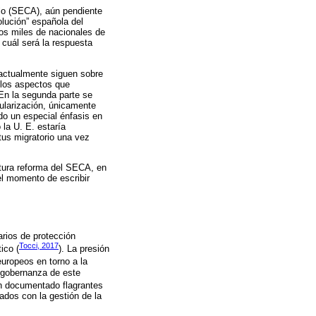
ilo (SECA), aún pendiente
olución” española del
los miles de nacionales de
 cuál será la respuesta
 actualmente siguen sobre
 los aspectos que
. En la segunda parte se
gularización, únicamente
do un especial énfasis en
la U. E. estaría
tus migratorio una vez
tura reforma del SECA, en
el momento de escribir
arios de protección
Tocci, 2017
ico (
). La presión
europeos en torno a la
a gobernanza de este
an documentado flagrantes
ados con la gestión de la