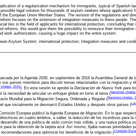
pplication of a regularization mechanism for immigrants, typical of Spanish law
 possible legal solution for thousands of asylum seekers whose applications 
f the European Union Member States. The revision of the regulations and di
form focuses on the extension of integration measures to these people. The 
cial ties
in the field of applicants for international protection, concluding th
ed reforms, this would give them the possibility to renounce their immigration 
nd work authorization, causing a huge impact on the entire system.
n Asylum System; international protection; integration measures and condi
marcada por la Agenda 2030, en septiembre de 2016 la Asamblea General de l
 sus países miembros para discutir temas relacionados con la migración y el 
 Unidas, 2015
). En esta sesión se aprobó la
Declaración de Nueva York para lo
Naciones Unidas
ió la necesidad de articular un enfoque global en torno al tema (
Naciones Unidas, 
Pacto Mundial para la Migración Segura, Ordenada y Regular (
La
 del que inicialmente se desmarcó Estados Unidos y después otros países (
Comisión Europea publicó la Agenda Europea de Migración. En lo que respecta
directrices en cuatro ámbitos, a saber, la reducción de los incentivos para la i
l desarrollo de una política de asilo común más sólida, y una nueva política s
s para la obtención de la tarjeta azul. Así mismo, fijaba nuevas prioridades pa
Comisión Euro
 recomendaciones para optimizar los beneficios de la migración (