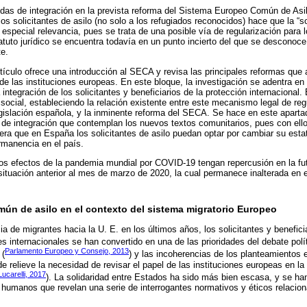
idas de integración en la prevista reforma del Sistema Europeo Común de As
os solicitantes de asilo (no solo a los refugiados reconocidos) hace que la “s
 especial relevancia, pues se trata de una posible vía de regularización para 
tuto jurídico se encuentra todavía en un punto incierto del que se desconoce
te.
rtículo ofrece una introducción al SECA y revisa las principales reformas que
e las instituciones europeas. En este bloque, la investigación se adentra en
 integración de los solicitantes y beneficiarios de la protección internacional
o social, estableciendo la relación existente entre este mecanismo legal de re
egislación española, y la inminente reforma del SECA. Se hace en este aparta
de integración que contemplan los nuevos textos comunitarios, pues con ello 
ra que en España los solicitantes de asilo puedan optar por cambiar su esta
rmanencia en el país.
los efectos de la pandemia mundial por COVID-19 tengan repercusión en la fu
a situación anterior al mes de marzo de 2020, la cual permanece inalterada en 
ún de asilo en el contexto del sistema migratorio Europeo
ia de migrantes hacia la U. E. en los últimos años, los solicitantes y benefici
es internacionales se han convertido en una de las prioridades del debate polít
Parlamento Europeo y Consejo, 2013
 (
) y las incoherencias de los planteamientos 
e relieve la necesidad de revisar el papel de las instituciones europeas en l
Lucarelli, 2017
). La solidaridad entre Estados ha sido más bien escasa, y se h
 humanos que revelan una serie de interrogantes normativos y éticos relacion