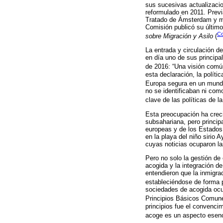
sus sucesivas actualizacio
reformulado en 2011. Previa
Tratado de Ámsterdam y me
Comisión publicó su últim
Co
sobre Migración y Asilo
(
La entrada y circulación d
en día uno de sus principal
de 2016: “Una visión común
esta declaración, la políti
Europa segura en un mundo
no se identificaban ni co
clave de las políticas de la
Esta preocupación ha creci
subsahariana, pero princip
europeas y de los Estados 
en la playa del niño sirio
cuyas noticias ocuparon l
Pero no solo la gestión de 
acogida y la integración d
entendieron que la inmigr
estableciéndose de forma 
sociedades de acogida ocu
Principios Básicos Comune
principios fue el convenci
acoge es un aspecto esenci