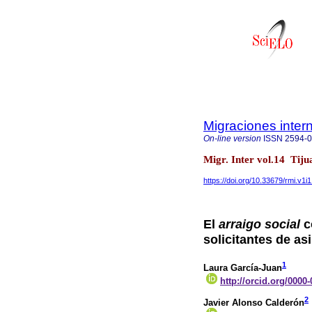
Migraciones inter
On-line version
ISSN
2594-
Migr. Inter vol.14 Tij
https://doi.org/10.33679/rmi.v1i
El
arraigo social
c
solicitantes de as
1
Laura García-Juan
http://orcid.org/0000
2
Javier Alonso Calderón