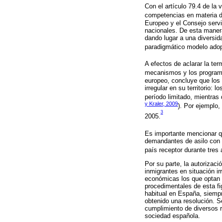
Con el artículo 79.4 de la 
competencias en materia de
Europeo y el Consejo servi
nacionales. De esta manera
dando lugar a una diversid
paradigmático modelo adop
A efectos de aclarar la ter
mecanismos y los programa
europeo, concluye que los 
irregular en su territorio: l
período limitado, mientras
y Kraler, 2009
). Por ejemplo,
3
2005.
Es importante mencionar q
demandantes de asilo con p
país receptor durante tre
Por su parte, la autorizac
inmigrantes en situación i
económicas los que optan p
procedimentales de esta fig
habitual en España, siempre
obtenido una resolución. S
cumplimiento de diversos re
sociedad española.