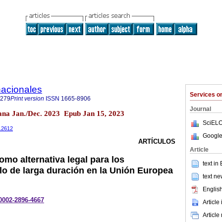
nacionales
Services 
0279
Print version
ISSN
1665-8906
Journal
uana Jan./Dec. 2023 Epub Jan 15, 2023
SciELO
1.2612
Google
ARTÍCULOS
Article
omo alternativa legal para los
text in
ilo de larga duración en la Unión Europea
text ne
English
-0002-2896-4667
Article
Article