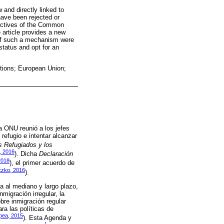
 and directly linked to
have been rejected or
rectives of the Common
article provides a new
at if such a mechanism were
status and opt for an
tions; European Union;
a ONU reunió a los jefes
refugio e intentar alcanzar
s Refugiados y los
, 2016
). Dicha
Declaración
2018
), el primer acuerdo de
czko, 2016
).
 al mediano y largo plazo,
nmigración irregular, la
obre inmigración regular
ra las políticas de
pea, 2015
). Esta Agenda y