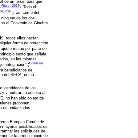
al de un tercer país que
Rossi, 2017
(
). Todo el
ea, 2010
), así como del
e ninguno de los dos
asos al Convenio de Ginebra
b), todos ellos hacían
ualquier forma de protección
e ajuste mutuo por parte de
 principio sexto que señala
ivados, en las mismas
Comisión
or integración” (
ra beneficiarios de
orma del SECA, como
e identidades de los
 y viabilizar su acceso al
 E. no han sido objeto de
 quienes proponen
es estandarizadas
Sistema Europeo Común de
on mayores posibilidades de
ramitar las solicitudes de
ementar la armonización de