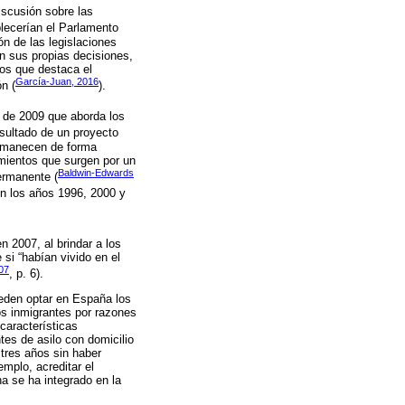
iscusión sobre las
lecerían el Parlamento
n de las legislaciones
n sus propias decisiones,
los que destaca el
García-Juan, 2016
n (
).
de 2009 que aborda los
esultado de un proyecto
permanecen de forma
mientos que surgen por un
Baldwin-Edwards
ermanente (
en los años 1996, 2000 y
n 2007, al brindar a los
si “habían vivido en el
07
, p. 6).
eden optar en España los
os inmigrantes por razones
características
tes de asilo con domicilio
 tres años sin haber
mplo, acreditar el
na se ha integrado en la