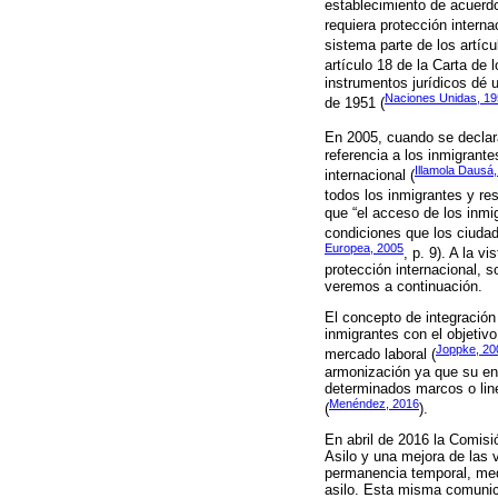
establecimiento de acuerdo
requiera protección interna
sistema parte de los artíc
artículo 18 de la Carta de
instrumentos jurídicos dé 
Naciones Unidas, 1
de 1951 (
En 2005, cuando se declara
referencia a los inmigrante
Illamola Dausá,
internacional (
todos los inmigrantes y re
que “el acceso de los inmi
condiciones que los ciudad
Europea, 2005
, p. 9). A la 
protección internacional, 
veremos a continuación.
El concepto de integración
inmigrantes con el objetivo
Joppke, 20
mercado laboral (
armonización ya que su enf
determinados marcos o lin
Menéndez, 2016
(
).
En abril de 2016 la Comis
Asilo y una mejora de las 
permanencia temporal, media
asilo. Esta misma comunic