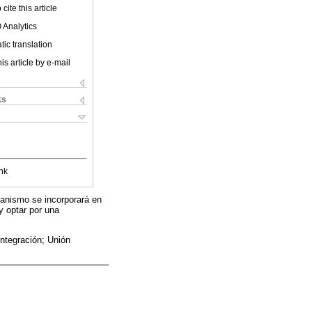
cite this article
 Analytics
ic translation
is article by e-mail
ks
nk
canismo se incorporará en
 y optar por una
ntegración; Unión