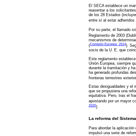
El SECA establece un marco
reasentar a los solicitante
de los 28 Estados (incluye
entre sí al estar adheridos
Por su parte, el llamado s
Reglamento de 2003 (Dublín
mecanismos de determinaci
Comisión Europea, 2014
(
). Se
socio de la U. E. que coinc
Este reglamento establece 
Unión Europea, siempre que
durante la tramitación y ha
ha generado profundas des
fronteras terrestres exter
Estas desigualdades y el m
que se propusiera una refo
equitativa. Pero, tras el 
apostando por un mayor cont
2020
).
La reforma del Sistem
Para abordar la aplicación
impulsó una serie de refor