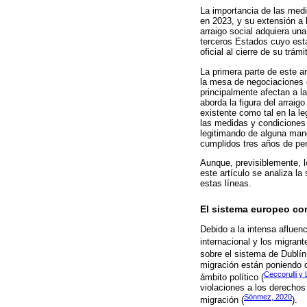
La importancia de las med
en 2023, y su extensión a l
arraigo social adquiera una
terceros Estados cuyo esta
oficial al cierre de su trámi
La primera parte de este a
la mesa de negociaciones d
principalmente afectan a la
aborda la figura del arraig
existente como tal en la l
las medidas y condiciones 
legitimando de alguna mane
cumplidos tres años de pe
Aunque, previsiblemente, 
este artículo se analiza l
estas líneas.
El sistema europeo com
Debido a la intensa afluenc
internacional y los migrant
sobre el sistema de Dublín
migración están poniendo d
Ceccorulli y 
ámbito político (
violaciones a los derechos
Sönmez, 2020
migración (
).