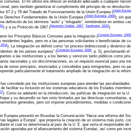
s comunes. El fin último era ofrecer un estatuto adecuado a cualquier nacion
cional, pero también garantizar el cumplimiento del principio de no devolución 
Unión Europ
ulos 67.2 y 78 del Tratado de Funcionamiento de la Unión Europea (
Unión Europea, 2000
 los Derechos Fundamentales de la Unión Europea (
), sin qu
una definición de los términos “asilo” y “refugiado”, remitiéndose en ambos c
951
Naciones Unidas, 1967
Kaufmann, 2020
) y a su Protocolo de 1967 (
;
).
Consejo Europeo, 2005
ron los Principios Básicos Comunes para la integración (
s residentes legales, pero no a las personas solicitantes o beneficiarias de c
 2011
). La integración se definió como “un proceso bidireccional y dinámico d
Comisión Europea, 2005
sidentes de los países europeos” (
, p. 5), proclamando el
grantes a las instituciones y a los bienes y servicios tanto públicos como pr
anos nacionales y sin discriminaciones, es un requisito esencial para una mej
vista de estos principios, enunciados y concebidos para inmigrantes, pero no pa
sorprende particularmente el tratamiento ampliado de la integración en la ref
 fue concebido por las instituciones europeas para atender las peculiaridades 
 de facilitar su inclusión en los sistemas educativos de los Estados miembros
07
). Como se adelantó en la introducción, las políticas de integración en la U.
oque y su desarrollo se han visto limitados por las directivas comunitarias,
eamientos generales, pero sin imponer procedimientos, medidas o condicion
ión Europea presentó en Bruselas la Comunicación “Hacia una reforma del 
vías legales a Europa”, que proponía la creación de un sistema más justo, c
nte el cual se determinaría al país de la U. E. que sería el responsable de t
ación apostaba por el afianzamiento del sistema Eurodac, así como por incr