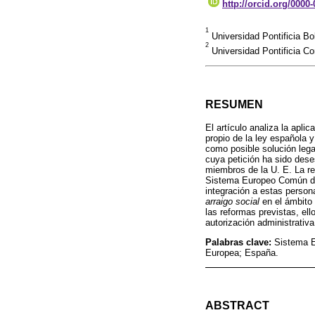
http://orcid.org/0000
1
Universidad Pontificia Bo
2
Universidad Pontificia C
RESUMEN
El artículo analiza la apl
propio de la ley española 
como posible solución legal
cuya petición ha sido dese
miembros de la U. E. La re
Sistema Europeo Común de 
integración a estas persona
arraigo social
en el ámbito 
las reformas previstas, ell
autorización administrativ
Palabras clave:
Sistema E
Europea; España.
ABSTRACT