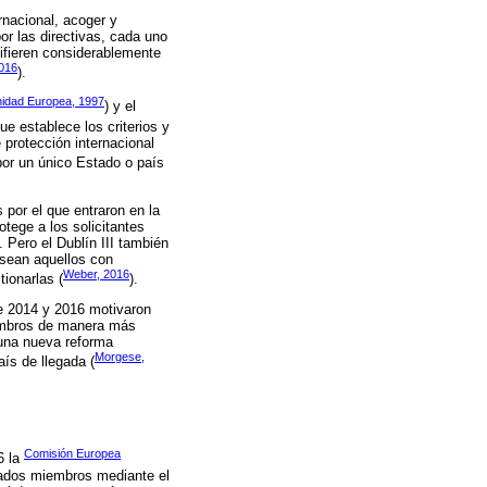
rnacional, acoger y
por las directivas, cada uno
ifieren considerablemente
2016
).
idad Europea, 1997
) y el
e establece los criterios y
protección internacional
por un único Estado o país
 por el que entraron en la
tege a los solicitantes
 Pero el Dublín III también
sean aquellos con
Weber, 2016
ionarlas (
).
re 2014 y 2016 motivaron
miembros de manera más
 una nueva reforma
Morgese,
aís de llegada (
Comisión Europea
6 la
stados miembros mediante el