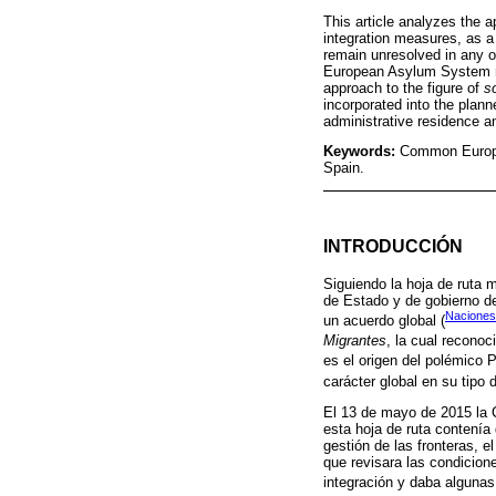
This article analyzes the a
integration measures, as a
remain unresolved in any o
European Asylum System re
approach to the figure of
so
incorporated into the plann
administrative residence a
Keywords:
Common Europea
Spain.
INTRODUCCIÓN
Siguiendo la hoja de ruta 
de Estado y de gobierno de
Naciones
un acuerdo global (
Migrantes
, la cual reconoc
es el origen del polémico 
carácter global en su tipo
El 13 de mayo de 2015 la 
esta hoja de ruta contenía 
gestión de las fronteras, e
que revisara las condicione
integración y daba algunas