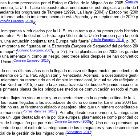
Consejo
nes fueron precedidas por el Enfoque Global de la Migración de 2005 (
mente, la U. E. había dispuesto otras orientaciones estratégicas a partir de l
diante los programas de Tampere (1999), La Haya (2004) y Estocolmo (2009
o informe sobre la implementación de esta Agenda, y en septiembre de 2020 
misión Europea, 2020
a).
e inmigrantes y refugiados por la U. E. es un tema que ha preocupado histór
es retos. Así lo declaró la Estrategia Global de la Unión Europea para la polít
Unión Europea, 2016
, una actuación conjunta: una Europa más fuerte” (
, p. 30)
ca migratoria no figuraba en la
Estrategia Europea de Seguridad
del período 2
Consejo Europeo, 2003
 mejor” (
c, p. 27). En la planificación de 2003 los grand
mo una amenaza ni como un riesgo, pero trece años después se han convertid
Consejo Europeo, 2016
 Unión (
).
do en los últimos años con la llegada masiva de flujos mixtos procedentes de
almente de Siria, Irak, Afganistán y Venezuela. Además, la cuestionable gesti
miembros ha repercutido en el ámbito internacional, lo cual se vio reflejado
 Aylan Kurdi en 2015, o como la azarosa travesía del buque Aquarius hacia el p
as primeras planas de los principales medios de comunicación en todo el mun
estos flujos ha sido un reto y un aspecto clave en la agenda política de la U. 
e los recién llegados a las sociedades de dicho continente. En el año 2004 las
ación no era un fenómeno aislado y pasajero, sino que un número considerabl
Porras Ramírez, 2017
permanente (
). Por ello, desde ese momento, la integración
pa un lugar destacado en la política europea, plasmándose como prioridad co
Consejo Europeo (2005
s de Integración por parte del
b). Una de las premisas qu
miento de que el éxito de la integración de los inmigrantes y sus descendiente
Sebastiani, 2017
al de la gestión de las migraciones (
).