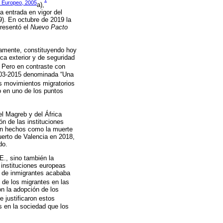
1
 Europeo, 2005
a),
a entrada en vigor del
). En octubre de 2019 la
presentó el
Nuevo Pacto
icamente, constituyendo hoy
ica exterior y de seguridad
. Pero en contraste con
003-2015 denominada “Una
es movimientos migratorios
o en uno de los puntos
l Magreb y del África
ón de las instituciones
 en hechos como la muerte
uerto de Valencia en 2018,
do.
E., sino también la
 instituciones europeas
e de inmigrantes acababa
 de los migrantes en las
n la adopción de los
e justificaron estos
s en la sociedad que los