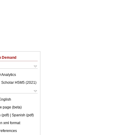
on Demand
 Analytics
 Scholar H5M5 (
2021
)
English
w page (beta)
 (pdf)
| Spanish (pdf)
 in xml format
 references