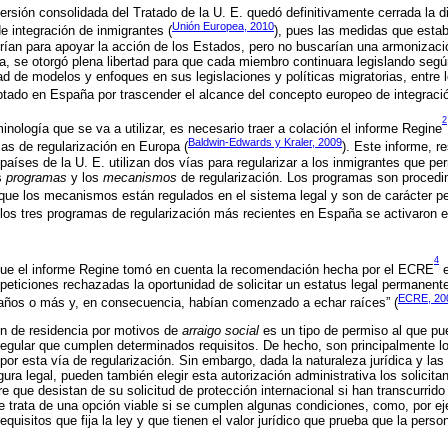
versión consolidada del Tratado de la U. E. quedó definitivamente cerrada la d
Unión Europea, 2010
 integración de inmigrantes (
), pues las medidas que estab
rían para apoyar la acción de los Estados, pero no buscarían una armonizació
, se otorgó plena libertad para que cada miembro continuara legislando segú
ad de modelos y enfoques en sus legislaciones y políticas migratorias, entre 
tado en España por trascender el alcance del concepto europeo de integració
2
minología que se va a utilizar, es necesario traer a colación el informe Regine
Baldwin-Edwards y Kraler, 2009
s de regularización en Europa (
). Este informe, r
países de la U. E. utilizan dos vías para regularizar a los inmigrantes que 
os
programas
y los
mecanismos
de regularización. Los programas son procedi
 que los mecanismos están regulados en el sistema legal y son de carácter p
 los tres programas de regularización más recientes en España se activaron 
4
ue el informe Regine tomó en cuenta la recomendación hecha por el ECRE
e
eticiones rechazadas la oportunidad de solicitar un estatus legal permanente 
ECRE, 20
s años o más y, en consecuencia, habían comenzado a echar raíces” (
ión de residencia por motivos de
arraigo social
es un tipo de permiso al que pu
rregular que cumplen determinados requisitos. De hecho, son principalmente l
or esta vía de regularización. Sin embargo, dada la naturaleza jurídica y las 
ura legal, pueden también elegir esta autorización administrativa los solicitan
 que desistan de su solicitud de protección internacional si han transcurrido
e trata de una opción viable si se cumplen algunas condiciones, como, por eje
quisitos que fija la ley y que tienen el valor jurídico que prueba que la perso