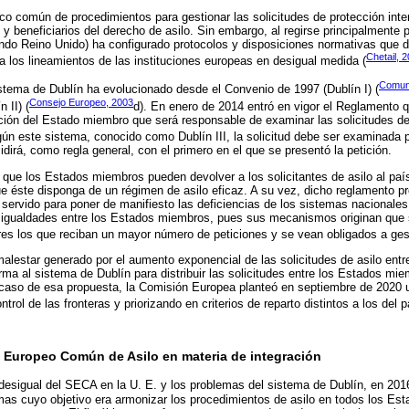
 común de procedimientos para gestionar las solicitudes de protección inte
s y beneficiarios del derecho de asilo. Sin embargo, al regirse principalmente 
ndo Reino Unido) ha configurado protocolos y disposiciones normativas que d
Chetail, 
 a los lineamientos de las instituciones europeas en desigual medida (
Comun
istema de Dublín ha evolucionado desde el Convenio de 1997 (Dublín I) (
Consejo Europeo, 2003
 II) (
d). En enero de 2014 entró en vigor el Reglamento qu
ón del Estado miembro que será responsable de examinar las solicitudes de 
gún este sistema, conocido como Dublín III, la solicitud debe ser examinada 
idirá, como regla general, con el primero en el que se presentó la petición.
que los Estados miembros pueden devolver a los solicitantes de asilo al país
 éste disponga de un régimen de asilo eficaz. A su vez, dicho reglamento pro
 servido para poner de manifiesto las deficiencias de los sistemas nacionales.
igualdades entre los Estados miembros, pues sus mecanismos originan que 
iores los que reciban un mayor número de peticiones y se vean obligados a gest
alestar generado por el aumento exponencial de las solicitudes de asilo ent
rma al sistema de Dublín para distribuir las solicitudes entre los Estados 
fracaso de esa propuesta, la Comisión Europea planteó en septiembre de 2020
rol de las fronteras y priorizando en criterios de reparto distintos a los del p
a Europeo Común de Asilo en materia de integración
 desigual del SECA en la U. E. y los problemas del sistema de Dublín, en 201
mas cuyo objetivo era armonizar los procedimientos de asilo en todos los E