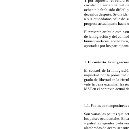
Y por supuesto, el futuro e
circulación sería una reali
ochenta habría sido difícil p
decenios después. Se olvida 
a sus ciudadanos salir de s
progresa actualmente hacia un
El presente artículo está est
de la migración y del control
humanos/éticos, económica, 
aportadas por los participant
1. El contexto: la migración
El control de la inmigraci
inquietud por la porosidad 
grado de libertad en la circu
vale la pena examinar las rec
MSF en el contexto actual de
1.1. Pautas contemporáneas e
Son varias las pautas que act
los países occidentales. El 
y patrullan agentes cada ve
alambradas de acero, sensore