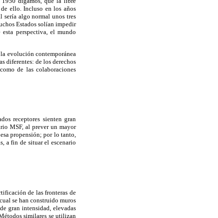
n 1950 digamos, que la libre
de ello. Incluso en los años
al sería algo normal unos tres
muchos Estados solían impedir
e esta perspectiva, el mundo
es, la evolución contemporánea
as diferentes: de los derechos
a como de las colaboraciones
dos receptores sienten gran
ario MSF, al prever un mayor
 esa propensión; por lo tanto,
, a fin de situar el escenario
tificación de las fronteras de
 cual se han construido muros
de gran intensidad, elevadas
Métodos similares se utilizan