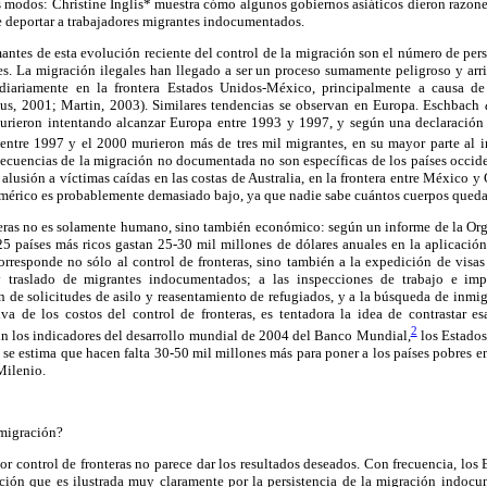
s modos: Christine Inglis* muestra cómo algunos gobiernos asiáticos dieron razones
e deportar a trabajadores migrantes indocumentados.
antes de esta evolución reciente del control de la migración son el número de per
res. La migración ilegales han llegado a ser un proceso sumamente peligroso y arr
ariamente en la frontera Estados Unidos-México, principalmente a causa de 
ius, 2001; Martin, 2003). Similares tendencias se observan en Europa. Eschbach
ieron intentando alcanzar Europa entre 1993 y 1997, y según una declaración d
entre 1997 y el 2000 murieron más de tres mil migrantes, en su mayor parte al in
onsecuencias de la migración no documentada no son específicas de los países occi
alusión a víctimas caídas en las costas de Australia, en la frontera entre México y
umérico es probablemente demasiado bajo, ya que nadie sabe cuántos cuerpos queda
nteras no es solamente humano, sino también económico: según un informe de la Org
25 países más ricos gastan 25-30 mil millones de dólares anuales en la aplicación
orresponde no sólo al control de fronteras, sino también a la expedición de visas
y traslado de migrantes indocumentados; a las inspecciones de trabajo e imp
n de solicitudes de asilo y reasentamiento de refugiados, y a la búsqueda de inm
va de los costos del control de fronteras, es tentadora la idea de contrastar e
2
ún los indicadores del desarrollo mundial de 2004 del Banco Mundial,
los Estados
 y se estima que hacen falta 30-50 mil millones más para poner a los países pobres e
Milenio.
 migración?
r control de fronteras no parece dar los resultados deseados. Con frecuencia, los
tuación que es ilustrada muy claramente por la persistencia de la migración indoc