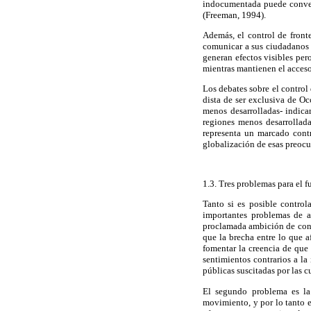
indocumentada puede conveni
(Freeman, 1994).
Además, el control de front
comunicar a sus ciudadanos q
generan efectos visibles per
mientras mantienen el acceso
Los debates sobre el control 
dista de ser exclusiva de O
menos desarrolladas- indica
regiones menos desarrollada
representa un marcado contr
globalización de esas preocu
1.3. Tres problemas para el f
Tanto si es posible control
importantes problemas de a
proclamada ambición de contr
que la brecha entre lo que a
fomentar la creencia de que 
sentimientos contrarios a la
públicas suscitadas por las c
El segundo problema es la
movimiento, y por lo tanto e