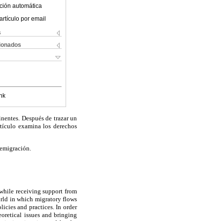
ción automática
artículo por email
s
cionados
nk
inentes. Después de trazar un
rtículo examina los derechos
 emigración.
while receiving support from
orld in which migratory flows
licies and practices. In order
eoretical issues and bringing