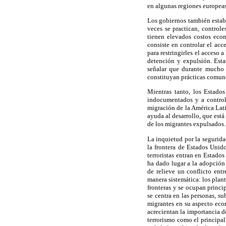
en algunas regiones europeas,
Los gobiernos también establ
veces se practican, control
tienen elevados costos econ
consiste en controlar el acc
para restringirles el acceso 
detención y expulsión. Esta
señalar que durante mucho 
constituyan prácticas comunes
Mientras tanto, los Estados
indocumentados y a control
migración de la América Lati
ayuda al desarrollo, que est
de los migrantes expulsados.
La inquietud por la segurida
la frontera de Estados Unid
terroristas entran en Estado
ha dado lugar a la adopción
de relieve un conflicto ent
manera sistemática: los plan
fronteras y se ocupan princ
se centra en las personas, su
migrantes en su aspecto eco
acrecientan la importancia d
terrorismo como el principal 