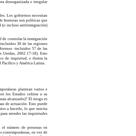
ra desorganizada e irregular
les. Los gobiernos necesitan
e fronteras son políticas que
l (o incluso antiinmigración)
ad de controlar la inmigración
incluidos 30 de las regiones
biernos -incluidos 57 de las
es Unidas, 2002:17-18). Esto
o de inquietud, e ilustra la
l Pacífico y América Latina.
emporáneas plantean varios e
en los Estados ceñirse a su
ean alcanzarlo)? El riesgo es
rmas de actuación. Esto puede
tos a hacerlo, lo que suscita
 para atender las inquietudes
a el número de personas en
cas contemporáneas, en vez de