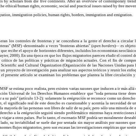
ies by scholars from die five continents. After an overview of contemporary tren
s the ethical/human rights, economic, social and practical issues raised by free move
ration, immigration policies, human rights, borders, immigration and emigration.
ieran los controles de fronteras y se concediera a la gente el derecho a circular
nteras" (MSF) -denominado a veces "fronteras abiertas" (
open borders
)
—
es objeto
que recibe el apoyo de horizontes diferentes, incluidos los economistas neoclásic
ayter, 2000). En una época en que los flujos migratorios parecen eludir el control 
crítico de las políticas y prácticas de migración actuales. Con el fin de compre
 Scientific and Cultural Organization (Organización de las Naciones Unidas para l
 proyecto de investigación para analizar sus aspectos teóricos y reunir los enfo
 el presente artículo se examinan los problemas que plantea la libre circulación 
 MSF se estima poco realista, pero existen varias razones que inducen a ir más allá 
ración Universal de los Derechos Humanos establece que "toda persona tiene derech
ar a su país" (artículo 13-2): solamente la
emigración
se reconoce como un derecho f
n,
el significado real de este derecho es cuestionable y acentúa la necesidad de u
a mayoría de las personas son libres de salir de su país; pero sólo una minoría de e
 derecho a la
emigración
seguirá siendo problemático mientras haya restricciones 
 viajar a otros países. Por lo tanto, el escenario MSF podría ser moralmente deseabl
ado, su inviabilidad se suele dar por sentada sin mayor análisis por razones que
normes flujos migratorios, pero son escasas las investigaciones empíricas que sostie