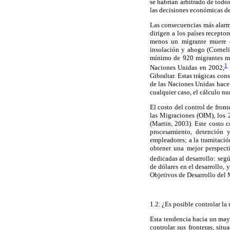
se habrían arbitrado de todo
las decisiones económicas d
Las consecuencias más alarm
dirigen a los países recepto
menos un migrante muere di
insolación y ahogo (Cornel
mínimo de 920 migrantes mur
1
Naciones Unidas en 2002,
Gibraltar. Estas trágicas c
de las Naciones Unidas hace 
cualquier caso, el cálculo n
El costo del control de fro
las Migraciones (OIM), los 
(Martin, 2003). Este costo c
procesamiento, detención 
empleadores; a la tramitació
obtener una mejor perspecti
dedicadas al desarrollo: seg
de dólares en el desarrollo,
Objetivos de Desarrollo del 
1.2. ¿Es posible controlar la
Esta tendencia hacia un mayo
controlar sus fronteras, si