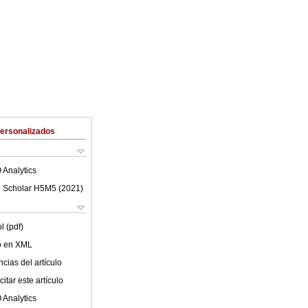
Personalizados
 Analytics
 Scholar H5M5 (
2021
)
l (pdf)
lo en XML
cias del artículo
itar este artículo
 Analytics