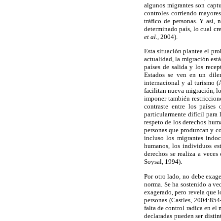
algunos migrantes son captu
controles corriendo mayores
tráfico de personas. Y así, 
determinado país, lo cual cre
et al.,
2004).
Esta situación plantea el pro
actualidad, la migración est
países de salida y los rece
Estados se ven en un dilem
internacional y al turismo 
facilitan nueva migración, lo
imponer también restriccione
contraste entre los países
particularmente difícil para
respeto de los derechos hum
personas que produzcan y con
incluso los migrantes indo
humanos, los individuos est
derechos se realiza a veces
Soysal, 1994).
Por otro lado, no debe exager
norma. Se ha sostenido a vec
exagerado, pero revela que l
personas (Castles, 2004:854
falta de control radica en el
declaradas pueden ser distin