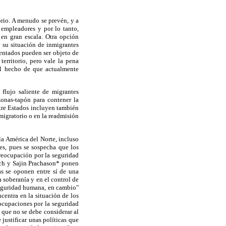
orio. A menudo se prevén, y a
 empleadores y por lo tanto,
 en gran escala. Otra opción
r su situación de inmigrantes
ntados pueden ser objeto de
erritorio, pero vale la pena
El hecho de que actualmente
 flujo saliente de migrantes
onas-tapón para contener la
ntre Estados incluyen también
migratorio o en la readmisión
la América del Norte, incluso
es, pues se sospecha que los
preocupación por la seguridad
ich y Sajin Prachason* ponen
 se oponen entre sí de una
 soberanía y en el control de
seguridad humana, en cambio"
ncentra en la situación de los
ocupaciones por la seguridad
 que no se debe considerar al
 justificar unas políticas que