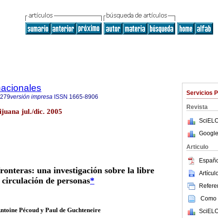
nacionales
Servicios 
0279
versión impresa
ISSN
1665-8906
Revista
ijuana jul./dic. 2005
SciELO
Google
Articulo
Españo
ronteras: una investigación sobre la libre
Artícu
circulación de personas
*
Referen
Como c
ntoine Pécoud y Рaul de Guchteneire
SciELO