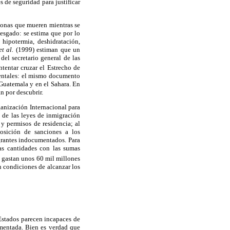
 de seguridad para justificar
sonas que mueren mientras se
iesgado: se estima que por lo
hipotermia, deshidratación,
et al.
(1999) estiman que un
el secretario general de las
tentar cruzar el Estrecho de
dentales: el mismo documento
 Guatemala y en el Sahara. En
n por descubrir.
anización Internacional para
 de las leyes de inmigración
 y permisos de residencia; al
osición de sanciones a los
igrantes indocumentados. Para
sas cantidades con las sumas
 gastan unos 60 mil millones
n condiciones de alcanzar los
 Estados parecen incapaces de
umentada. Bien es verdad que