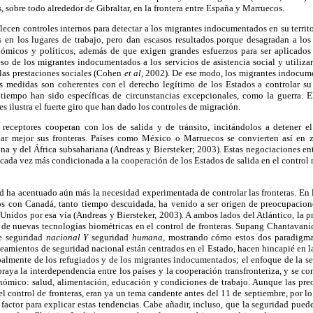
 sobre todo alrededor de Gibraltar, en la frontera entre España y Marruecos.
ecen controles internos para detectar a los migrantes indocumentados en su territ
es en los lugares de trabajo, pero dan escasos resultados porque desagradan a los
ómicos y políticos, además de que exigen grandes esfuerzos para ser aplicados
eso de los migrantes indocumentados a los servicios de asistencia social y utiliza
a las prestaciones sociales (Cohen
et al,
2002). De ese modo, los migrantes indocume
s medidas son coherentes con el derecho legítimo de los Estados a controlar su t
tiempo han sido específicas de circunstancias excepcionales, como la guerra. 
 ilustra el fuerte giro que han dado los controles de migración.
 receptores cooperan con los de salida y de tránsito, incitándolos a detener el
ar mejor sus fronteras. Países como México o Marruecos se convierten así en z
na y del África subsahariana (Andreas y Biersteker; 2003). Estas negociaciones e
á cada vez más condicionada a la cooperación de los Estados de salida en el control 
d ha acentuado aún más la necesidad experimentada de controlar las fronteras. En 
os con Canadá, tanto tiempo descuidada, ha venido a ser origen de preocupacion
s Unidos por esa vía (Andreas y Biersteker, 2003). A ambos lados del Atlántico, la 
 de nuevas tecnologías biométricas en el control de fronteras. Supang Chantavan
re seguridad
nacional Y
seguridad
humana,
mostrando cómo estos dos paradigmas
teamientos de seguridad nacional están centrados en el Estado, hacen hincapié en la
ipalmente de los refugiados y de los migrantes indocumentados; el enfoque de la 
braya la interdependencia entre los países y la cooperación transfronteriza, y se co
nómico: salud, alimentación, educación y condiciones de trabajo. Aunque las pre
el control de fronteras, eran ya un tema candente antes del 11 de septiembre, por lo
factor para explicar estas tendencias. Cabe añadir, incluso, que la seguridad puede