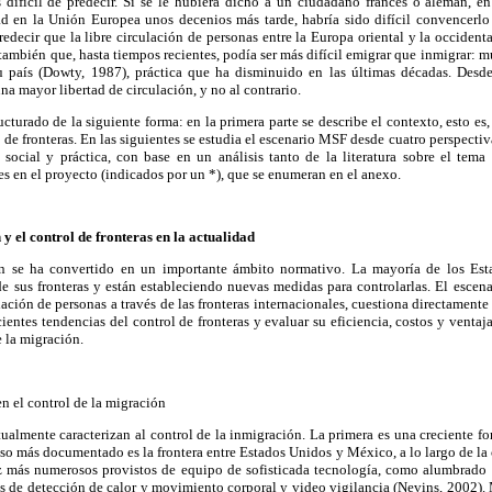
s difícil de predecir. Si se le hubiera dicho a un ciudadano francés o alemán, e
dad en la Unión Europea unos decenios más tarde, habría sido difícil convencerlo 
redecir que la libre circulación de personas entre la Europa oriental y la occident
también que, hasta tiempos recientes, podía ser más difícil emigrar que inmigrar: 
u país (Dowty, 1987), práctica que ha disminuido en las últimas décadas. Desd
a mayor libertad de circulación, y no al contrario.
ructurado de la siguiente forma: en la primera parte se describe el contexto, esto 
 de fronteras. En las siguientes se estudia el escenario MSF desde cuatro perspectiv
social y práctica, con base en un análisis tanto de la literatura sobre el tem
es en el proyecto (indicados por un *), que se enumeran en el anexo.
 y el control de fronteras en la actualidad
ón se ha convertido en un importante ámbito normativo. La mayoría de los Esta
de sus fronteras y están estableciendo nuevas medidas para controlarlas. El escen
lación de personas a través de las fronteras internacionales, cuestiona directamente
ientes tendencias del control de fronteras y evaluar su eficiencia, costos y ventajas
 la migración.
n el control de la migración
ualmente caracterizan al control de la inmigración. La primera es una creciente for
caso más documentado es la frontera entre Estados Unidos y México, a lo largo de la
z más numerosos provistos de equipo de sofisticada tecnología, como alumbrado 
s de detección de calor y movimiento corporal y video vigilancia (Nevins, 2002). 