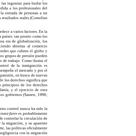
las ingenian para burlar los
dida a los profesionales del
r la entrada de personas a un
s resultados reales (Cornelius
edece a varios factores. En la
s países: tan pronto como los
na era de globalización, los
ciendo abiertas al comercio
 redes que cubren el globo y
. Los grupos de presión pueden
o de trabajo. Como ilustra el
ontrol de la inmigración es
desempeña el mercado y por el
xpansión, en busca de nuevas
de los derechos significa que
 principios de los derechos
anía, y el ejercicio de esos
los gobiernos (Sassen, 1996;
pleno control nunca ha sido la
aissez-faire
es probablemente
e controlar la circulación de
 la migración, y su aparente
te, las políticas oficialmente
 negligencia con la migración