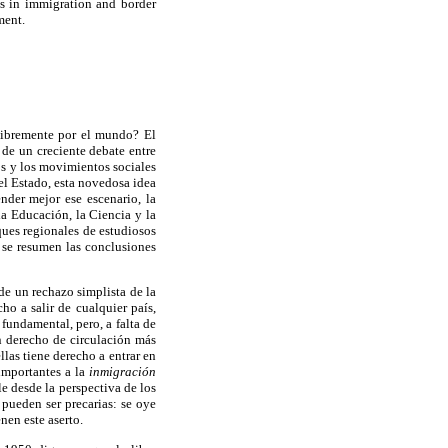
ds in immigration and border
ment.
 libremente por el mundo? El
 de un creciente debate entre
os y los movimientos sociales
del Estado, esta novedosa idea
nder mejor ese escenario, la
a Educación, la Ciencia y la
ques regionales de estudiosos
y se resumen las conclusiones
de un rechazo simplista de la
o a salir de cualquier país,
undamental, pero, a falta de
n derecho de circulación más
llas tiene derecho a entrar en
importantes a la
inmigración
e desde la perspectiva de los
 pueden ser precarias: se oye
nen este aserto.