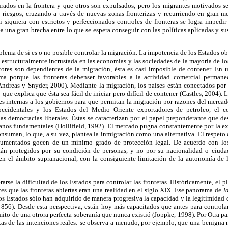
rados en la frontera y que otros son expulsados; pero los migrantes motivados se 
 riesgos, cruzando a través de nuevas zonas fronterizas y recurriendo en gran me
ni siquiera con estrictos y perfeccionados controles de fronteras se logra impedi
a una gran brecha entre lo que se espera conseguir con las políticas aplicadas y su
blema de si es o no posible controlar la migración. La impotencia de los Estados ob
á estructuralmente incrustada en las economías y las sociedades de la mayoría de lo
ptores son dependientes de la migración, ésta es casi imposible de contener. En u
a porque las fronteras debenser favorables a la actividad comercial permane
(Andreas y Snyder, 2000). Mediante la migración, los países están conectados por
 que explica que ésta sea fácil de iniciar pero difícil de contener (Castles, 2004)
s internas a los gobiernos para que permitan la migración por razones del mercad
 occidentales y los Estados del Medio Oriente exportadores de petroleo, el c
 las democracias liberales. Éstas se caracterizan por el papel preponderante que 
anos fundamentales (Hollifield, 1992). El mercado pugna constantemente por la e
suman, lo que, a su vez, plantea la inmigración como una alternativa. El respeto 
cumentados gocen de un mínimo grado de protección legal. De acuerdo con los
án protegidos por su condición de personas, y no por su nacionalidad o ciudad
 en el ámbito supranacional, con la consiguiente limitación de la autonomía de 
arse la dificultad de los Estados para controlar las fronteras. Históricamente, el 
es que las fronteras abiertas eran una realidad en el siglo XIX. Ese panorama de
l
os Estados sólo han adquirido de manera progresiva la capacidad y la legitimidad d
-856). Desde esta perspectiva, están hoy más capacitados que antes para controlar
 mito de una otrora perfecta soberanía que nunca existió (Joppke, 1998). Por Otra par
tas de las intenciones reales: se observa a menudo, por ejemplo, que una benigna