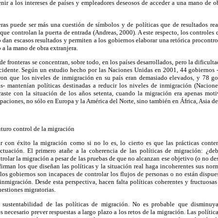
r a los intereses de países y empleadores deseosos de acceder a una mano de ob
eras puede ser más una cuestión de símbolos y de políticas que de resultados rea
ue controlan la puerta de entrada (Andreas, 2000). A este respecto, los controles d
o dan escasos resultados y permiten a los gobiernos elaborar una retórica procontro
 a la mano de obra extranjera.
de fronteras se concentran, sobre todo, en los países desarrollados, pero la dificult
ccidente. Según un estudio hecho por las Naciones Unidas en 2001, 44 gobiernos -
ron que los niveles de inmigración en su país eran demasiado elevados, y 78 go
s- mantenían políticas destinadas a reducir los niveles de inmigración (Nacion
aste con la situación de los años setenta, cuando la migración era apenas motiv
paciones, no sólo en Europa y la América del Norte, sino también en África, Asia de
uturo control de la migración
ar con éxito la migración como si no lo es, lo cierto es que las prácticas cont
ctuación. El primero atañe a la coherencia de las políticas de migración: ¿deb
olar la migración a pesar de las pruebas de que no alcanzan ese objetivo (o no des
firman los que diseñan las políticas y la situación real haga incoherentes sus no
los gobiernos son incapaces de controlar los flujos de personas o no están dispues
 inmigración. Desde esta perspectiva, hacen falta políticas coherentes y fructuosas
uestiones migratorias.
 sustentabilidad de las políticas de migración. No es probable que disminuy
s necesario prever respuestas a largo plazo a los retos de la migración. Las políti