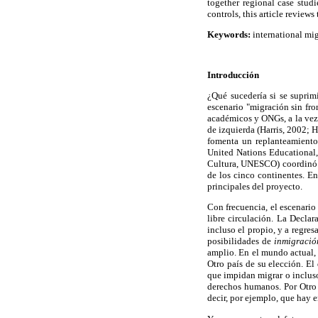
together regional case stud
controls, this article review
Keywords:
international mig
Introducción
¿Qué sucedería si se suprim
escenario "migración sin fro
académicos y ONGs, a la vez 
de izquierda (Harris, 2002; H
fomenta un replanteamiento 
United Nations Educational,
Cultura, UNESCO) coordinó un
de los cinco continentes. En
principales del proyecto.
Con frecuencia, el escenario
libre circulación. La Decla
incluso el propio, y a regres
posibilidades de
inmigració
amplio. En el mundo actual, l
Otro país de su elección. El
que impidan migrar o incluso
derechos humanos. Por Otro l
decir, por ejemplo, que hay e