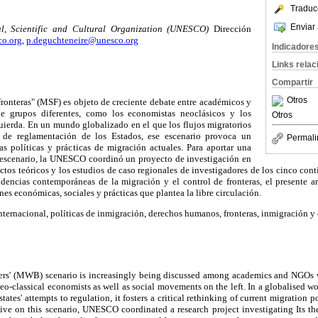
Traduc
Enviar 
l, Scientific and Cultural Organization (UNESCO)
Dirección
o.org
,
p.deguchteneire@unesco.org
Indicadore
Links rela
Compartir
Otros
fronteras" (MSF) es objeto de creciente debate entre académicos y
 grupos diferentes, como los economistas neoclásicos y los
Otros
uierda. En un mundo globalizado en el que los flujos migratorios
s de reglamentación de los Estados, ese escenario provoca un
Permali
as políticas y prácticas de migración actuales. Para aportar una
l escenario, la UNESCO coordinó un proyecto de investigación en
ectos teóricos y los estudios de caso regionales de investigadores de los cinco cont
dencias contemporáneas de la migración y el control de fronteras, el presente a
es económicas, sociales y prácticas que plantea la libre circulación.
ternacional, políticas de inmigración, derechos humanos, fronteras, inmigración y
ers' (MWB) scenario is increasingly being discussed among academics and NGOs 
neo-classical economists as well as social movements on the left. In a globalised w
tates' attempts to regulation, it fosters a critical rethinking of current migration po
ive on this scenario, UNESCO coordinated a research project investigating Its th