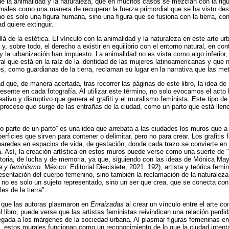
 la animalidad y la naturaleza, que en muchos casos se mezclan con la figu
ales como una manera de recuperar la fuerza primordial que se ha visto despl
o es solo una figura humana, sino una figura que se fusiona con la tierra, con
d quiere extinguir.
á de la estética. El vínculo con la animalidad y la naturaleza en este arte u
 y, sobre todo, el derecho a existir en equilibrio con el entorno natural, en co
 y la urbanización han impuesto. La animalidad no es vista como algo inferio
ral que está en la raíz de la identidad de las mujeres latinoamericanas y que
es, como guardianas de la tierra, reclaman su lugar en la narrativa que las me
 que, de manera acertada, tras recorrer las páginas de este libro, la idea de
sente en cada fotografía. Al utilizar este término, no solo evocamos el acto b
ativo y disruptivo que genera el grafiti y el muralismo feminista. Este tipo de
proceso que surge de las entrañas de la ciudad, como un parto que está lleno
o parte de un parto” es una idea que arrebata a las ciudades los muros que
ficies que sirven para contener o delimitar, pero no para crear. Los grafitis 
aredes en espacios de vida, de gestación, donde cada trazo se convierte en 
 Así, la creación artística en estos muros puede verse como una suerte de "p
toria, de lucha y de memoria, ya que, siguiendo con las ideas de Mónica Ma
da y feminismo
. México: Editorial Diecisiete, 2021. 192), artista y teórica femi
resentación del cuerpo femenino, sino también la reclamación de la naturaleza 
r no es solo un sujeto representado, sino un ser que crea, que se conecta con
es de la tierra".
n que las autoras plasmaron en
Enraizadas
al crear un vínculo entre el arte co
 libro, puede verse que las artistas feministas reivindican una relación perdida
egada a los márgenes de la sociedad urbana. Al plasmar figuras femeninas ent
s, estos murales funcionan como un reconocimiento de lo que la ciudad intenta