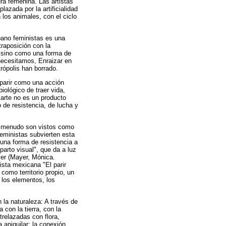
ra femenina. Las artistas
azada por la artificialidad
 los animales, con el ciclo
rbano feministas es una
ntraposición con la
r, sino como una forma de
 necesitamos, Enraizar en
trópolis han borrado.
 parir como una acción
iológico de traer vida,
 arte no es un producto
 de resistencia, de lucha y
 a menudo son vistos como
feministas subvierten esta
una forma de resistencia a
arto visual", que da a luz
yer (Mayer, Mónica.
nista mexicana "El parir
como territorio propio, un
 los elementos, los
n la naturaleza: A través de
 con la tierra, con la
relazadas con flora,
 aniquilar: la conexión