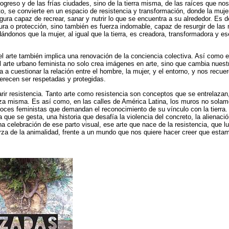
ogreso y de las frías ciudades, sino de la tierra misma, de las raíces que no
, se convierte en un espacio de resistencia y transformación, donde la mujer
igura capaz de recrear, sanar y nutrir lo que se encuentra a su alrededor. Es de
ura o protección, sino también es fuerza indomable, capaz de resurgir de la
dándonos que la mujer, al igual que la tierra, es creadora, transformadora y ese
del arte también implica una renovación de la conciencia colectiva. Así como e
el arte urbano feminista no solo crea imágenes en arte, sino que cambia nues
 a cuestionar la relación entre el hombre, la mujer, y el entorno, y nos recu
erecen ser respetadas y protegidas.
parir resistencia. Tanto arte como resistencia son conceptos que se entrelazan
za misma. Es así como, en las calles de América Latina, los muros no solame
voces feministas que demandan el reconocimiento de su vínculo con la tierra.
ia que se gesta, una historia que desafía la violencia del concreto, la alienació
na celebración de ese parto visual, ese arte que nace de la resistencia, que l
rza de la animalidad, frente a un mundo que nos quiere hacer creer que est