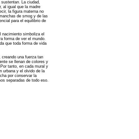
s sustentan. La ciudad,
, al igual que la madre
cir, la figura materna no
s manchas de smog y de las
ncial para el equilibrio de
l nacimiento simboliza el
tra forma de ver el mundo.
erda que toda forma de vida
, creando una fuerza tan
nte se llenan de colores y
 Por tanto, en cada mural y
n urbana y el olvido de la
ucha por conservar la
amos separadas de todo eso.