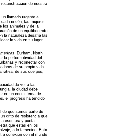
e reconstrucción de nuestra
o un llamado urgente a
 cada rincón, las mujeres
de los animales y de la
ación de un equilibrio roto
n la naturaleza desafía las
ocar la vida en su lugar
Americas
. Durham, North
r la performatividad del
 urbanas y reconectar con
adoras de su propia vida.
arrativa, de sus cuerpos,
apacidad de ver a las
ungla, la ciudad debe
ugar en un ecosistema de
s, el progreso ha tendido
ual de que somos parte de
un grito de resistencia que
la escritora y poeta
estra que estás en los
lvaje, a lo femenino. Esta
estra conexión con el mundo