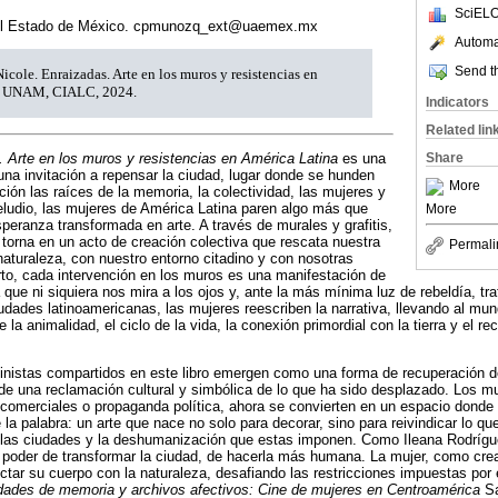
SciELO
el Estado de México. cpmunozq_ext@uaemex.mx
Automat
Send th
cole. Enraizadas. Arte en los muros y resistencias en
: UNAM, CIALC, 2024.
Indicators
Related lin
 Arte en los muros y resistencias en América Latina
es una
Share
una invitación a repensar la ciudad, lugar donde se hunden
More
ción las raíces de la memoria, la colectividad, las mujeres y
reludio, las mujeres de América Latina paren algo más que
More
speranza transformada en arte. A través de murales y grafitis,
e torna en un acto de creación colectiva que rescata nuestra
Permali
naturaleza, con nuestro entorno citadino y con nosotras
rto, cada intervención en los muros es una manifestación de
 que ni siquiera nos mira a los ojos y, ante la más mínima luz de rebeldía, t
udades latinoamericanas, las mujeres reescriben la narrativa, llevando al mu
e la animalidad, el ciclo de la vida, la conexión primordial con la tierra y el 
eministas compartidos en este libro emergen como una forma de recuperación d
a de una reclamación cultural y simbólica de lo que ha sido desplazado. Los 
omerciales o propaganda política, ahora se convierten en un espacio donde 
la palabra: un arte que nace no solo para decorar, sino para reivindicar lo qu
e las ciudades y la deshumanización que estas imponen. Como Ileana Rodrígu
el poder de transformar la ciudad, de hacerla más humana. La mujer, como cre
ctar su cuerpo con la naturaleza, desafiando las restricciones impuestas po
dades de memoria y archivos afectivos: Cine de mujeres en Centroamérica
Sa