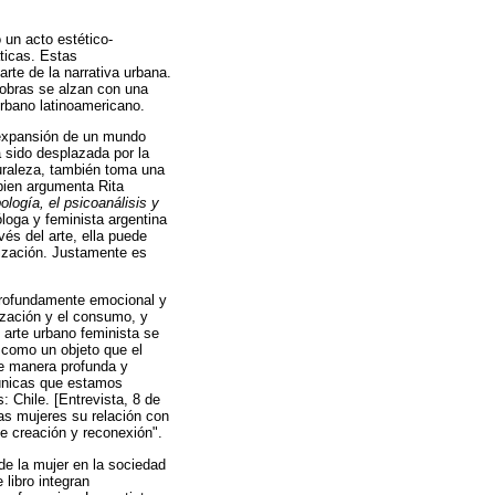
 un acto estético-
ticas. Estas
rte de la narrativa urbana.
 obras se alzan con una
urbano latinoamericano.
a expansión de un mundo
a sido desplazada por la
turaleza, también toma una
bien argumenta Rita
logía, el psicoanálisis y
loga y feminista argentina
vés del arte, ella puede
ilización. Justamente es
 profundamente emocional y
ización y el consumo, y
 arte urbano feminista se
o como un objeto que el
de manera profunda y
 únicas que estamos
: Chile. [Entrevista, 8 de
 las mujeres su relación con
de creación y reconexión".
 de la mujer en la sociedad
libro integran