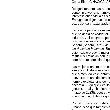
Costa Rica, CIHAC/CALAS- 
De igual manera, las autora
contemplativo, sino tambié
intervenciones visuales sir
En lugar de dejar que las 
voz colorida y texturizada
Cada obra parida por mujer
que ha decidido olvidar el
industria y el progreso, p
posición de resistencia, r
Segato (Segato, Rita.
Las 
los derechos humanos
. Bu
quien sugiere que la mujer 
restituir su relación con l
este arte- resistencia al q
Las mujeres artistas, en e
simbólico. Están desafiand
que a menudo ve el entorno
convierte en una declaraci
hombre explota, sino como 
ancestral. Algo que Cecil
genuina, total y absolutame
marzo de 2023]), poetisa y 
la naturaleza, de hacer que
Por tal motivo, los grafiti
urbana, sino que también s