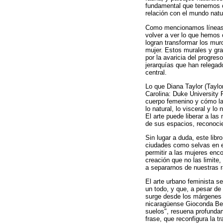
fundamental que tenemos co
relación con el mundo natu
Como mencionamos líneas at
volver a ver lo que hemos 
logran transformar los muro
mujer. Estos murales y graf
por la avaricia del progres
jerarquías que han relegad
central.
Lo que Diana Taylor (Taylo
Carolina: Duke University P
cuerpo femenino y cómo las
lo natural, lo visceral y 
El arte puede liberar a las
de sus espacios, reconocie
Sin lugar a duda, este libr
ciudades como selvas en el
permitir a las mujeres enc
creación que no las limite
a separarnos de nuestras ra
El arte urbano feminista s
un todo, y que, a pesar de
surge desde los márgenes d
nicaragüense Gioconda Bell
suelos", resuena profundam
frase, que reconfigura la 