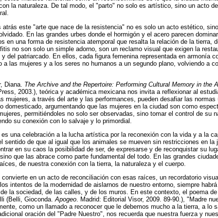
n la naturaleza. De tal modo, el "parto" no solo es artístico, sino un acto d
ral.
rás este "arte que nace de la resistencia" no es solo un acto estético, sin
olvidado. En las grandes urbes donde el hormigón y el acero parecen dominar
s en una forma de resistencia atemporal que resalta la relación de la tierra, 
itis no son solo un simple adorno, son un reclamo visual que exigen la restaur
o y del patriarcado. En ellos, cada figura femenina representada en armonía co
o a las mujeres y a los seres no humanos a un segundo plano, volviendo a col
r, Diana.
The Archive and the Repertoire: Performing Cultural Memory in the 
ress, 2003.), teórica y académica mexicana nos invita a reflexionar al estudia
 mujeres, a través del arte y las performances, pueden desafiar las normas
lo no domesticado, argumentando que las mujeres en la ciudad son como espect
 mujeres, permitiéndoles no solo ser observadas, sino tomar el control de su n
ndo su conexión con lo salvaje y lo primordial.
o es una celebración a la lucha artística por la reconexión con la vida y a la c
 sentido de que al igual que los animales se mueven sin restricciones en la j
ontrar en su caos la posibilidad de ser, de expresarse y de reconquistar su l
, sino que las abrace como parte fundamental del todo. En las grandes ciudade
íces, de nuestra conexión con la tierra, la naturaleza y el cuerpo.
e convierte en un acto de reconciliación con esas raíces, un recordatorio vis
 los intentos de la modernidad de aislarnos de nuestro entorno, siempre habrá 
e la sociedad, de las calles, y de los muros. En este contexto, el poema de 
i (Belli, Gioconda.
Apogeo
. Madrid: Editorial Visor, 2009. 89-90.), "Madre nu
ente, como un llamado a reconocer que le debemos mucho a la tierra, a lo sa
tradicional oración del "Padre Nuestro", nos recuerda que nuestra fuerza y nu