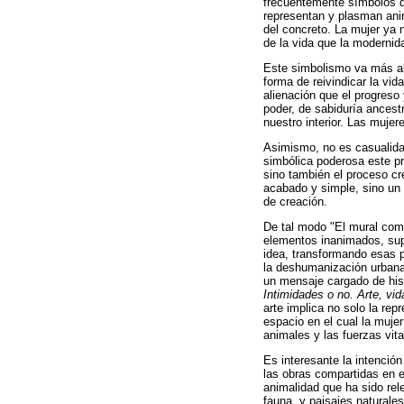
frecuentemente símbolos de
representan y plasman anim
del concreto. La mujer ya n
de la vida que la modernida
Este simbolismo va más all
forma de reivindicar la vida
alienación que el progreso
poder, de sabiduría ancest
nuestro interior. Las mujer
Asimismo, no es casualidad
simbólica poderosa este pre
sino también el proceso cre
acabado y simple, sino un 
de creación.
De tal modo "El mural com
elementos inanimados, super
idea, transformando esas p
la deshumanización urbana.
un mensaje cargado de his
Intimidades o no. Arte, vi
arte implica no solo la rep
espacio en el cual la muje
animales y las fuerzas vital
Es interesante la intenció
las obras compartidas en el
animalidad que ha sido rel
fauna, y paisajes naturale