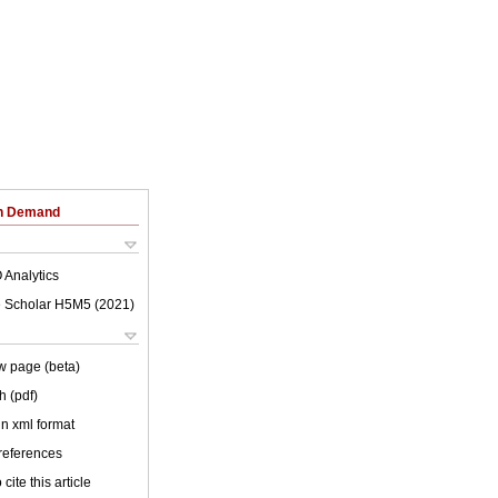
on Demand
 Analytics
 Scholar H5M5 (
2021
)
w page (beta)
h (pdf)
 in xml format
 references
cite this article