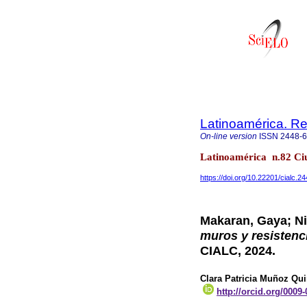
Latinoamérica. Re
On-line version
ISSN
2448-
Latinoamérica n.82 Ci
https://doi.org/10.22201/cialc.
Makaran, Gaya; Ni
muros y resistenc
CIALC, 2024.
Clara Patricia Muñoz Qui
http://orcid.org/0009