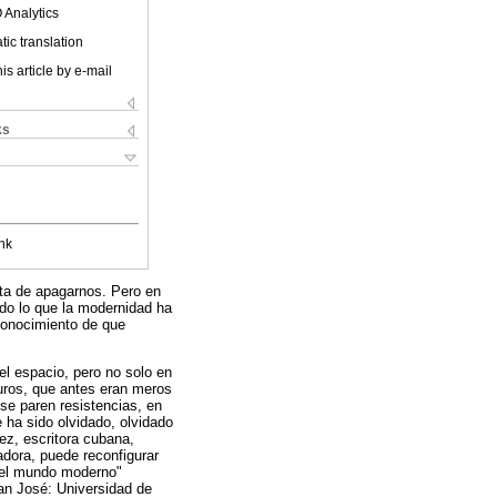
 Analytics
ic translation
is article by e-mail
ks
nk
rata de apagarnos. Pero en
ndo lo que la modernidad ha
reconocimiento de que
el espacio, pero no solo en
muros, que antes eran meros
se paren resistencias, en
e ha sido olvidado, olvidado
ez, escritora cubana,
adora, puede reconfigurar
r el mundo moderno"
n José: Universidad de