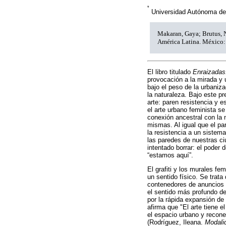
*
Universidad Autónoma d
Makaran, Gaya; Brutus, Ni
América Latina. México
El libro titulado
Enraizadas.
provocación a la mirada y 
bajo el peso de la urbaniza
la naturaleza. Bajo este p
arte: paren resistencia y e
el arte urbano feminista s
conexión ancestral con la 
mismas. Al igual que el pa
la resistencia a un sistema
las paredes de nuestras ci
intentado borrar: el poder d
“estamos aquí”.
El grafiti y los murales f
un sentido físico. Se trat
contenedores de anuncios c
el sentido más profundo de 
por la rápida expansión d
afirma que "El arte tiene 
el espacio urbano y recone
(Rodríguez, Ileana.
Modali