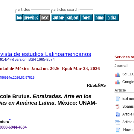
vista de estudios Latinoamericanos
Services 
6914
Print version
ISSN
1665-8574
Journal
udad de México Jan./Jun. 2026 Epub Mar 23, 2026
SciELO
24486914e.2026.82.57819
Google
RESEÑAS
Article
cole Brutus.
Enraizadas. Arte en los
text ne
ias en América Latina
. México: UNAM-
Spanis
Article
*
ntero
Article
-0008-6944-4634
How to 