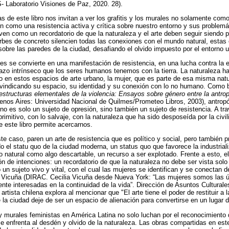
Laboratorio Visiones de Paz, 2020. 28).
s de este libro nos invitan a ver los grafitis y los murales no solamente como
n como una resistencia activa y crítica sobre nuestro entorno y sus problemá
ven como un recordatorio de que la naturaleza y el arte deben seguir siendo pa
urbes de concreto silencien todas las conexiones con el mundo natural, estas
 sobre las paredes de la ciudad, desafiando el olvido impuesto por el entorno 
es se convierte en una manifestación de resistencia, en una lucha contra l
 lazo intrínseco que los seres humanos tenemos con la tierra. La naturaleza h
ero en estos espacios de arte urbano, la mujer, que es parte de esa misma na
eivindicando su espacio, su identidad y su conexión con lo no humano. Como 
estructuras elementales de la violencia: Ensayos sobre género entre la antropo
enos Aires: Universidad Nacional de Quilmes/Prometeo Libros, 2003), antropó
no es solo un sujeto de opresión, sino también un sujeto de resistencia. A tra
o primitivo, con lo salvaje, con la naturaleza que ha sido desposeída por la civ
ue este libro permite acercarnos.
ste caso, paren un arte de resistencia que es político y social, pero también
o el statu quo de la ciudad moderna, un status quo que favorece la industrial
 natural como algo descartable, un recurso a ser explotado. Frente a esto, el
ón de intenciones: un recordatorio de que la naturaleza no debe ser vista sol
un sujeto vivo y vital, con el cual las mujeres se identifican y se conectan 
ia Vicuña (DIRAC. Cecilia Vicuña desde Nueva York: “Las mujeres somos las
nte interesadas en la continuidad de la vida”. Dirección de Asuntos Culturales
artista chilena explora al mencionar que "El arte tiene el poder de restituir a
 la ciudad deje de ser un espacio de alienación para convertirse en un lugar 
s y murales feministas en América Latina no solo luchan por el reconocimiento
e enfrenta al desdén y olvido de la naturaleza. Las obras compartidas en este 