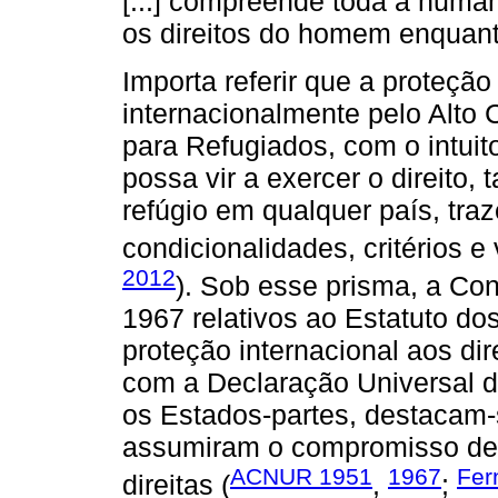
[...] compreende toda a human
os direitos do homem enquant
Importa referir que a proteção
internacionalmente pelo Alto
para Refugiados, com o intuit
possa vir a exercer o direito,
refúgio em qualquer país, tr
condicionalidades, critérios e
2012
). Sob esse prisma, a Co
1967 relativos ao Estatuto d
proteção internacional aos di
com a Declaração Universal d
os Estados-partes, destacam-s
assumiram o compromisso de g
ACNUR 1951
1967
Fer
direitas (
,
;