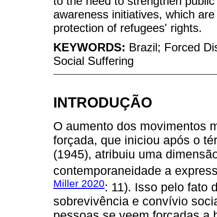
to the need to strengthen public
awareness initiatives, which are
protection of refugees' rights.
KEYWORDS:
Brazil; Forced D
Social Suffering
INTRODUÇÃO
O aumento dos movimentos mig
forçada, que iniciou após o 
(1945), atribuiu uma dimensão
contemporaneidade a expressã
Miller 2020
: 11). Isso pelo fato
sobrevivência e convívio socia
pessoas se veem forçadas a b