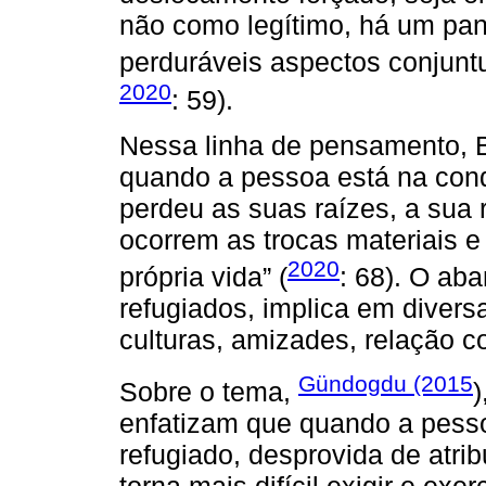
não como legítimo, há um pa
perduráveis aspectos conjuntur
2020
: 59).
Nessa linha de pensamento, Bo
quando a pessoa está na condi
perdeu as suas raízes, a sua r
ocorrem as trocas materiais e 
2020
própria vida” (
: 68). O aba
refugiados, implica em diversa
culturas, amizades, relação 
Gündogdu (2015
Sobre o tema,
)
enfatizam que quando a pess
refugiado, desprovida de atrib
torna mais difícil exigir e ex