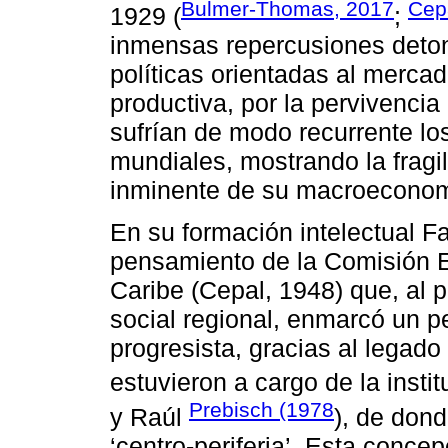
Bulmer-Thomas, 2017
Cep
1929 (
;
inmensas repercusiones detonó
políticas orientadas al mercad
productiva, por la pervivenci
sufrían de modo recurrente lo
mundiales, mostrando la fragil
inminente de su macroeconom
En su formación intelectual Fa
pensamiento de la Comisión E
Caribe (Cepal, 1948) que, al 
social regional, enmarcó un p
progresista, gracias al legado
estuvieron a cargo de la inst
Prebisch (1978
y Raúl
), de don
‘centro-periferia’. Esta conc