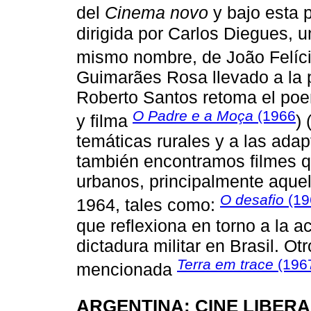
del
Cinema novo
y bajo esta 
dirigida por Carlos Diegues, u
mismo nombre, de João Felíc
Guimarães Rosa llevado a la 
Roberto Santos retoma el p
O Padre e a Moça
(1966
y filma
) 
temáticas rurales y a las adap
también encontramos filmes 
urbanos, principalmente aquell
O desafio
(19
1964, tales como:
que reflexiona en torno a la ac
dictadura militar en Brasil. Ot
Terra em trace
(196
mencionada
ARGENTINA: CINE LIBERA