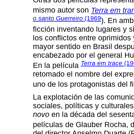
mismo autor son
Terra em tra
o santo Guerreiro
(1969
). En amba
ficción inventando lugares y
los conflictos entre oprimidos
mayor sentido en Brasil desp
encabezado por el general Hu
Terra em trace
(19
En la película
retomado el nombre del expres
uno de los protagonistas del f
La explotación de las comunid
sociales, políticas y cultural
novo
en la década del sesenta,
películas de Glauber Rocha, 
del director Anselmo Duarte (