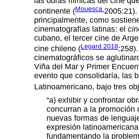
las obras fílmicas del cine qu
Mouesca
continente (
2005:21).
principalmente, como sostiene
cinematografías latinas: el
ci
cubano, el tercer cine de Argen
Legard 2018
cine chileno (
:258)
cinematográficos se aglutinar
Viña del Mar y Primer Encuen
evento que consolidaría, las 
Latinoamericano, bajo tres obj
“a) exhibir y confrontar o
concurran a la promoción d
nuevas formas de lenguaje
expresión latinoamericana 
fundamentando la problemá