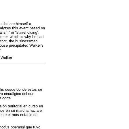
 declare himself a
analyzes this event based on
lism” or “slaveholding”,
ormer, which is why he had
triot, the businessman
House precipitated Walker's
r.
m Walker
lis desde donde éstos se
ro neurálgico del que
 corte.
ón territorial en curso en
onos en su marcha hacia el
mente el más notable de
modus operandi
que tuvo