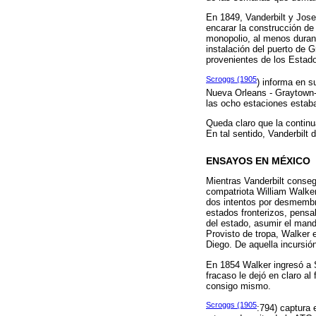
En 1849, Vanderbilt y Jose
encarar la construcción de
monopolio, al menos durante
instalación del puerto de G
provenientes de los Estado
Scroggs (1905
) informa en s
Nueva Orleans - Graytown- 
las ocho estaciones estab
Queda claro que la continu
En tal sentido, Vanderbilt
ENSAYOS EN MÉXICO
Mientras Vanderbilt conseg
compatriota William Walker
dos intentos por desmembra
estados fronterizos, pensa
del estado, asumir el mando
Provisto de tropa, Walker 
Diego. De aquella incursió
En 1854 Walker ingresó a 
fracaso le dejó en claro al
consigo mismo.
Scroggs (1905
:794) captura 