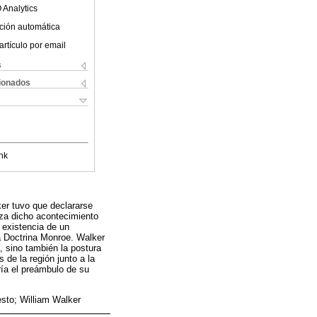
 Analytics
ción automática
artículo por email
s
cionados
nk
er tuvo que declararse
liza dicho acontecimiento
 existencia de un
la Doctrina Monroe. Walker
, sino también la postura
 de la región junto a la
ría el preámbulo de su
esto; William Walker