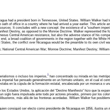
gua had a president born in Tennessee, United States. William Walker had to
he oath of office in a country where he had arrived a year earlier. This article 
sources. It concludes with a new concept: the existence of a “southern imperia
Manifest Destiny, as opposed to the Monroe Doctrine. Walker represented the f
aneous Central American resistance, but also the adverse stance of his compa
e end, a broad coalition of governments in the region together with the White 
d States, the conflict over Nicaragua would be the preamble to its own civil wa
m; National Central American War; Monroe Doctrine; Manifest Destiny; Willia
1
erialismos o incluso los imperios,
han concentrado su mirada en las metrópo
imperial fue pensado generalmente en un formato unitario, en el cual el cent
staba en la cúpula de la formación estatal, encabezada por un monarca o una
los Estados Unidos, la aplicación del “Destino Manifiesto” hizo que la expansi
 un siglo fuera impulsada ante todo por actores privados, primero por los col
s filibusteros, más allá de las fronteras acordadas. William Walker fue posible
 quien consiguió ser electo como presidente de Nicaragua en 1856, ilustra un