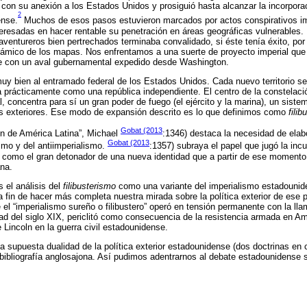
con su anexión a los Estados Unidos y prosiguió hasta alcanzar la incorpora
2
ense.
Muchos de esos pasos estuvieron marcados por actos conspirativos i
teresadas en hacer rentable su penetración en áreas geográficas vulnerables. 
ventureros bien pertrechados terminaba convalidado, si éste tenía éxito, por
námico de los mapas. Nos enfrentamos a una suerte de proyecto imperial que 
ye con un aval gubernamental expedido desde Washington.
 bien al entramado federal de los Estados Unidos. Cada nuevo territorio s
 prácticamente como una república independiente. El centro de la constelaci
, concentra para sí un gran poder de fuego (el ejército y la marina), un siste
es exteriores. Ese modo de expansión descrito es lo que definimos como
fili
Gobat (2013
ón de América Latina”, Michael
:1346) destaca la necesidad de elabo
Gobat (2013
ismo y del antiimperialismo.
:1357) subraya el papel que jugó la incu
como el gran detonador de una nueva identidad que a partir de ese momento
na.
 el análisis del
filibusterismo
como una variante del imperialismo estadounid
a fin de hacer más completa nuestra mirada sobre la política exterior de es
e el “imperialismo sureño o filibustero” operó en tensión permanente con la l
ad del siglo XIX, periclitó como consecuencia de la resistencia armada en Am
e Lincoln en la guerra civil estadounidense.
a supuesta dualidad de la política exterior estadounidense (dos doctrinas en
bibliografía anglosajona. Así pudimos adentrarnos al debate estadounidense 