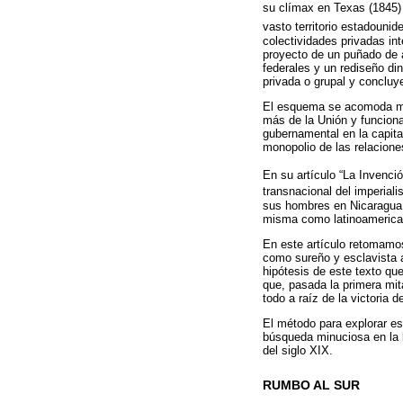
su clímax en Texas (1845) 
vasto territorio estadounid
colectividades privadas in
proyecto de un puñado de a
federales y un rediseño di
privada o grupal y conclu
El esquema se acomoda muy
más de la Unión y funciona
gubernamental en la capital
monopolio de las relacion
En su artículo “La Invenci
transnacional del imperial
sus hombres en Nicaragua 
misma como latinoamerica
En este artículo retomamos
como sureño y esclavista 
hipótesis de este texto qu
que, pasada la primera mit
todo a raíz de la victoria d
El método para explorar es
búsqueda minuciosa en la 
del siglo XIX.
RUMBO AL SUR