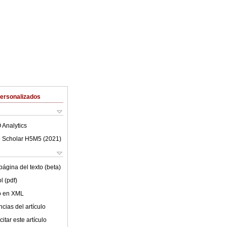
Personalizados
 Analytics
 Scholar H5M5 (
2021
)
ágina del texto (beta)
l (pdf)
lo en XML
cias del artículo
itar este artículo