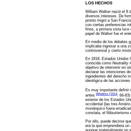
LOS HECHOS
William Walker nació el 8
diversos intereses. De for
pronto migró a San Francis
con ciertas preferencias in
finos, a primera vista luce
papel de Walker fue el ené
En medio de los debates geo
implicaba ingresar a una zo
controversial y cierto mist
En 1818, Estados Unidos ha
conocida como
Neutrality 
objetivo de intervenir en 
declarar las intenciones d
ingredientes del derecho in
ideológica de las acciones 
Es muy importante definir 
Wheless (1914
antes
: 66-83)
exterior de los Estados Un
occidental (las tres Améri
monárquico fuera erradicad
constata, el filibusterism
Por ello, puede decirse que
era la que emprendiera un 
aunque materialmente no s