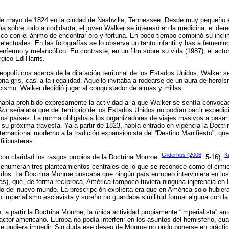
 de mayo de 1824 en la ciudad de Nashville, Tennessee. Desde muy pequeño e
ma sobre todo autodidacta, el joven Walker se interesó en la medicina, el der
co con el ánimo de encontrar oro y fortuna. En poco tiempo combinó su inclin
telectuales. En las fotografías se lo observa un tanto infantil y hasta femeni
 enfermo y melancólico. En contraste, en un film sobre su vida (1987), el actor 
rgico Ed Harris.
políticos acerca de la dilatación territorial de los Estados Unidos, Walker se 
na gris, casi a la ilegalidad. Aquello invitaba a rodearse de un aura de heroís
icismo. Walker decidió jugar al conquistador de almas y millas.
bía prohibido expresamente la actividad a la que Walker se sentía convocado,
Act
señalaba que del territorio de los Estados Unidos no podían partir expedi
otros países. La norma obligaba a los organizadores de viajes masivos a pasar
e su próxima travesía. Ya a partir de 1823, había entrado en vigencia la Doct
ternacional moderno a la tradición expansionista del “Destino Manifiesto”, que 
filibusteras.
Gilderhus (2006
K
con claridad los rasgos propios de la Doctrina Monroe.
: 5-16),
 enumeran tres planteamientos centrales de lo que se reconoce como el cimient
idos. La Doctrina Monroe buscaba que ningún país europeo interviniera en los
cas), que, de forma recíproca, América tampoco tuviera ninguna injerencia en
o del nuevo mundo. La prescripción explícita era que en América solo hubier
o o imperialismo esclavista y sureño no guardaba similitud formal alguna con l
, a partir la Doctrina Monroe, la única actividad propiamente “imperialista” 
actor americano. Europa no podía interferir en los asuntos del hemisferio, c
e pudiera impedir. Sin duda ese deseo de Monroe no pudo ponerse en práctic