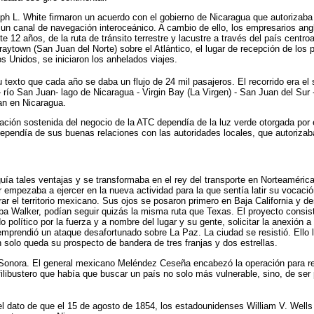
ph L. White firmaron un acuerdo con el gobierno de Nicaragua que autorizaba
 un canal de navegación interoceánico. A cambio de ello, los empresarios ang
 12 años, de la ruta de tránsito terrestre y lacustre a través del país centr
raytown (San Juan del Norte) sobre el Atlántico, el lugar de recepción de los
s Unidos, se iniciaron los anhelados viajes.
u texto que cada año se daba un flujo de 24 mil pasajeros. El recorrido era el
río San Juan- lago de Nicaragua - Virgin Bay (La Virgen) - San Juan del Sur
an en Nicaragua.
ación sostenida del negocio de la ATC dependía de la luz verde otorgada por 
 dependía de sus buenas relaciones con las autoridades locales, que autorizab
uía tales ventajas y se transformaba en el rey del transporte en Norteaméric
 empezaba a ejercer en la nueva actividad para la que sentía latir su vocación
r el territorio mexicano. Sus ojos se posaron primero en Baja California y 
ba Walker, podían seguir quizás la misma ruta que Texas. El proyecto consistí
 político por la fuerza y a nombre del lugar y su gente, solicitar la anexión 
emprendió un ataque desafortunado sobre La Paz. La ciudad se resistió. Ello l
n solo queda su prospecto de bandera de tres franjas y dos estrellas.
Sonora. El general mexicano Meléndez Ceseña encabezó la operación para rep
 filibustero que había que buscar un país no solo más vulnerable, sino, de ser
el dato de que el 15 de agosto de 1854, los estadounidenses William V. Well