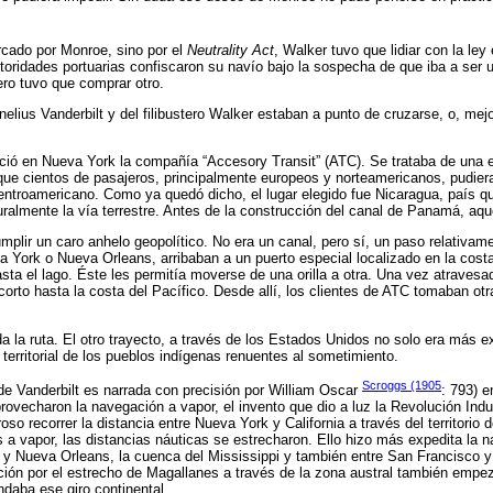
rcado por Monroe, sino por el
Neutrality Act
, Walker tuvo que lidiar con la le
toridades portuarias confiscaron su navío bajo la sospecha de que iba a ser 
tero tuvo que comprar otro.
elius Vanderbilt y del filibustero Walker estaban a punto de cruzarse, o, mej
eció en Nueva York la compañía “Accesory Transit” (ATC). Se trataba de una
 que cientos de pasajeros, principalmente europeos y norteamericanos, pudie
 centroamericano. Como ya quedó dicho, el lugar elegido fue Nicaragua, país qu
almente la vía terrestre. Antes de la construcción del canal de Panamá, aque
mplir un caro anhelo geopolítico. No era un canal, pero sí, un paso relativam
York o Nueva Orleans, arribaban a un puerto especial localizado en la costa
asta el lago. Éste les permitía moverse de una orilla a otra. Una vez atravesa
orto hasta la costa del Pacífico. Desde allí, los clientes de ATC tomaban otr
da la ruta. El otro trayecto, a través de los Estados Unidos no solo era más e
a territorial de los pueblos indígenas renuentes al sometimiento.
Scroggs (1905
e Vanderbilt es narrada con precisión por William Oscar
: 793) e
ovecharon la navegación a vapor, el invento que dio a luz la Revolución Indus
so recorrer la distancia entre Nueva York y California a través del territorio
s a vapor, las distancias náuticas se estrecharon. Ello hizo más expedita la n
y Nueva Orleans, la cuenca del Mississippi y también entre San Francisco y 
ción por el estrecho de Magallanes a través de la zona austral también empez
aba ese giro continental.