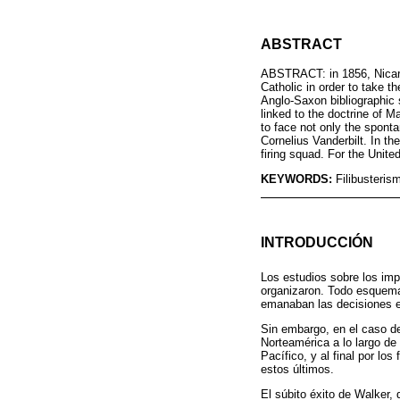
ABSTRACT
ABSTRACT: in 1856, Nicara
Catholic in order to take t
Anglo-Saxon bibliographic 
linked to the doctrine of 
to face not only the spont
Cornelius Vanderbilt. In th
firing squad. For the Unite
KEYWORDS:
Filibusteris
INTRODUCCIÓN
Los estudios sobre los imp
organizaron. Todo esquema 
emanaban las decisiones e
Sin embargo, en el caso de 
Norteamérica a lo largo de
Pacífico, y al final por lo
estos últimos.
El súbito éxito de Walker,