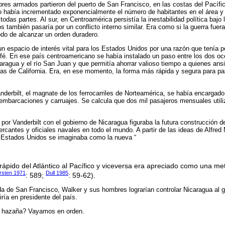
es armados partieron del puerto de San Francisco, en las costas del Pacífic
ro había incrementado exponencialmente el número de habitantes en el área y
todas partes. Al sur, en Centroamérica persistía la inestabilidad política bajo 
s también pasaría por un conflicto interno similar. Era como si la guerra fuer
do de alcanzar un orden duradero.
n espacio de interés vital para los Estados Unidos por una razón que tenía p
fé. En ese país centroamericano se había instalado un paso entre los dos oc
caragua y el río San Juan y que permitía ahorrar valioso tiempo a quienes ansi
as de California. Era, en ese momento, la forma más rápida y segura para pas
nderbilt, el magnate de los ferrocarriles de Norteamérica, se había encargado
embarcaciones y carruajes. Se calcula que dos mil pasajeros mensuales utili
por Vanderbilt con el gobierno de Nicaragua figuraba la futura construcción de
cantes y oficiales navales en todo el mundo. A partir de las ideas de Alfre
 Estados Unidos se imaginaba como la nueva “
 rápido del Atlántico al Pacífico y viceversa era apreciado como una met
rsten 1971
Dull 1985
: 589;
: 59-62).
a de San Francisco, Walker y sus hombres lograrían controlar Nicaragua al g
ría en presidente del país.
 hazaña? Vayamos en orden.