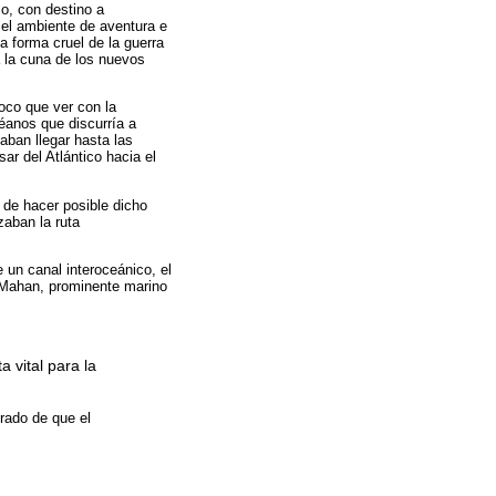
o, con destino a
 el ambiente de aventura e
la forma cruel de la guerra
a la cuna de los nuevos
oco que ver con la
éanos que discurría a
aban llegar hasta las
ar del Atlántico hacia el
 de hacer posible dicho
zaban la ruta
 un canal interoceánico, el
d Mahan, prominente marino
a vital para la
rado de que el