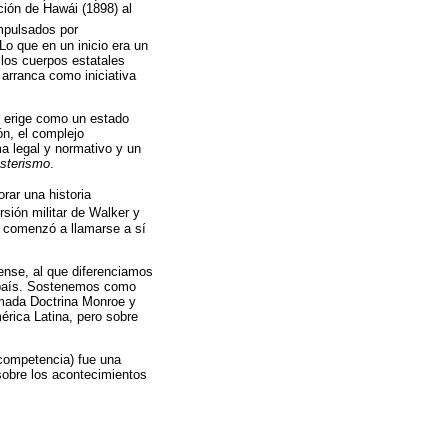
ción de Hawái (1898) al
mpulsados por
Lo que en un inicio era un
 los cuerpos estatales
arranca como iniciativa
e erige como un estado
ón, el complejo
ma legal y normativo y un
busterismo
.
rar una historia
rsión militar de Walker y
 comenzó a llamarse a sí
ense, al que diferenciamos
e país. Sostenemos como
lamada Doctrina Monroe y
érica Latina, pero sobre
 competencia) fue una
sobre los acontecimientos