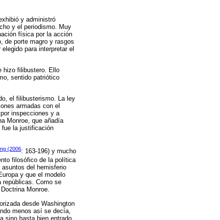
xhibió y administró
echo y el periodismo. Muy
ación física por la acción
no, de porte magro y rasgos
elegido para interpretar el
hizo filibustero. Ello
mo, sentido patriótico
 el filibusterismo. La ley
ciones armadas con el
 por inspecciones y a
rina Monroe, que añadía
fue la justificación
ing (2006
: 163-196) y mucho
o filosófico de la política
 asuntos del hemisferio
 Europa y que el modelo
a repúblicas. Como se
a Doctrina Monroe.
autorizada desde Washington
uando menos así se decía,
a sino hasta bien entrado