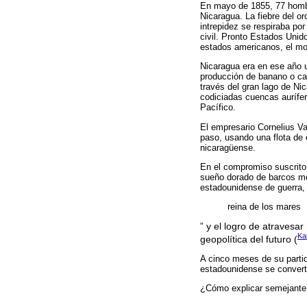
En mayo de 1855, 77 hombr
Nicaragua. La fiebre del o
intrepidez se respiraba por 
civil. Pronto Estados Unido
estados americanos, el mo
Nicaragua era en ese año u
producción de banano o ca
través del gran lago de Ni
codiciadas cuencas aurífer
Pacífico.
El empresario Cornelius Va
paso, usando una flota de 
nicaragüense.
En el compromiso suscrito 
sueño dorado de barcos mer
estadounidense de guerra,
reina de los mares
” y el logro de atravesar
Ka
geopolítica del futuro (
A cinco meses de su partid
estadounidense se converti
¿Cómo explicar semejante