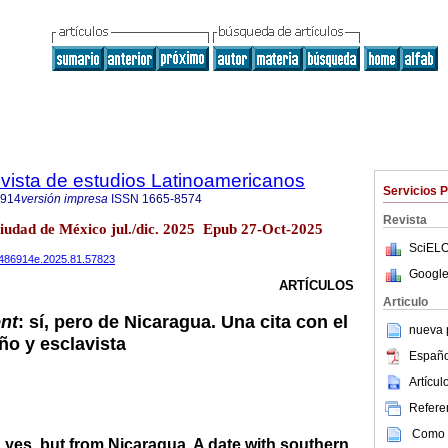
vista de estudios Latinoamericanos
Servicios 
6914
versión impresa
ISSN
1665-8574
Revista
udad de México jul./dic. 2025 Epub 27-Oct-2025
SciELO
24486914e.2025.81.57823
Google
ARTÍCULOS
Articulo
ent
: sí, pero de Nicaragua. Una cita con el
nueva p
ño y esclavista
Españo
Artícu
Referen
Como c
: yes, but from Nicaragua. A date with southern