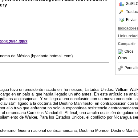
SciELO
ery
Traduc
Enviar 
Indicadore
Links rela
-0003-2594-3953
Compartir
Otros
ónoma de México (hparlante hotmail.com).
Otros
Permali
ua tuvo un presidente nacido en Tennessee, Estados Unidos. William Walk
l cargo en un país al que había llegado un año antes. En este artículo se ana
gráficas anglosajonas. Y se llega a una conclusión con un nuevo concepto: la
clavista”, ligado a la doctrina del Destino Manifiesto, en contraposición con 
 por ello tuvo que enfrentar no solo la espontánea resistencia centroamericana
el empresario Cornelius Vanderbilt. Al final, una amplia coalición de gobiernos
usilamiento de Walker. Para los Estados Unidos, el conflicto por Nicaragua se
usterismo; Guerra nacional centroamericana; Doctrina Monroe; Destino Manifi