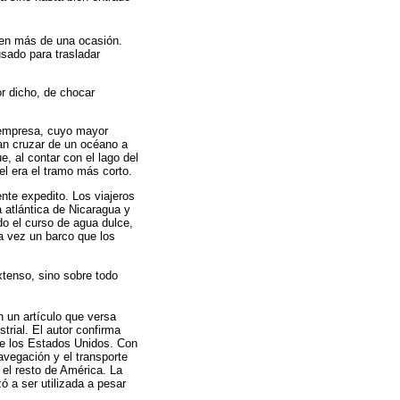
y en más de una ocasión.
usado para trasladar
or dicho, de chocar
 empresa, cuyo mayor
ran cruzar de un océano a
e, al contar con el lago del
l era el tramo más corto.
ente expedito. Los viajeros
 atlántica de Nicaragua y
do el curso de agua dulce,
a vez un barco que los
xtenso, sino sobre todo
n un artículo que versa
trial. El autor confirma
 de los Estados Unidos. Con
avegación y el transporte
el resto de América. La
ó a ser utilizada a pesar