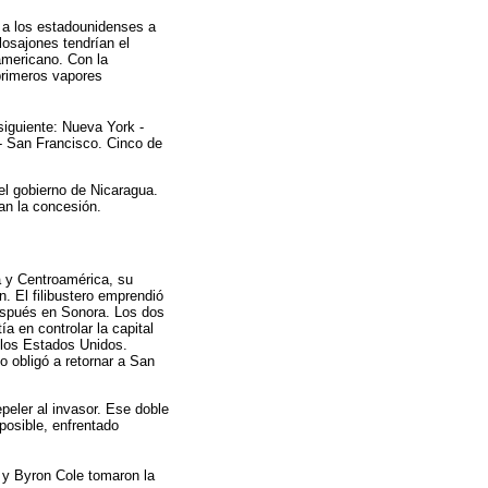
 a los estadounidenses a
losajones tendrían el
oamericano. Con la
 primeros vapores
 siguiente: Nueva York -
 - San Francisco. Cinco de
el gobierno de Nicaragua.
an la concesión.
a y Centroamérica, su
. El filibustero emprendió
después en Sonora. Los dos
a en controlar la capital
a los Estados Unidos.
o obligó a retornar a San
eler al invasor. Ese doble
 posible, enfrentado
s y Byron Cole tomaron la