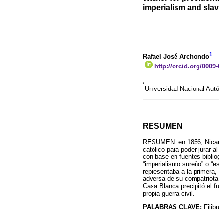
imperialism and slav
1
Rafael José Archondo
http://orcid.org/0009
*
Universidad Nacional Aut
RESUMEN
RESUMEN: en 1856, Nicarag
católico para poder jurar a
con base en fuentes biblio
“imperialismo sureño” o “es
representaba a la primera,
adversa de su compatriota, 
Casa Blanca precipitó el f
propia guerra civil.
PALABRAS CLAVE:
Filib