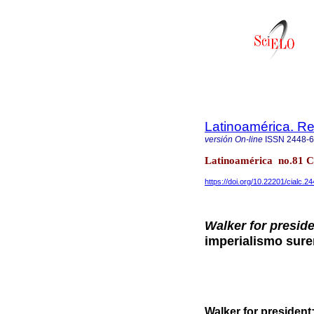
Latinoamérica. Re
versión On-line
ISSN
2448-
Latinoamérica no.81 Ci
https://doi.org/10.22201/cialc.
Walker for presid
imperialismo sure
Walker for president