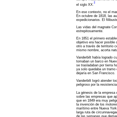
3
el siglo XX.
En ese contexto, no el ma
En octubre de 1818, las au
expedicionarios. El filibus
Las vidas del magnate Corn
estrepitosamente.
En 1851 el primero establ
objetivo era hacer posible
otro a través de territorio
mismo nombre, acorta natur
Vanderbilt había logrado cu
tomaban un barco en Nueva 
se trasladaban por tierra h
ya solo quedaba un tramo c
dejaría en San Francisco.
Vanderbilt logró atender to
peligroso por la resistenci
La génesis de la empresa d
sobre las empresas que apr
que en 1849 era muy peligro
la invención de los motore
marítimo entre Nueva York 
larga ruta de circunnavega
de las semanas que demand