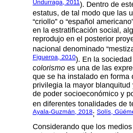
Undurraga, 2011
). Dentro de est
estatus, de tal modo que las 
“criollo” o “español american
en la estratificación social, 
reprodujo en el posterior proy
nacional denominado “mestiza
Figueroa, 2010
). En la socieda
colorismo
es una de las expre
que se ha instalado en forma
privilegia la mayor blanquitud
de poder socioeconómico y pol
en diferentes tonalidades de t
Ayala-Guzmán, 2018
Solís, Güém
;
Considerando que los medios