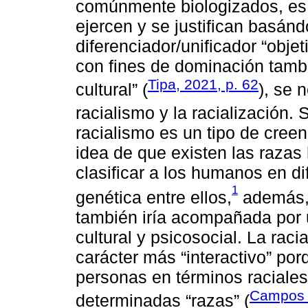
comúnmente biologizados, es 
ejercen y se justifican basán
diferenciador/unificador “obje
con fines de dominación tambi
Tipa, 2021, p. 62
cultural” (
), se 
racialismo y la racialización.
racialismo es un tipo de cree
idea de que existen las raza
clasificar a los humanos en d
1
genética entre ellos,
además, 
también iría acompañada por 
cultural y psicosocial. La raci
carácter más “interactivo” por
personas en términos raciales
Campos 
determinadas “razas” (