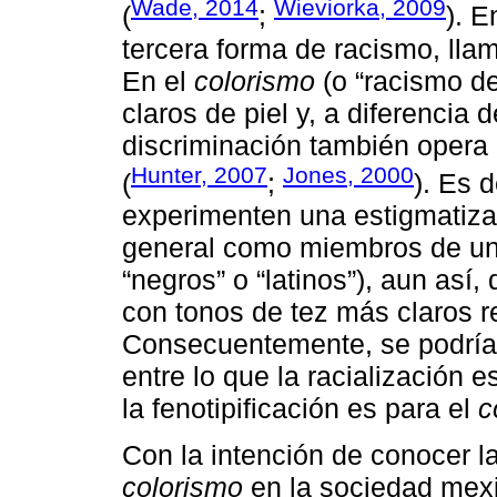
Wade, 2014
Wieviorka, 2009
(
;
). E
tercera forma de racismo, lla
En el
colorismo
(o “racismo del
claros de piel y, a diferencia 
discriminación también opera 
Hunter, 2007
Jones, 2000
(
;
). Es 
experimenten una estigmatizac
general como miembros de un 
“negros” o “latinos”), aun así
con tonos de tez más claros re
Consecuentemente, se podría 
entre lo que la racialización e
la fenotipificación es para el
c
Con la intención de conocer l
colorismo
en la sociedad mexi