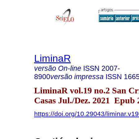
LiminaR
versão On-line
ISSN
2007-
8900
versão impressa
ISSN
166
LiminaR vol.19 no.2 San Cri
Casas Jul./Dez. 2021 Epub 
https://doi.org/10.29043/liminar.v1