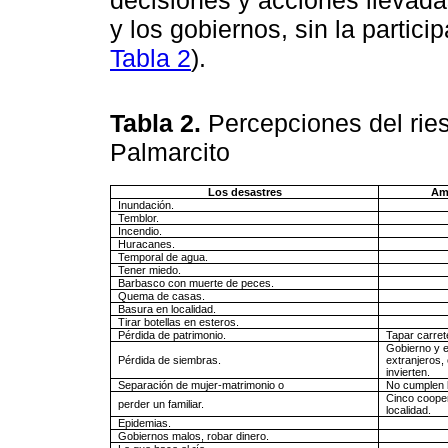
y los gobiernos, sin la partic
Tabla 2
).
Tabla 2.
Percepciones del ries
Palmarcito
Los desastres
Am
Inundación.
Temblor.
Incendio.
Huracanes.
Temporal de agua.
Tener miedo.
Barbasco con muerte de peces.
Quema de casas.
Basura en localidad.
Tirar botellas en esteros.
Pérdida de patrimonio.
Tapar carret
Gobierno y 
Pérdida de siembras.
extranjeros,
invierten.
Separación de mujer-matrimonio o
No cumplen l
Cinco cooper
perder un familiar.
localidad.
Epidemias.
Gobiernos malos, robar dinero.