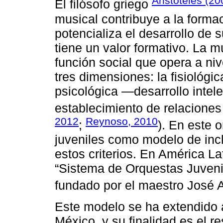
Aristóteles (20
El filósofo griego
musical contribuye a la formac
potencializa el desarrollo de 
tiene un valor formativo. La 
función social que opera a niv
tres dimensiones: la fisiológ
psicológica —desarrollo intel
establecimiento de relaciones
2012
Reynoso, 2010
;
). En este 
juveniles como modelo de incl
estos criterios. En América L
“Sistema de Orquestas Juvenil
fundado por el maestro José 
Este modelo se ha extendido 
México, y su finalidad es el re