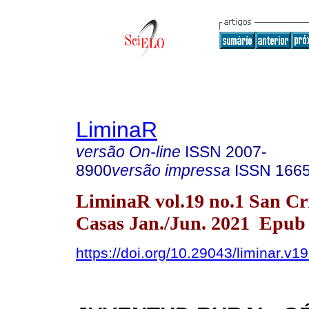
LiminaR
versão On-line
ISSN
2007-
8900
versão impressa
ISSN
166
LiminaR vol.19 no.1 San Cri
Casas Jan./Jun. 2021 Epub
https://doi.org/10.29043/liminar.v1