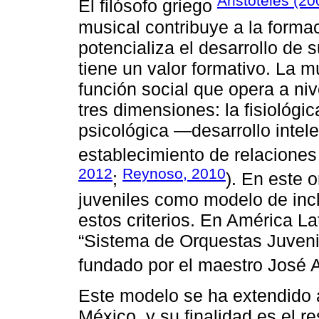
Aristóteles (20
El filósofo griego
musical contribuye a la formac
potencializa el desarrollo de 
tiene un valor formativo. La 
función social que opera a niv
tres dimensiones: la fisiológ
psicológica —desarrollo intel
establecimiento de relaciones
2012
Reynoso, 2010
;
). En este 
juveniles como modelo de incl
estos criterios. En América L
“Sistema de Orquestas Juvenil
fundado por el maestro José 
Este modelo se ha extendido 
México, y su finalidad es el re