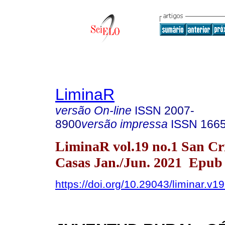
LiminaR
versão On-line
ISSN
2007-
8900
versão impressa
ISSN
166
LiminaR vol.19 no.1 San Cri
Casas Jan./Jun. 2021 Epub
https://doi.org/10.29043/liminar.v1