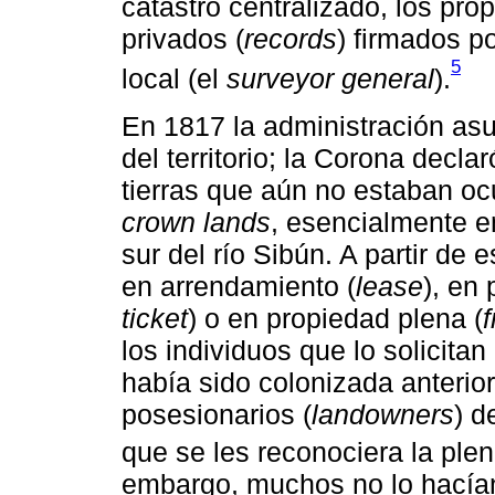
catastro centralizado, los pr
privados (
records
) firmados p
5
local (el
surveyor general
).
En 1817 la administración asu
del territorio; la Corona decl
tierras que aún no estaban oc
crown lands
, esencialmente en 
sur del río Sibún. A partir de 
en arrendamiento (
lease
), en
ticket
) o en propiedad plena (
los individuos que lo solicitan 
había sido colonizada anterior
posesionarios (
landowners
) d
que se les reconociera la ple
embargo, muchos no lo hacían 