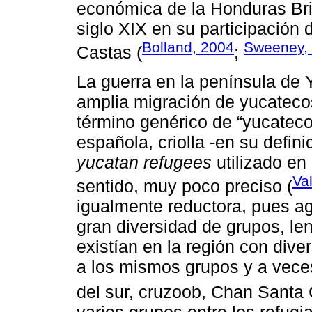
económica de la Honduras Britá
siglo XIX en su participación d
Bolland, 2004
Sweeney,
Castas (
;
La guerra en la península de
amplia migración de yucatecos
término genérico de “yucateco
española, criolla -en su defin
yucatan refugees
utilizado en
Va
sentido, muy poco preciso (
igualmente reductora, pues a
gran diversidad de grupos, le
existían en la región con div
a los mismos grupos y a veces
del sur, cruzoob, Chan Santa C