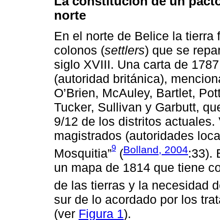
La constitución de un pact
norte
En el norte de Belice la tierr
colonos (
settlers
) que se repar
siglo XVIII. Una carta de 178
(autoridad británica), mencio
O’Brien, McAuley, Bartlet, Po
Tucker, Sullivan y Garbutt, qu
9/12 de los distritos actuales.
magistrados (autoridades loca
9
Bolland, 2004
Mosquitia”
(
:33).
un mapa de 1814 que tiene co
de las tierras y la necesidad 
sur de lo acordado por los tr
(ver
Figura 1
).