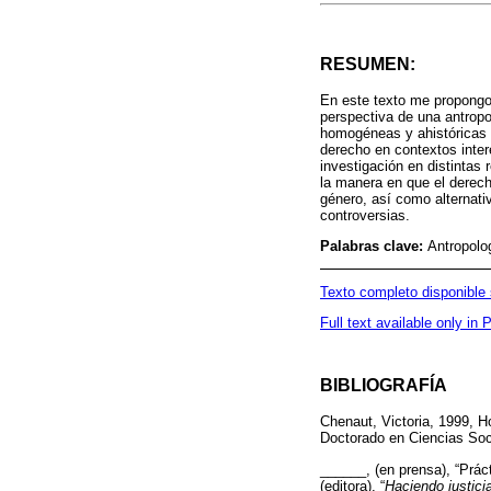
RESUMEN:
En este texto me propongo a
perspectiva de una antropol
homogéneas y ahistóricas d
derecho en contextos inter
investigación en distintas
la manera en que el derech
género, así como alternati
controversias.
Palabras clave:
Antropolog
Texto completo disponible
Full text available only in
BIBLIOGRAFÍA
Chenaut, Victoria, 1999, Ho
Doctorado en Ciencias Soc
______, (en prensa), “Práct
(editora), “
Haciendo justici