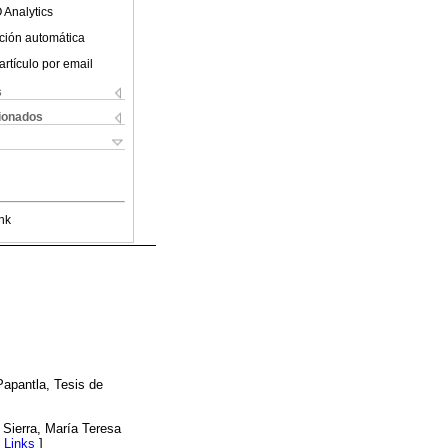
 Analytics
ción automática
artículo por email
s
cionados
nk
Papantla, Tesis de
n Sierra, María Teresa
[
Links
]