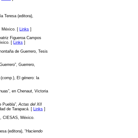
a Teresa (editora),
, México. [
Links
]
eatriz Figueroa Campos
xico. [
Links
]
 montaña de Guerrero, Tesis
Guerrero”, Guerrero,
(comp.), El género: la
ahuas”, en Chenaut, Victoria
e Puebla”,
Actas del XII
idad de Tarapacá. [
Links
]
,
CIESAS, México.
esa (editora), “
Haciendo