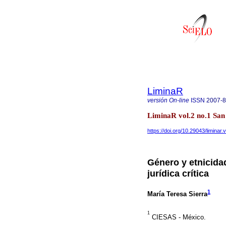
LiminaR
versión On-line
ISSN
2007-
LiminaR vol.2 no.1 San 
https://doi.org/10.29043/liminar.
Género y etnicida
jurídica crítica
1
María Teresa Sierra
1
CIESAS - México.