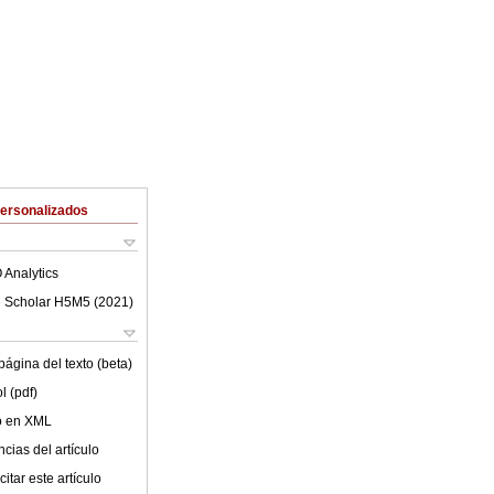
Personalizados
 Analytics
 Scholar H5M5 (
2021
)
ágina del texto (beta)
l (pdf)
lo en XML
cias del artículo
itar este artículo