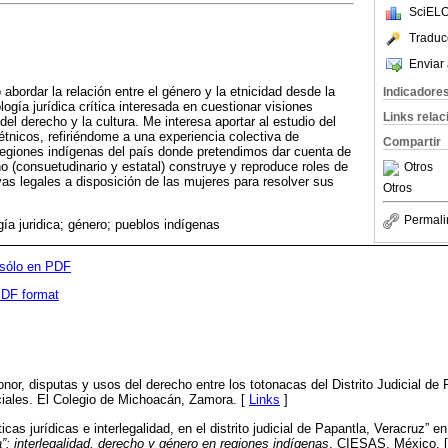
SciELO
Traduc
Enviar 
bordar la relación entre el género y la etnicidad desde la
Indicadore
ogía jurídica crítica interesada en cuestionar visiones
Links rela
el derecho y la cultura. Me interesa aportar al estudio del
étnicos, refiriéndome a una experiencia colectiva de
Compartir
 regiones indígenas del país donde pretendimos dar cuenta de
o (consuetudinario y estatal) construye y reproduce roles de
Otros
vas legales a disposición de las mujeres para resolver sus
Otros
Permali
ía juridica; género; pueblos indígenas
 sólo en PDF
 PDF format
nor, disputas y usos del derecho entre los totonacas del Distrito Judicial de 
iales. El Colegio de Michoacán, Zamora. [
Links
]
icas jurídicas e interlegalidad, en el distrito judicial de Papantla, Veracruz” e
a”: interlegalidad, derecho y género en regiones indígenas
, CIESAS, México. 