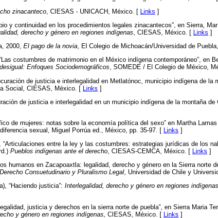
echo zinacanteco
, CIESAS - UNICACH, México. [
Links
]
io y continuidad en los procedimientos legales zinacantecos”, en Sierra, Marí
egalidad, derecho y género en regiones indígenas
, CIESAS, México. [
Links
]
a, 2000,
El pago de la novia
, El Colegio de Michoacán/Universidad de Puebla
“Las costumbres de matrimonio en el México indígena contemporáneo”, en B
 desigual: Enfoques Sociodemográficos
, SOMEDE / El Colegio de México, Mé
ocuración de justicia e interlegalidad en Metlatónoc, municipio indígena de la
ía Social, CIESAS, México. [
Links
]
ración de justicia e interlegalidad en un municipio indígena de la montaña de 
áfico de mujeres: notas sobre la economía política del sexo” en Martha Lamas 
 diferencia sexual, Miguel Porrúa ed., México, pp. 35-97. [
Links
]
 “Articulaciones entre la ley y las costumbres: estrategias jurídicas de los n
rd.)
Pueblos indígenas ante el derecho
, CIESAS-CEMCA, México. [
Links
]
os humanos en Zacapoaxtla: legalidad, derecho y género en la Sierra norte d
 Derecho Consuetudinario y Pluralismo Legal
, Universidad de Chile y Univers
a), “Haciendo justicia”:
Interlegalidad, derecho y género en regiones indígenas
egalidad, justicia y derechos en la sierra norte de puebla”, en Sierra Maria Ter
derecho y género en regiones indígenas,
CIESAS, México. [
Links
]