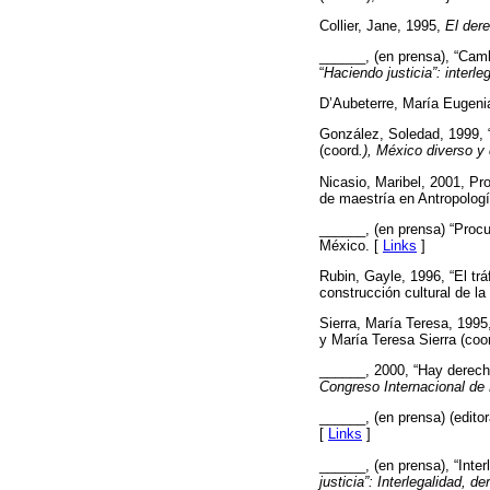
Collier, Jane, 1995,
El der
______, (en prensa), “Camb
“
Haciendo justicia”: interl
D’Aubeterre, María Eugeni
González, Soledad, 1999, 
(coord
.),
México diverso y
Nicasio, Maribel, 2001, Pr
de maestría en Antropolog
______, (en prensa) “Procu
México. [
Links
]
Rubin, Gayle, 1996, “El tr
construcción cultural de la
Sierra, María Teresa, 1995,
y María Teresa Sierra (coo
______, 2000, “Hay derech
Congreso Internacional de
______, (en prensa) (editor
[
Links
]
______, (en prensa), “Interl
justicia”: Interlegalidad, 