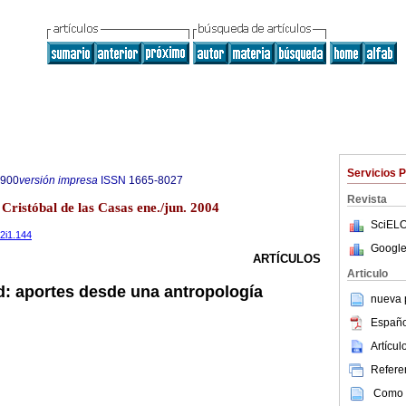
Servicios 
8900
versión impresa
ISSN
1665-8027
Revista
Cristóbal de las Casas ene./jun. 2004
SciELO
v2i1.144
Google
ARTÍCULOS
Articulo
d: aportes desde una antropología
nueva p
Españo
Artícu
Referen
Como c