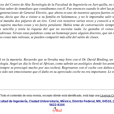
o del Centro de Alta Tecnología de la Facultad de Ingeniería en Juri-quilla, no 
hizo saber de inmediato que contábamos con él. Fue entonces cuando le abrí las p
s generaciones de General Electric, que ahora es uno de nuestros apoyos fuertes e
ina, decía que iba a visitar a su familia en Salamanca, y no le importaba salir 
í mataba dos pájaros de un tiro. Cenó con nosotros varias veces y conoció a mi
l supiera muchas cosas y no fuera petulante. Había tema de conversación siemp
 sencilla y tenía la riqueza del que no necesita nada. Le gustaba el conoc
 sabrosas. Sirvan estas palabras como un homenaje para alguien discreto, que sin 
as cosas más valiosas, se pueden compartir más allá del salón de clases.
en la maestría. Recuerdo que se llevaba muy bien con el Dr. David Binding, un 
ología. Angel un día lo llevó al African, como sabrán un zoológico donde los anim
iempre se preocupó mucho por sus coches). Regresaron con el coche con daños e
ía sido tan emocionante que el daño en su apreciado coche no era importante. Le 
Todo el contenido de esta revista, excepto dónde está identificado, está bajo una
Licencia 
ultad de Ingeniería, Ciudad Universitaria, México, Distrito Federal, MX, 04510, 
5622-8104