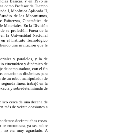
ncias Básicas, y en 1976 se
rata como Profesor de Tiempo
ada I, Mecánica Aplicada II,
Estudio de los Mecanismos,
e Esfuerzos, Cinemática de
e Materiales. En la División
de su profesión. Fuera de la
en la Universidad Nacional
en el Instituto Tecnológico
diendo una invitación que le
riales y paralelos, y la de
udio cinemático y dinámico de
je de computadora, con el fin
 las ecuaciones dinámicas para
ar de un robot manipulador de
 segunda línea, trabajó en la
 exacta y sobredeterminada de
ublicó cerca de una decena de
 en más de veinte ocasiones a
, podemos decir muchas cosas.
n se encontrara, ya sea sobre
to, no era muy agraciado. A