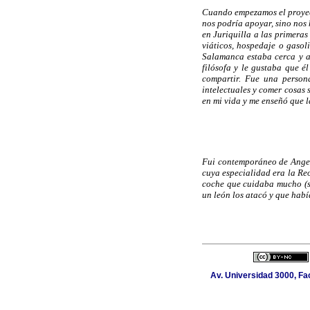
Cuando empezamos el proyect
nos podría apoyar, sino nos 
en Juriquilla a las primera
viáticos, hospedaje o gasol
Salamanca estaba cerca y as
filósofa y le gustaba que é
compartir. Fue una persona
intelectuales y comer cosas
en mi vida y me enseñó que l
Fui contemporáneo de Angel 
cuya especialidad era la Re
coche que cuidaba mucho (s
un león los atacó y que hab
Av. Universidad 3000, Fac