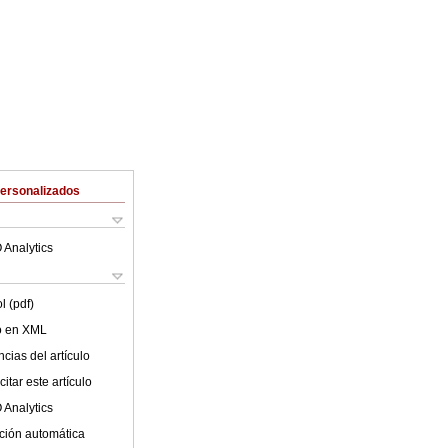
Personalizados
 Analytics
l (pdf)
lo en XML
cias del artículo
itar este artículo
 Analytics
ción automática