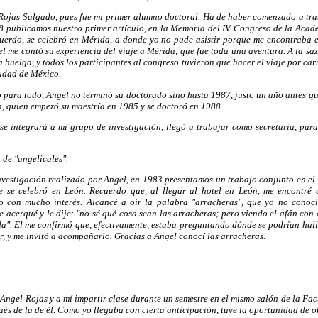
ojas Salgado, pues fue mi primer alumno doctoral. Ha de haber comenzado a tra
8 publicamos nuestro primer artículo, en la Memoria del IV Congreso de la Acad
cuerdo, se celebró en Mérida, a donde yo no pude asistir porque me encontraba 
l me contó su experiencia del viaje a Mérida, que fue toda una aventura. A la sa
huelga, y todos los participantes al congreso tuvieron que hacer el viaje por car
udad de México.
to para todo, Angel no terminó su doctorado sino hasta 1987, justo un año antes q
n, quien empezó su maestría en 1985 y se doctoró en 1988.
e integrará a mi grupo de investigación, llegó a trabajar como secretaria, para
 de "angelicales".
nvestigación realizado por Angel, en 1983 presentamos un trabajo conjunto en e
e se celebró en León. Recuerdo que, al llegar al hotel en León, me encontré
o con mucho interés. Alcancé a oír la palabra "arracheras", que yo no conoc
 acerqué y le dije: "no sé qué cosa sean las arracheras; pero viendo el afán con
da". El me confirmó que, efectivamente, estaba preguntando dónde se podrían hall
ar, y me invitó a acompañarlo. Gracias a Angel conocí las arracheras.
Angel Rojas y a mí impartir clase durante un semestre en el mismo salón de la Fac
s de la de él. Como yo llegaba con cierta anticipación, tuve la oportunidad de o