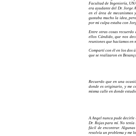
Facultad de Ingeniería, UNA
era ayudante del Dr. Jorge A
en el área de mecanismos y
gustaba mucho la idea, pero
por mi culpa estaba con Jorg
Entre otras cosas recuerdo
ellos Cándido, que nos decí
reuniones que hacíamos en m
Compartí con él en los dos 
que se realizaron en Besanç
Recuerdo que en una ocasió
donde es originario, y me c
misma calle en donde estudió
A Angel nunca pude decirle a
Dr. Rojas para mí. No tenía 
fácil de encontrar. Alguna
resolvía un problema y me lo