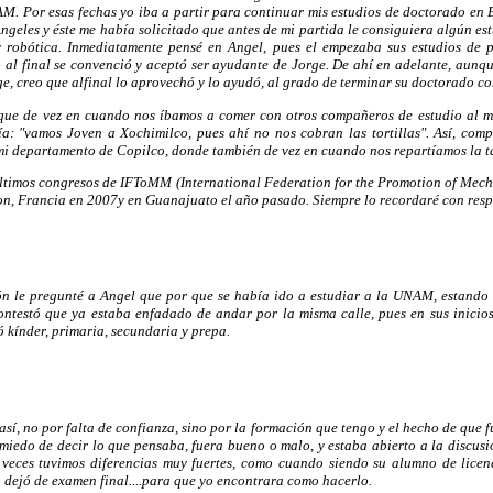
M. Por esas fechas yo iba a partir para continuar mis estudios de doctorado en
ngeles y éste me había solicitado que antes de mi partida le consiguiera algún e
 robótica. Inmediatamente pensé en Angel, pues el empezaba sus estudios de p
 al final se convenció y aceptó ser ayudante de Jorge. De ahí en adelante, aun
e, creo que alfinal lo aprovechó y lo ayudó, al grado de terminar su doctorado co
 que de vez en cuando nos íbamos a comer con otros compañeros de estudio al m
a: "vamos Joven a Xochimilco, pues ahí no nos cobran las tortillas". Así, com
i departamento de Copilco, donde también de vez en cuando nos repartíamos la t
últimos congresos de IFToMM (International Federation for the Promotion of Me
on, Francia en 2007y en Guanajuato el año pasado. Siempre lo recordaré con resp
n le pregunté a Angel que por que se había ido a estudiar a la UNAM, estand
ontestó que ya estaba enfadado de andar por la misma calle, pues en sus inici
 kínder, primaria, secundaria y prepa.
sí, no por falta de confianza, sino por la formación que tengo y el hecho de que fu
miedo de decir lo que pensaba, fuera bueno o malo, y estaba abierto a la discusi
s veces tuvimos diferencias muy fuertes, como cuando siendo su alumno de licen
 dejó de examen final....para que yo encontrara como hacerlo.