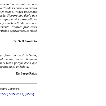
se acercó a preguntar en que
uertas de mi casa. Dio cursos
n el estado. Nunca nos cobró
tarde. Siempre nos decía que
 hija y a mi esposa, ella es
re y una botella de vino que
imiento, resolver problemas
muchos aspavientos, se metió
Dr. Saúl Santillán
profesor que llegó de Gales,
ales andan sueltos. Tenía un
n el techo porque decía que
encantaba su anécdota.
Dr. Jorge Rojas
Creative Commons
(52-55) 5622-8103, (52-55)