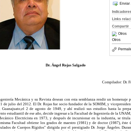
Enviar 
Indicadore
Links rela
Compartir
Otros
Otros
Permali
Dr. Ángel Rojas Salgado
Compilador: Dr. F
geniería Mecánica y su Revista desean con esta semblanza rendir un homenaje p
11 de julio del 2012. El Dr. Rojas fue socio fundador de la SOMIM, y vicepresiden
 Guanajuato,el 2 de agosto de 1949, y ahí realizó sus estudios hasta la prepa
to estudiantil de ese año, decide ingresar a la Facultad de Ingeniería de la UNAM
Mecánico Electricista en 1973, y después de incursionar en la industria, se titul
misma Facultad obtiene los grados de maestro (1981) y de doctor (1987), éste ú
ulados de Cuerpos Rígidos" dirigida por el prestigiado Dr. Jorge Ángeles. Dur