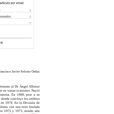
artículo por email
s
cionados
nk
rancisco Javier Solorio Ordaz
óstumo al Dr. Ángel Alfonso
te en varias ocasiones. Nació
ratoria. En 1968, pese a su
, donde concluye los créditos
a en 1976. En la División de
ltimo con una tesis titulada
ante 1972 y 1973, siendo aún