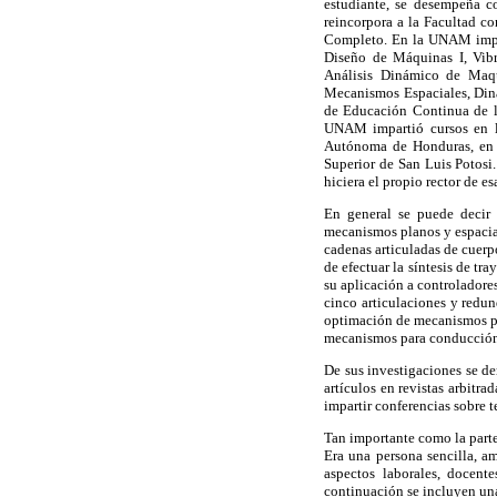
estudiante, se desempeña c
reincorpora a la Facultad c
Completo. En la UNAM impart
Diseño de Máquinas I, Vib
Análisis Dinámico de Maqu
Mecanismos Espaciales, Diná
de Educación Continua de la
UNAM impartió cursos en l
Autónoma de Honduras, en l
Superior de San Luis Potosi
hiciera el propio rector de e
En general se puede decir 
mecanismos planos y espacial
cadenas articuladas de cuerp
de efectuar la síntesis de tr
su aplicación a controladore
cinco articulaciones y redun
optimación de mecanismos pla
mecanismos para conducción 
De sus investigaciones se de
artículos en revistas arbitr
impartir conferencias sobre t
Tan importante como la parte
Era una persona sencilla, am
aspectos laborales, docent
continuación se incluyen una