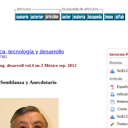
a, tecnología y desarrollo
Servicios 
7381
Revista
log. desarroll vol.4 no.3 México sep. 2012
SciELO
Articulo
Semblanza y Anecdotario
Españo
Artícu
Referen
Como c
SciELO
Traduc