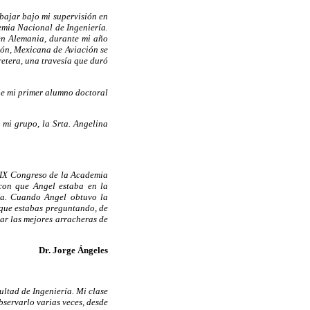
bajar bajo mi supervisión en
emia Nacional de Ingeniería.
en Alemania, durante mi año
zón, Mexicana de Aviación se
retera, una travesía que duró
ue mi primer alumno doctoral
 mi grupo, la Srta. Angelina
l IX Congreso de la Academia
 con que Angel estaba en la
ía. Cuando Angel obtuvo la
 que estabas preguntando, de
ar las mejores arracheras de
Dr. Jorge Ángeles
ultad de Ingeniería. Mi clase
bservarlo varias veces, desde