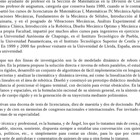
omo ayudante de profesor en la Sección de Matemáticas en la División de Cie
omo profesor de asignatura, categoría que conserva hasta 1980, cuando se le cont
ió los cursos de licenciatura de Matemáticas I, Matemáticas IV, Mecánica Aplic
raciones Mecánicas, Fundamentos de la Mecánica de Sólidos, Introducción al 
inaria, y en el posgrado de Vibraciones Mecánicas, Análisis Experimental d
mica Clásica, Introducción a la Robótica, Diseño Mecánico Optimo y Mecánica d
 propia Facultad, impartió por muchos años cursos para ingenieros en ejercicio 
a Universidad Autónoma de Chapingo, en el Instituto Tecnológico de Puebla, 
a Universidad Panamericana, en el Instituto Tecnológico Superior de Centla y 
. En 1999 y 2000 fue profesor visitante en la Universidad de Lleida, España, aten
sa universidad.
que sus dos líneas de investigación son la de modelado dinámico de robots se
es. En la primera propuso la solución directa e inversa de robots paralelos, el est
os rígidos, desarrolló un conjunto de algoritmos de fácil implementación en lengua
ayectorias y analizar la cinemática y dinámica inversa, así como la linealización de
s lineales en el área de robótica. Diseñó y construyó un prototipo didáctico modul
dancia al posicionar el órgano terminal, con decisión para evitar obstáculos. En la
nos y espaciales, en la formulación racional de su síntesis general, en la síntesis
de cuerpo rígido y en la generación de su trayectoria mediante polinomios.
rivan una docena de tesis de licenciatura, diez de maestría y dos de doctorado. P
adas y de cien en memorias de congresos nacionales e internacionales. Fue invitado
emas de su especialidad.
 técnica y profesional, es la humana, y de Ángel, los que lo tratamos más de cerca
able, sincera, sonriente, dispuesta siempre a entablar una conversación con quie
es, políticos, etc., o simplemente para contar un chiste, para lo que por cier
 serie de anécdotas y comentarios de quienes de una u otra forma lo trataron.