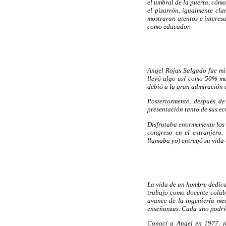
el umbral de la puerta, cóm
el pizarrón, igualmente cl
mostraran atentos e interes
como educador.
Angel Rojas Salgado fue mi 
llevó algo así como 50% más
debió a la gran admiración q
Posteriormente, después de
presentación tanto de sus e
Disfrutaba enormemente los c
congreso en el extranjero
llamaba yo) entregó su vida 
La vida de un hombre dedicad
trabajo como docente colab
avance de la ingeniería me
enseñanzas. Cada uno podría
Conocí a Angel en 1977, ju