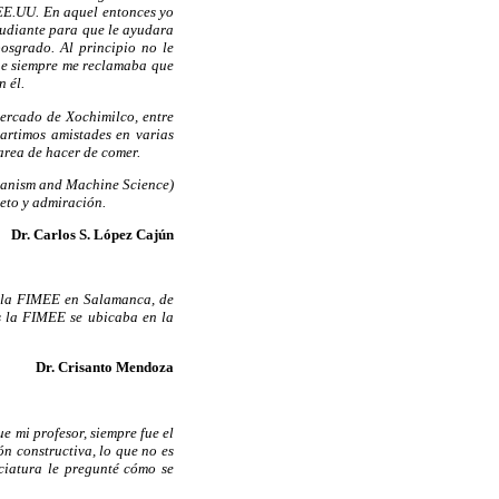
 EE.UU. En aquel entonces yo
studiante para que le ayudara
osgrado. Al principio no le
que siempre me reclamaba que
n él.
ercado de Xochimilco, entre
partimos amistades en varias
area de hacer de comer.
chanism and Machine Science)
eto y admiración.
Dr. Carlos S. López Cajún
o la FIMEE en Salamanca, de
os la FIMEE se ubicaba en la
Dr. Crisanto Mendoza
e mi profesor, siempre fue el
ón constructiva, lo que no es
ciatura le pregunté cómo se