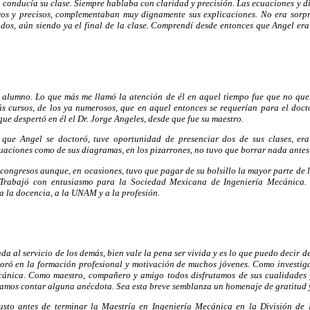
o conducía su clase. Siempre hablaba con claridad y precisión. Las ecuaciones y 
aros y precisos, complementaban muy dignamente sus explicaciones. No era sorp
ados, aún siendo ya el final de la clase. Comprendí desde entonces que Angel era
alumno. Lo que más me llamó la atención de él en aquel tiempo fue que no quer
 cursos, de los ya numerosos, que en aquel entonces se requerían para el docto
ue despertó en él el Dr. Jorge Angeles, desde que fue su maestro.
 que Angel se doctoró, tuve oportunidad de presenciar dos de sus clases, era
cuaciones como de sus diagramas, en los pizarrones, no tuvo que borrar nada antes
ongresos aunque, en ocasiones, tuvo que pagar de su bolsillo la mayor parte de l
. Trabajó con entusiasmo para la Sociedad Mexicana de Ingeniería Mecánica.
a la docencia, a la UNAM y a la profesión.
a al servicio de los demás, bien vale la pena ser vivida y es lo que puedo decir de
oró en la formación profesional y motivación de muchos jóvenes. Como investiga
cánica. Como maestro, compañero y amigo todos disfrutamos de sus cualidades 
mos contar alguna anécdota. Sea esta breve semblanza un homenaje de gratitud y 
sto antes de terminar la Maestría en Ingeniería Mecánica en la División de