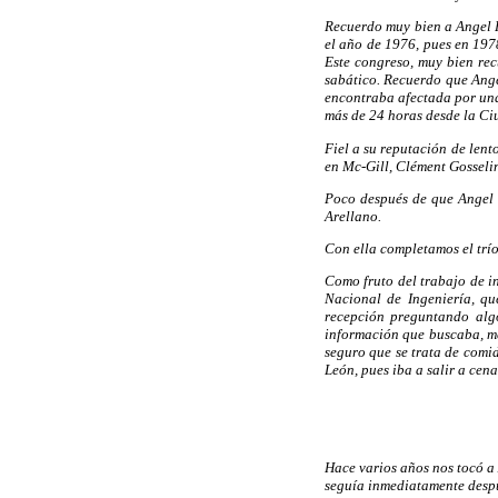
Recuerdo muy bien a Angel R
el año de 1976, pues en 197
Este congreso, muy bien re
sabático. Recuerdo que Ange
encontraba afectada por una 
más de 24 horas desde la Ci
Fiel a su reputación de len
en Mc-Gill, Clément Gosseli
Poco después de que Angel s
Arellano.
Con ella completamos el trío
Como fruto del trabajo de i
Nacional de Ingeniería, qu
recepción preguntando alg
información que buscaba, me
seguro que se trata de comi
León, pues iba a salir a cen
Hace varios años nos tocó a 
seguía inmediatamente despué