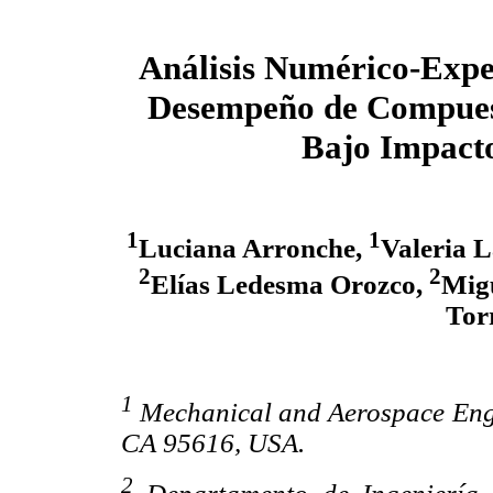
Análisis Numérico-Expe
Desempeño de Compues
Bajo Impact
1
1
Luciana Arronche,
Valeria 
2
2
Elías Ledesma Orozco,
Migu
Tor
1
Mechanical and Aerospace Engin
CA 95616, USA.
2