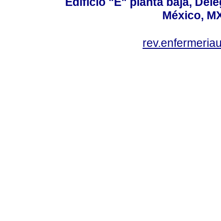
Edificio "E" planta baja, De
México, MX
rev.enfermeria