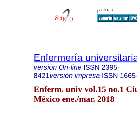
Enfermería universitari
versión On-line
ISSN
2395-
8421
versión impresa
ISSN
1665
Enferm. univ vol.15 no.1 C
México ene./mar. 2018