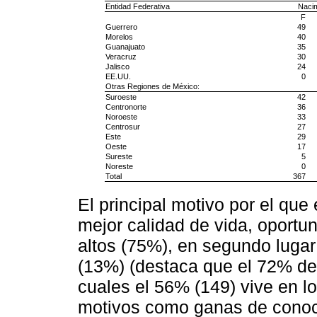
Entidad Federativa
Nacim
F
Guerrero
49
Morelos
40
Guanajuato
35
Veracruz
30
Jalisco
24
EE.UU.
0
Otras Regiones de México:
Suroeste
42
Centronorte
36
Noroeste
33
Centrosur
27
Este
29
Oeste
17
Sureste
5
Noreste
0
Total
367
El principal motivo por el qu
mejor calidad de vida, oportu
altos (75%), en segundo lugar
(13%) (destaca que el 72% de 
cuales el 56% (149) vive en l
motivos como ganas de conocer