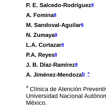
a
P. E. Salcedo-Rodríguez
a
A. Fomina
a
M. Sandoval-Aguilar
a
N. Zumaya
a
L.A. Cortazar
a
P.A. Reyes
a
J. B. Díaz-Ramírez
b
*
A. Jiménez-Mendoza
a
Clínica de Atención Preventi
Universidad Nacional Autóno
México.