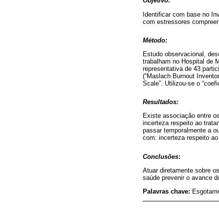
Objetivo:
Identificar com base no I
com estressores compreen
Método:
Estudo observacional, des
trabalham no Hospital de M
representativa de 43 parti
(“Maslach Burnout Invento
Scale”. Utilizou-se o “coef
Resultados:
Existe associação entre os
incerteza respeito ao trat
passar temporalmente a out
com: incerteza respeito ao
Conclusões
:
Atuar diretamente sobre os
saúde prevenir o avance do
Palavras chave:
Esgotamen