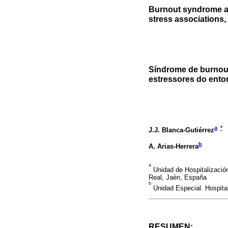
Burnout syndrome am
stress associations,
Síndrome de burnou
estressores do ento
a
*
J.J. Blanca-Gutiérrez
b
A. Arias-Herrera
a
Unidad de Hospitalización.
Real, Jaén, España
b
Unidad Especial. Hospital
RESUMEN: