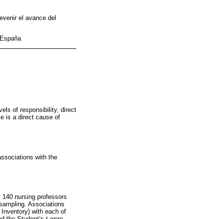
evenir el avance del
; España
ls of responsibility, direct
 is a direct cause of
ssociations with the
y 140 nursing professors
 sampling. Associations
Inventory) with each of
d the Student’s t were