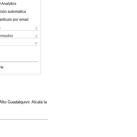
 Analytics
ción automática
artículo por email
s
cionados
nk
lto Guadalquivir. Alcalá la