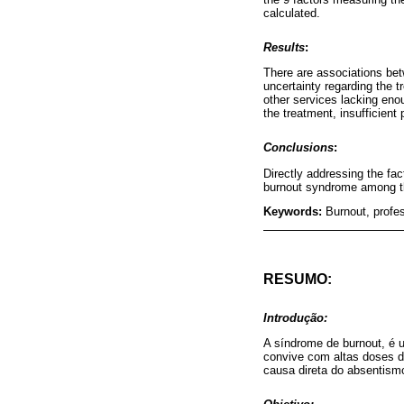
calculated.
Results
:
There are associations bet
uncertainty regarding the 
other services lacking enou
the treatment, insufficien
Conclusions
:
Directly addressing the fa
burnout syndrome among th
Keywords:
Burnout, profe
RESUMO:
Introdução:
A síndrome de burnout, é
convive com altas doses d
causa direta do absentism