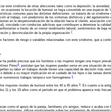
iar este síndrome de otras afecciones tales como la depresión, la ansiedad, la
e en ocasiones la locución de burnout se haya convertido en una especie de “
rísticas comunes para las distintas definiciones: se trataría de un síndrome c
ión al trabajo, con predominio de los síntomas disfóricos y del agotamiento 
estan en la despersonalización de la relación hacia el cliente, asociación co
l), vinculado con conductas adictivas que contribuyen a deteriorar la calidad
ifestarían a través de un menor rendimiento laboral, sentimientos de baja re
7
ivación y desvinculación de la propia organización
.
os factores de riesgo o variables relacionadas con este síndrome, que a cont
s
se ha podido precisar que los hombres o las mujeres tengan una mayor preval
8
rtínez Pérez
, postulan que las mujeres pueden verse en una situación de ma
eñan su labor en trabajos donde tienen una capacidad de decisión más rest
debido a su mayor implicación en el cuidado de los hijos o las tareas domé
5
e los numerosos trabajos tampoco son homogéneos
.
5
 los mayores niveles de burnout entre los 40 a 45 años
. En cuanto a la ant
e los 11 y los 19 años como el período en que el problema aparece más frec
ian como el apoyo de la pareja, familiares y/o amigos, reduce o acaba con 
esos estresores, influye positivamente sobre las estrategias de afrontamiento