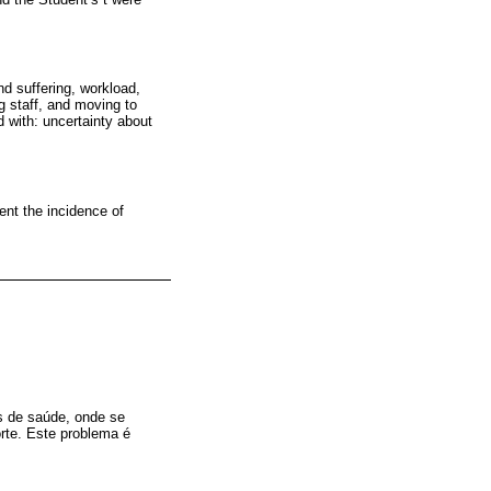
nd suffering, workload,
g staff, and moving to
d with: uncertainty about
ent the incidence of
s de saúde, onde se
rte. Este problema é