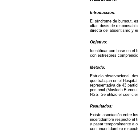
Introducción:
El síndrome de burnout, es
altas dosis de responsabil
directa del absentismo y e
Objetivo:
Identificar con base en el
con estresores comprendido
Método:
Estudio observacional, des
que trabajan en el Hospita
representativa de 43 parti
personal (Maslach Burnout 
NSS. Se utilizó el coeficie
Resultados:
Existe asociación entre lo
incertidumbre respecto el t
y pasar temporalmente a ot
con: incertidumbre respecto