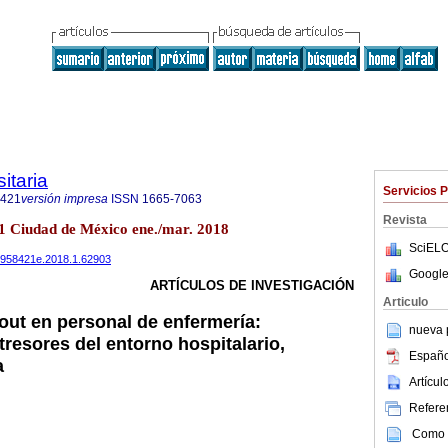
itaria
Servicios 
8421
versión impresa
ISSN
1665-7063
Revista
.1 Ciudad de México ene./mar. 2018
SciELO
23958421e.2018.1.62903
Google
ARTÍCULOS DE INVESTIGACIÓN
Articulo
ut en personal de enfermería:
nueva p
resores del entorno hospitalario,
Españo
a
Artícu
Referen
Como c