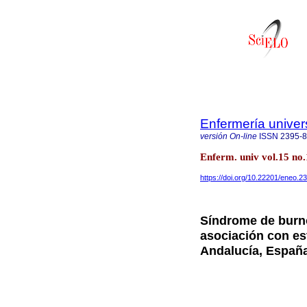
Enfermería univers
versión On-line
ISSN
2395-
Enferm. univ vol.15 no
https://doi.org/10.22201/eneo.
Síndrome de burno
asociación con est
Andalucía, Españ