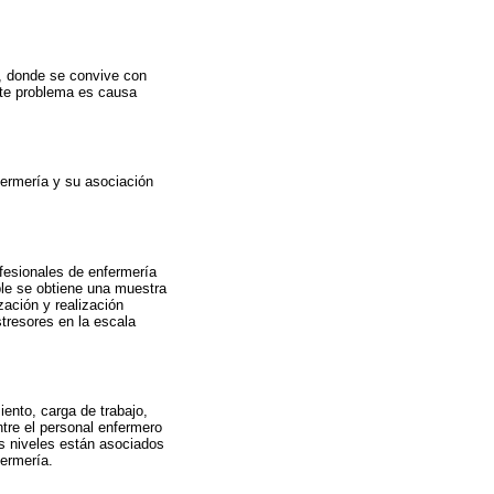
o, donde se convive con
ste problema es causa
fermería y su asociación
ofesionales de enfermería
ple se obtiene una muestra
zación y realización
tresores en la escala
iento, carga de trabajo,
ntre el personal enfermero
us niveles están asociados
fermería.