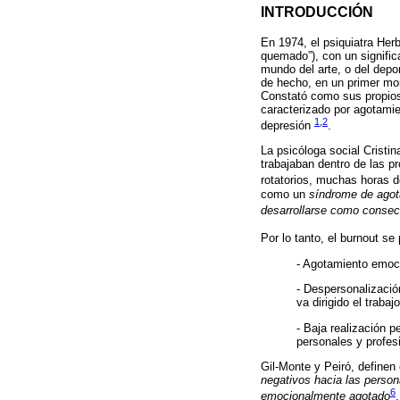
INTRODUCCIÓN
En 1974, el psiquiatra Herb
quemado”), con un significa
mundo del arte, o del depo
de hecho, en un primer mom
Constató como sus propios
caracterizado por agotamie
1
,
2
depresión
.
La psicóloga social Crist
trabajaban dentro de las pr
rotatorios, muchas horas 
como un
síndrome de agota
desarrollarse como consecu
Por lo tanto, el burnout 
- Agotamiento emoci
- Despersonalización
va dirigido el trabajo
- Baja realización p
personales y profes
Gil-Monte y Peiró, definen
negativos hacia las persona
6
emocionalmente agotado
.