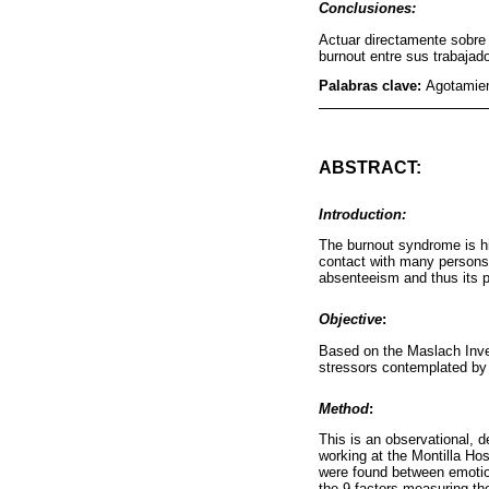
Conclusiones:
Actuar directamente sobre 
burnout entre sus trabajad
Palabras clave:
Agotamien
ABSTRACT:
Introduction:
The burnout syndrome is hig
contact with many persons,
absenteeism and thus its 
Objective
:
Based on the Maslach Inven
stressors contemplated by
Method
:
This is an observational, d
working at the Montilla Ho
were found between emotion
the 9 factors measuring th