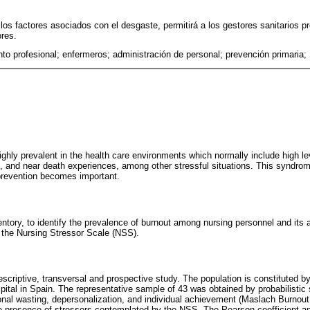
los factores asociados con el desgaste, permitirá a los gestores sanitarios pr
ores.
to profesional; enfermeros; administración de personal; prevención primaria
hly prevalent in the health care environments which normally include high leve
 and near death experiences, among other stressful situations. This syndrome
prevention becomes important.
tory, to identify the prevalence of burnout among nursing personnel and its a
 the Nursing Stressor Scale (NSS).
escriptive, transversal and prospective study. The population is constituted b
spital in Spain. The representative sample of 43 was obtained by probabilistic
al wasting, depersonalization, and individual achievement (Maslach Burnout 
e presence of stressors contemplated by the NSS. The Pearson coefficient an