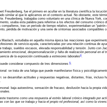
ert Freudenberg, fue el primero en acuñar en la literatura científica la locución
do similar al que le aplicamos en el contexto actual. No obstante, este términ
rte. Freudenberg, trabajaba como voluntario en una clínica de Nueva York, c
ento, usaba esta palabra para referirse a los efectos del consumo crónico d
 compañeros, tras un período de tiempo relativo, experimentaban un “patró
nto, pérdida de motivación y una serie de síntomas asociados compatibles co
ina Maslach, estudiaba en aquella misma época las reacciones que experimen
ofesiones de servicio-ayuda, caracterizadas por una relación continua de ayud
de trabajo, sueldos escasos, elevada responsabilidad y tensión. Junto con J
miento emocional, despersonalización y falta de realización personal en el 
4
encia de la exposición continuada a estresores laborales
.
5
se puede considerar compuesto de tres dimensiones
:
onal: se trata de una fatiga que puede manifestarse física y psicológicament
: se desarrollan actitudes y respuestas negativas, distantes, frías, incluso 
.
ersonal: baja autoestima, sensación de fracaso, desilusión hacia la propia vid
ionales.
 este trastorno
como una respuesta al estrés laboral crónico integrado por act
s con las que se trabaja y hacia el propio rol profesional, así como la viven