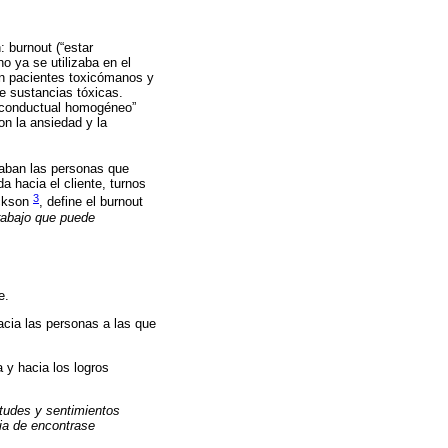
: burnout (“estar
o ya se utilizaba en el
on pacientes toxicómanos y
e sustancias tóxicas.
n conductual homogéneo”
n la ansiedad y la
taban las personas que
a hacia el cliente, turnos
3
ackson
, define el burnout
trabajo que puede
e.
hacia las personas a las que
a y hacia los logros
itudes y sentimientos
cia de encontrase