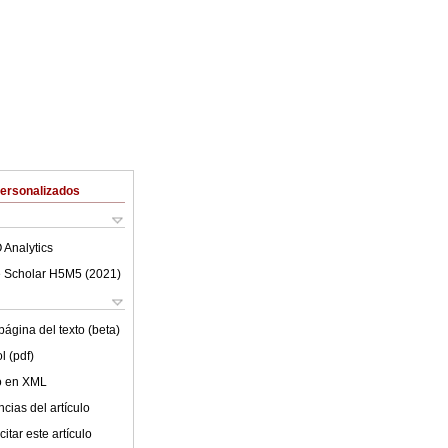
Personalizados
 Analytics
 Scholar H5M5 (
2021
)
ágina del texto (beta)
l (pdf)
lo en XML
cias del artículo
itar este artículo