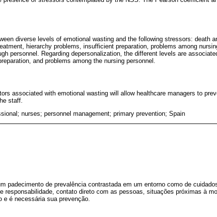
ween diverse levels of emotional wasting and the following stressors: death a
treatment, hierarchy problems, insufficient preparation, problems among nursin
gh personnel. Regarding depersonalization, the different levels are associate
t preparation, and problems among the nursing personnel.
ctors associated with emotional wasting will allow healthcare managers to prev
e staff.
ssional; nurses; personnel management; primary prevention; Spain
 um padecimento de prevalência contrastada em um entorno como de cuidado
e responsabilidade, contato direto com as pessoas, situações próximas à mo
o e é necessária sua prevenção.