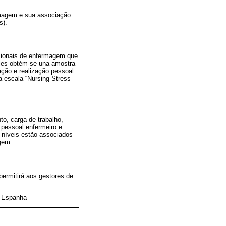
rmagem e sua associação
s).
ssionais de enfermagem que
ples obtém-se una amostra
ação e realização pessoal
 escala “Nursing Stress
to, carga de trabalho,
 pessoal enfermeiro e
s níveis estão associados
agem.
permitirá aos gestores de
; Espanha