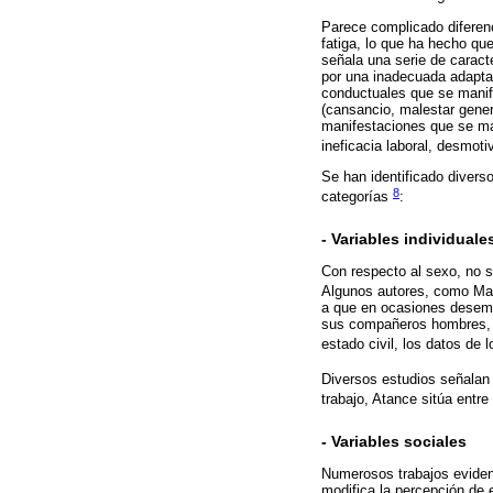
Parece complicado diferenc
fatiga, lo que ha hecho qu
señala una serie de caracte
por una inadecuada adaptac
conductuales que se manifi
(cansancio, malestar genera
manifestaciones que se man
ineficacia laboral, desmot
Se han identificado divers
8
categorías
:
- Variables individuale
Con respecto al sexo, no 
Algunos autores, como Ma
a que en ocasiones desemp
sus compañeros hombres, o 
estado civil, los datos d
Diversos estudios señalan
trabajo, Atance sitúa entr
- Variables sociales
Numerosos trabajos evidenc
modifica la percepción de 