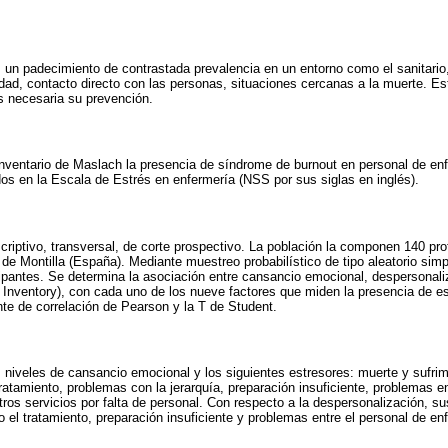
 un padecimiento de contrastada prevalencia en un entorno como el sanitari
idad, contacto directo con las personas, situaciones cercanas a la muerte. E
s necesaria su prevención.
 Inventario de Maslach la presencia de síndrome de burnout en personal de en
s en la Escala de Estrés en enfermería (NSS por sus siglas en inglés).
criptivo, transversal, de corte prospectivo. La población la componen 140 pr
l de Montilla (España). Mediante muestreo probabilístico de tipo aleatorio sim
cipantes. Se determina la asociación entre cansancio emocional, despersonali
Inventory), con cada uno de los nueve factores que miden la presencia de es
nte de correlación de Pearson y la T de Student.
s niveles de cansancio emocional y los siguientes estresores: muerte y sufrim
ratamiento, problemas con la jerarquía, preparación insuficiente, problemas e
ros servicios por falta de personal. Con respecto a la despersonalización, s
 el tratamiento, preparación insuficiente y problemas entre el personal de en