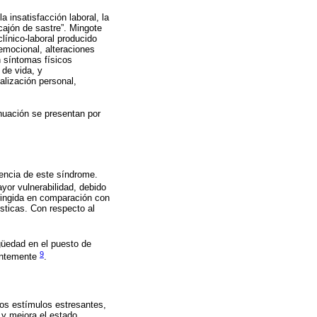
 insatisfacción laboral, la
cajón de sastre”. Mingote
línico-laboral producido
emocional, alteraciones
n síntomas físicos
 de vida, y
alización personal,
inuación se presentan por
encia de este síndrome.
yor vulnerabilidad, debido
ringida en comparación con
sticas. Con respecto al
igüedad en el puesto de
9
uentemente
.
los estímulos estresantes,
 y mejora el estado