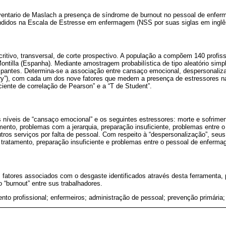
nventario de Maslach a presença de síndrome de burnout no pessoal de enfe
didos na Escala de Estresse em enfermagem (NSS por suas siglas em inglê
critivo, transversal, de corte prospectivo. A população a compõem 140 profi
ontilla (Espanha). Mediante amostragem probabilística de tipo aleatório sim
cipantes. Determina-se a associação entre cansaço emocional, despersonaliz
ry”), com cada um dos nove fatores que medem a presença de estressores na
iciente de correlação de Pearson” e a “T de Student”.
 níveis de “cansaço emocional” e os seguintes estressores: morte e sofrimen
amento, problemas com a jerarquia, preparação insuficiente, problemas entre o
ros serviços por falta de pessoal. Com respeito à “despersonalização”, seu
 tratamento, preparação insuficiente e problemas entre o pessoal de enferm
 fatores associados com o desgaste identificados através desta ferramenta, 
 “burnout” entre sus trabalhadores.
to profissional; enfermeiros; administração de pessoal; prevenção primária