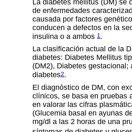
La diabetes mellitus (DM) se
de enfermedades caracterizad
causada por factores genético
conducen a defectos en la secr
1
insulina o a ambos
.
La clasificación actual de la D
diabetes: Diabetes Mellitus ti
(DM2), Diabetes gestacional; 
2
diabetes
.
El diagnóstico de DM, con ex
clínicos, se basa en pruebas a
en valorar las cifras plasmát
(Glucemia basal en ayunas de
mg/dl a las 2 horas de una pru
síntomas de diabetes y glucem