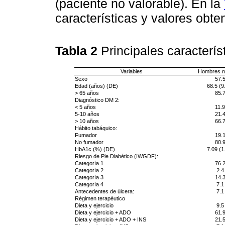
(paciente no valorable). En la
características y valores obte
Tabla 2
Principales caracterí
Variables
Hombres n
Sexo
57.
Edad (años) (DE)
68.5 (9
> 65 años
85.
Diagnóstico DM 2:
< 5 años
11.9
5-10 años
21.
> 10 años
66.
Hábito tabáquico:
Fumador
19.
No fumador
80.
HbA1c (%) (DE)
7.09 (1
Riesgo de Pie Diabético (IWGDF):
Categoría 1
76.
Categoría 2
2.4
Categoría 3
14.
Categoría 4
7.1
Antecedentes de úlcera:
7.1
Régimen terapéutico
Dieta y ejercicio
9.5
Dieta y ejercicio + ADO
61.
Dieta y ejercicio + ADO + INS
21.