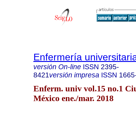
Enfermería universitari
versión On-line
ISSN
2395-
8421
versión impresa
ISSN
1665
Enferm. univ vol.15 no.1 C
México ene./mar. 2018