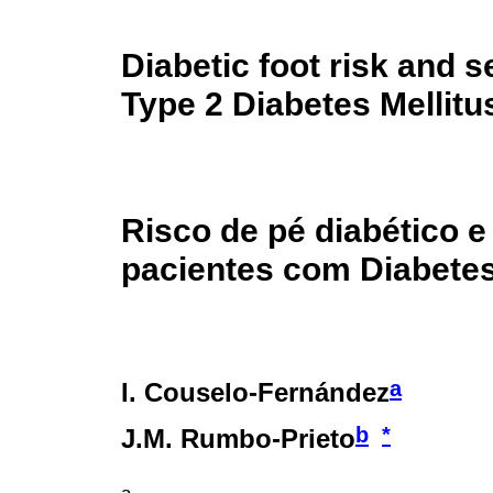
Diabetic foot risk and s
Type 2 Diabetes Mellitu
Risco de pé diabético e
pacientes com Diabetes 
a
I. Couselo-Fernández
b
*
J.M. Rumbo-Prieto
a