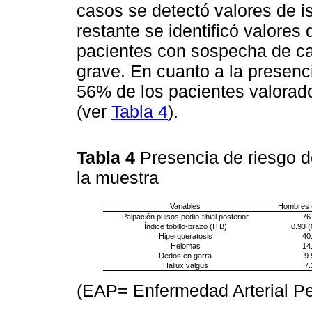
casos se detectó valores de 
restante se identificó valore
pacientes con sospecha de cal
grave. En cuanto a la presenc
56% de los pacientes valorad
(ver
Tabla 4
).
Tabla 4
Presencia de riesgo 
la muestra
Variables
Hombres 
Palpación pulsos pedio-tibial posterior
76
Índice tobillo-brazo (ITB)
0.93 (
Hiperqueratosis
40
Helomas
14
Dedos en garra
9.
Hallux valgus
7.
(EAP= Enfermedad Arterial Pe