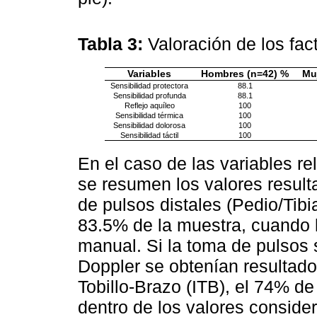
Tabla 3:
Valoración de los fa
Variables
Hombres (n=42) %
Mu
Sensibilidad protectora
88.1
Sensibilidad profunda
88.1
Reflejo aquíleo
100
Sensibilidad térmica
100
Sensibilidad dolorosa
100
Sensibilidad táctil
100
En el caso de las variables r
se resumen los valores result
de pulsos distales (Pedio/Tibi
83.5% de la muestra, cuando 
manual. Si la toma de pulsos 
Doppler se obtenían resultado
Tobillo-Brazo (ITB), el 74% d
dentro de los valores conside