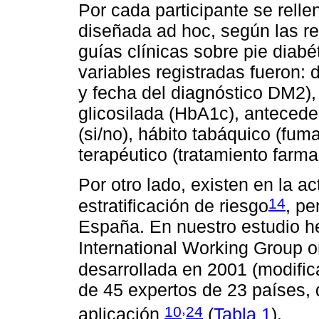
Por cada participante se rell
diseñada ad hoc, según las 
guías clínicas sobre pie diabét
variables registradas fueron:
y fecha del diagnóstico DM2),
glicosilada (HbA1c), antecede
(si/no), hábito tabáquico (fum
terapéutico (tratamiento farmac
Por otro lado, existen en la a
14
estratificación de riesgo
, pe
España. En nuestro estudio hem
International Working Group o
desarrollada en 2001 (modifi
de 45 expertos de 23 países, 
,
10
24
aplicación
(
Tabla 1
).