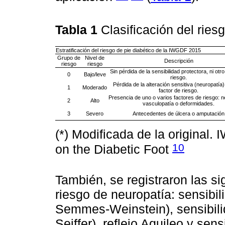
Tabla 1
Clasificación del ries
Estratificación del riesgo de pie diabético de la IWGDF 2015
Grupo de
Nivel de
Descripción
riesgo
riesgo
Sin pérdida de la sensibilidad protectora, ni otro
0
Bajo/leve
riesgo.
Pérdida de la alteración sensitiva (neuropatía)
1
Moderado
factor de riesgo.
Presencia de uno o varios factores de riesgo: n
2
Alto
vasculopatía o deformidades.
3
Severo
Antecedentes de úlcera o amputación
(*) Modificada de la original
10
on the Diabetic Foot
También, se registraron las si
riesgo de neuropatía: sensibi
Semmes-Weinstein), sensibili
Seiffer), reflejo Aquileo y sens