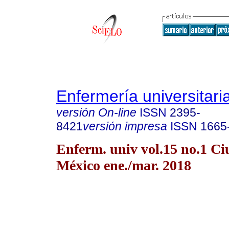
Enfermería universitari
versión On-line
ISSN
2395-
8421
versión impresa
ISSN
1665
Enferm. univ vol.15 no.1 C
México ene./mar. 2018