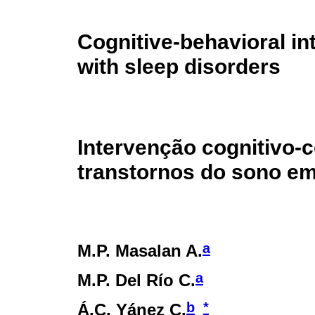
Cognitive-behavioral in
with sleep disorders
Intervenção cognitivo-
transtornos do sono e
a
M.P. Masalan A.
a
M.P. Del Río C.
b
*
Á.C. Yánez C.