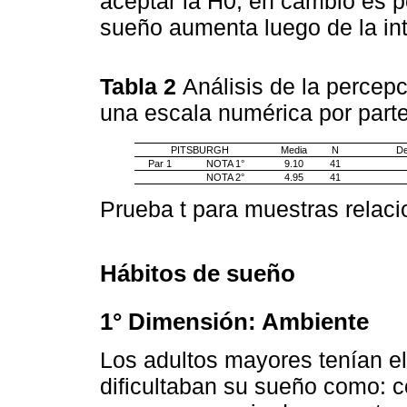
aceptar la H0, en cambio es po
sueño aumenta luego de la in
Tabla 2
Análisis de la percep
una escala numérica por part
PITSBURGH
Media
N
De
Par 1
NOTA 1°
9.10
41
NOTA 2°
4.95
41
Prueba t para muestras relac
Hábitos de sueño
1° Dimensión: Ambiente
Los adultos mayores tenían e
dificultaban su sueño como: co