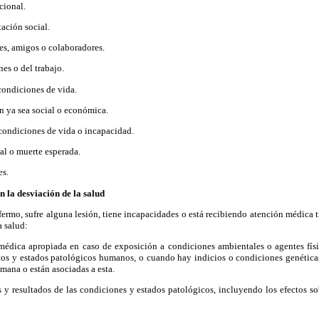
cional.
ación social.
res, amigos o colaboradores.
nes o del trabajo.
condiciones de vida.
n ya sea social o económica.
 condiciones de vida o incapacidad.
al o muerte esperada.
es.
n la desviación de la salud
ermo, sufre alguna lesión, tiene incapacidades o está recibiendo atención médica 
a salud:
médica apropiada en caso de exposición a condiciones ambientales o agentes físi
os y estados patológicos humanos, o cuando hay indicios o condiciones genéticas,
ana o están asociadas a esta.
s y resultados de las condiciones y estados patológicos, incluyendo los efectos sob