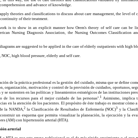
e comprehension and advance of knowledge.
apply theories and classifications to discuss about care management, the level o
 continuity of their treatment.
work is to show in an explicit manner how Orem's theory of self care can be li
ican Nursing Diagnosis Association, the Nursing Outcomes Classification an
diagrams are suggested to be applied in the care of elderly outpatients with high bl
NOC, high blood pressure, elderly and self care.
ación de la práctica profesional es la gestión del cuidado, misma que se define como
ión, organización, motivación y control de la provisión de cuidados, oportunos, segu
 y se sustenten en las políticas y lineamientos estratégicos de las instituciones pres
1
o de los recursos para el mejor cuidado de las personas".
Asimismo, implica t
ias en la atención de los pacientes. El propósito de éste trabajo es mostrar cómo a 
2
3
 de la NANDA,
la Clasificación de Resultados de Enfermería (NOC)
y la Clasif
onstruir un esquema que permita visualizar la planeación, la ejecución y la eva
res (AM) con hipertensión arterial (HTA).
ión arterial
M e HTA es que este grupo poblacional es el de más rápido crecimiento y el que 