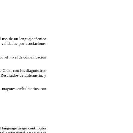
el uso de un lenguaje técnico
s validadas por asociaciones
ado, el nivel de comunicación
de Orem, con los diagnósticos
 Resultados de Enfermería; y
s mayores ambulatorios con
l language usage contributes
nal professional associations