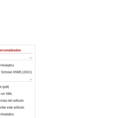
Personalizados
 Analytics
 Scholar H5M5 (
2021
)
l (pdf)
lo en XML
cias del artículo
itar este artículo
 Analytics