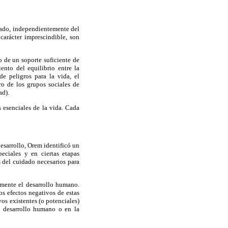
idado, independientemente del
carácter imprescindible, son
 de un soporte suficiente de
nto del equilibrio entre la
de peligros para la vida, el
o de los grupos sociales de
ad).
s esenciales de la vida. Cada
desarrollo, Orem identificó un
eciales y en ciertas etapas
s del cuidado necesarios para
mente el desarrollo humano.
os efectos negativos de estas
vos existentes (o potenciales)
el desarrollo humano o en la