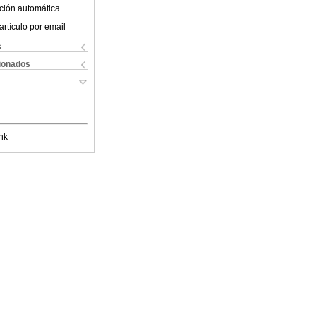
ción automática
artículo por email
s
cionados
nk