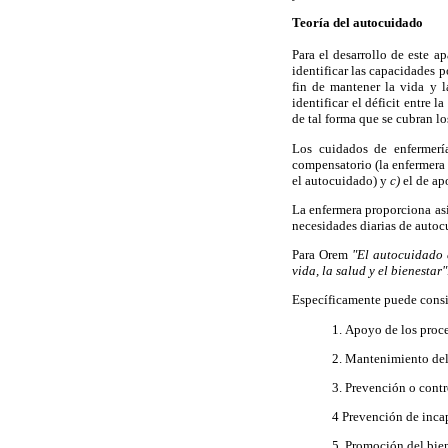
Teoría del autocuidado
Para el desarrollo de este 
identificar las capacidades 
fin de mantener la vida y l
identificar el déficit entre
de tal forma que se cubran lo
Los cuidados de enfermería
compensatorio (la enfermera 
el autocuidado) y
c)
el de ap
La enfermera proporciona asi
necesidades diarias de autoc
Para Orem
"El autocuidado e
vida, la salud y el bienestar"
Específicamente puede consid
1. Apoyo de los proce
2. Mantenimiento del
3. Prevención o contr
4 Prevención de inca
5. Promoción del bien