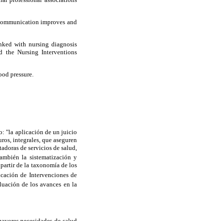
f communication improves and
nked with nursing diagnosis
d the Nursing Interventions
ood pressure.
: "la aplicación de un juicio
ros, integrales, que aseguren
tadoras de servicios de salud,
ambién la sistematización y
partir de la taxonomía de los
icación de Intervenciones de
luación de los avances en la
mayores necesidades de salud