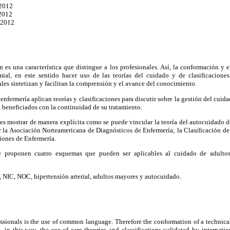
 2012
2012
 2012
es una característica que distingue a los profesionales. Así, la conformación y 
ial, en este sentido hacer uso de las teorías del cuidado y de clasificacione
ales sintetizan y facilitan la comprensión y el avance del conocimiento.
enfermería aplican teorías y clasificaciones para discutir sobre la gestión del cuid
n beneficiados con la continuidad de su tratamiento.
, es mostrar de manera explícita como se puede vincular la teoría del autocuidado 
r la Asociación Norteamericana de Diagnósticos de Enfermería; la Clasificación de
ciones de Enfermería.
se proponen cuatro esquemas que pueden ser aplicables al cuidado de adulto
 NIC, NOC, hipertensión arterial, adultos mayores y autocuidado.
essionals is the use of common language. Therefore the conformation of a technica
 in this way, the use of care theories and classifications validated by internatio