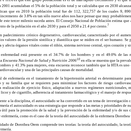
ra 2001 acumulaban el 5% de la población total y se calculaba que en 2030 alcanza
ican que en 2010 la población total fue de 112, 322,757 de los cuales 9, 89
e incremento de 3.8% en tan sólo nueve años nos hace pensar que muy probablement
de este tercer milenio suceda antes. El Consejo Nacional de Población estima que
7
ento de la población en el año 2030 y para el 2050 a 21.4 por ciento.
un padecimiento crónico degenerativo, cardiovascular, caracterizado por el aumen
s valores de la presión sistólica y diastólica que se miden en el ser humano. Se 
y afecta órganos vitales como el riñón, sistema nervioso central, ojos corazón y si
enfermedad está presente en el 34.7% de los hombres y en el 49.0% de las m
10
la
Encuesta Nacional de Salud y Nutrición 2006
en ella se muestra que la preva
mbres y 41.3% para mujeres, esta encuesta reconoce también que la HTA es uno d
rdiovascular y una de las principales causas de mortalidad.
l de enfermería en el tratamiento de la hipertensión arterial es determinante par
o y su familia que se requieren para minimizar los factores de riesgo cardiovas
la realización de ejercicio físico, adaptación a nuevos regímenes nutricionales, 
icor y de cigarrillo, adherencia al tratamiento farmacológico y el manejo de respue
iente a la disciplina, el autocuidado se ha convertido en un tema de investigación 
rmería el autocuidado es una estrategia que responde a las metas y prioridades de n
a útil para la promoción de la salud y la prevención de la enfermedad y/o de sus 
e enfermería, como es el caso de la teoría del autocuidado de la enfermera Dorothea
dado de Dorothea Orem comprende tres teorías: la teoría del autocuidado, la teorí
ermería.