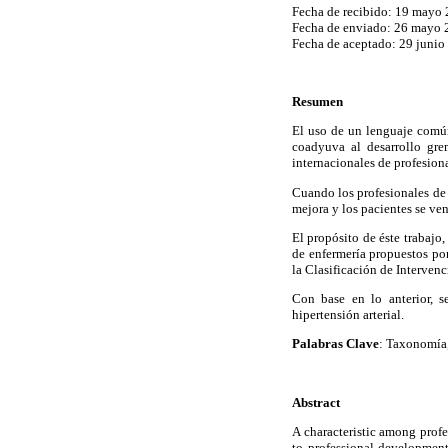
Fecha de recibido: 19 mayo
Fecha de enviado: 26 mayo 
Fecha de aceptado: 29 junio
Resumen
El uso de un lenguaje común 
coadyuva al desarrollo grem
internacionales de profesion
Cuando los profesionales de 
mejora y los pacientes se ve
El propósito de éste trabajo
de enfermería propuestos po
la Clasificación de Interven
Con base en lo anterior, 
hipertensión arterial.
Palabras Clave
: Taxonomía,
Abstract
A characteristic among prof
to professional development,