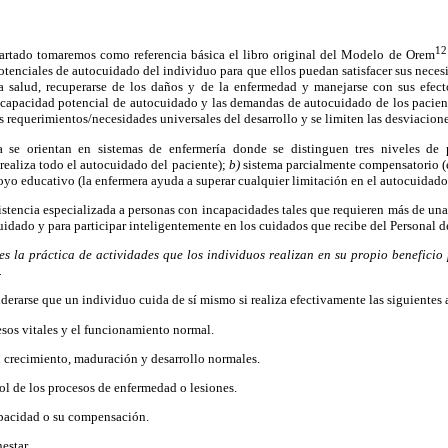
12
apartado tomaremos como referencia básica el libro original del Modelo de Orem
potenciales de autocuidado del individuo para que ellos puedan satisfacer sus nece
a salud, recuperarse de los daños y de la enfermedad y manejarse con sus efect
 la capacidad potencial de autocuidado y las demandas de autocuidado de los pacient
s requerimientos/necesidades universales del desarrollo y se limiten las desviacione
 se orientan en sistemas de enfermería donde se distinguen tres niveles de 
realiza todo el autocuidado del paciente);
b)
sistema parcialmente compensatorio (e
oyo educativo (la enfermera ayuda a superar cualquier limitación en el autocuidado
stencia especializada a personas con incapacidades tales que requieren más de un
uidado y para participar inteligentemente en los cuidados que recibe del Personal d
s la práctica de actividades que los individuos realizan en su propio beneficio
.
erarse que un individuo cuida de sí mismo si realiza efectivamente las siguientes 
sos vitales y el funcionamiento normal.
 crecimiento, maduración y desarrollo normales.
ol de los procesos de enfermedad o lesiones.
pacidad o su compensación.
estar.