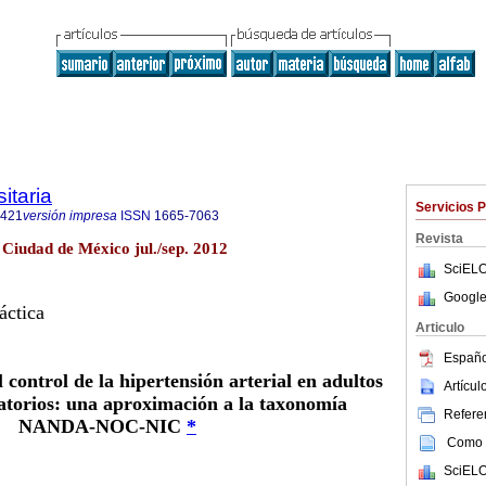
itaria
Servicios 
8421
versión impresa
ISSN
1665-7063
Revista
 Ciudad de México jul./sep. 2012
SciELO
Google
áctica
Articulo
Españo
control de la hipertensión arterial en adultos
Artícu
torios: una aproximación a la taxonomía
Referen
NANDA-NOC-NIC
*
Como c
SciELO