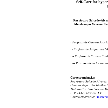
Self-Care for hyper
Rey Arturo Salcedo-Álva
Mendoza,•••
Vanessa Nav
• Profesor de Carrera Aso
•• Profesor de Asignatura
••• Profesor de Carrera Ti
•••• Pasantes de la Licenci
Correspondencia:
Rey Arturo Salcedo Álvarez.
Camino viejo a Xochimilco S
Tlalpan Col. San Lorenzo H
C. P. 14370 México D. F.
Correo electrónico:
rasalce