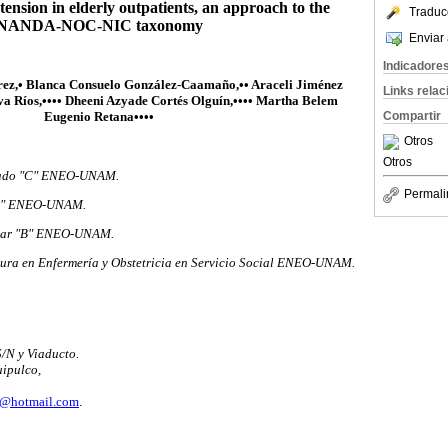
tension in elderly outpatients, an approach to the
Traduc
NANDA-NOC-NIC taxonomy
Enviar 
Indicadore
rez,• Blanca Consuelo González-Caamaño,•• Araceli Jiménez
Links rela
a Ríos,•••• Dheeni Azyade Cortés Olguín,•••• Martha Belem
Compartir
Eugenio Retana••••
Otros
Otros
ciado "C" ENEO-UNAM.
Permali
 "A" ENEO-UNAM.
tular "B" ENEO-UNAM.
atura en Enfermería y Obstetricia en Servicio Social ENEO-UNAM.
/N y Viaducto.
uipulco,
d@hotmail.com
.