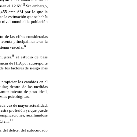
5
rían el 12.6%.
Sin embargo,
0,455 eran AM por lo que la
e la estimación que se había
 a nivel mundial la población
to de las cifras consideradas
presenta principalmente en la
8
stema vascular.
9
ujeres,
el estudio de base
lencia de HTA por autoreporte
e los factores de riesgo más
a propiciar los cambios en el
cular; dentro de las medidas
mantenimiento de peso ideal,
stas psicológicas.
cada vez de mayor actualidad.
uestra profesión ya que puede
complicaciones, auxiliándose
11
 Orem.
a del déficit del autocuidado