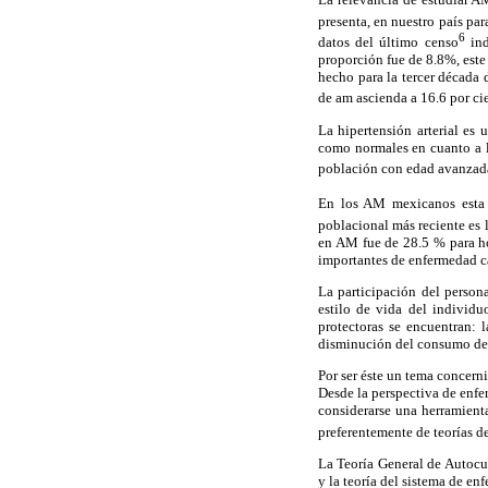
presenta, en nuestro país pa
6
datos del último censo
ind
proporción fue de 8.8%, est
hecho para la tercer década 
de am ascienda a 16.6 por ci
La hipertensión arterial es 
como normales en cuanto a lo
población con edad avanzada 
En los AM mexicanos esta 
poblacional más reciente es 
en AM fue de 28.5 % para ho
importantes de enfermedad ca
La participación del persona
estilo de vida del individu
protectoras se encuentran: 
disminución del consumo de l
Por ser éste un tema concern
Desde la perspectiva de enfe
considerarse una herramient
preferentemente de teorías d
La Teoría General de Autocui
y la teoría del sistema de enf