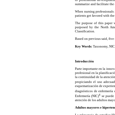
summarize and facilitate th
When nursing professionals 
patients get favored with the
The purpose of this paper 
purposed by the North Amer
Classification.
Based on previous said, five 
Key Words:
Taxonomy, NIC, 
Introducción
Parte importante en la innov
profesional en la planificac
la continuidad de la atención
propiciando el uso adecuad
esquematización de experienc
diagnósticos de enfermería
4
Enfermería (NIC)
se puede c
atención de los adultos mayo
Adultos mayores e hipertens
La relevancia de estudiar A