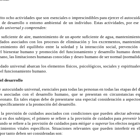
ito ocho actividades que son esenciales o imprescindibles para ejercer el autocu
l de desarrollo o entorno ambiental de un individuo. Estas actividades, por ese 
ado universal y comprenden:
suficiente de aire, mantenimiento de un aporte suficiente de agua, mantenimiento
idados asociados con los procesos de eliminación y los excrementos, mantenimie
enimiento del equilibrio entre la soledad y la interacción social, prevención 
 bienestar humano y promoción del funcionamiento y desarrollo humano dentr
mano, las limitaciones humanas conocidas y deseo humano de ser normal (normalid
dado universal abarcan los elementos físicos, psicológicos, sociales y espirituale
a el funcionamiento humano.
el desarrollo
 autocuidado universal, esenciales para todas las personas en todas las etapas del 
s asociadas con el desarrollo humano, que se presentan en circunstancias esp
neonato. En tales etapas debe de presentarse una especial consideración a aspecto
específicamente a la promoción del desarrollo.
 la provisión de cuidados asociados con condiciones que pueden afectar adversa
z en dos subtipos; el primero se refiere a la provisión de cuidados para
prevenir
l
undo se refiere a la provisión de cuidados para
mitigar o superar
los efectos negati
mientos vitales específicos. Situaciones relevantes que pueden interferir en 
por tanto deben ser consideradas son: