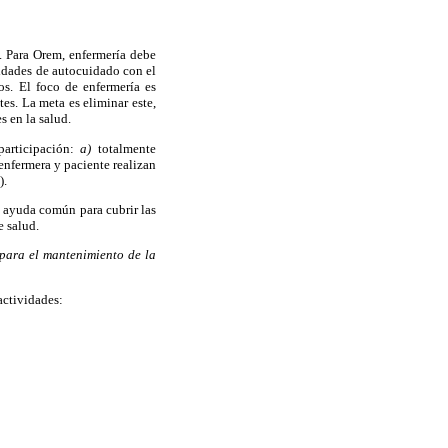
. Para Orem, enfermería debe
sidades de autocuidado con el
os. El foco de enfermería es
es. La meta es eliminar este,
s en la salud.
participación:
a)
totalmente
nfermera y paciente realizan
).
a ayuda común para cubrir las
e salud.
 para el mantenimiento de la
actividades: