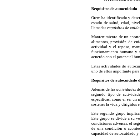
Requisitos de autocuidado
Orem ha identificado y descr
estado de salud, edad, nive
llamadas
requisitos de cuid
Mantenimiento de un aporte 
alimentos, provisión de cu
actividad y el reposo, mant
funcionamiento humano y el
acuerdo con el potencial hu
Estas actividades de autocui
uno de ellos importante par
Requisitos de autocuidado d
Además de las
actividades
de
segundo tipo de actividade
específicas, como el ser un 
sostener la vida y dirigidos 
Este segundo grupo implica
Este grupo se divide a su ve
condiciones adversas, el seg
de una condición o aconteci
capacidad de autocuidado y 