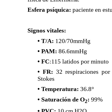
Esfera psíquica:
paciente en estu
Signos vitales:
• T/A:
120/70mmHg
• PAM:
86.6mmHg
• FC
:115 latidos por minuto
• FR:
32 respiraciones por
Stokes
• Temperatura:
36.8°
• Saturación de O
:
99%
2
• PVC:
10 cm H2O