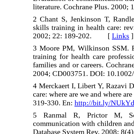
literature. Cochrane Plus. 20
2 Chant S, Jenkinson T, Randl
skills training in health care: r
2002; 22: 189-202. [
Links
]
3 Moore PM, Wilkinson SSM. R
training for health care profess
families and or careers. Cochran
2004; CD003751. DOI: 10.100
4 Merckaert I, Libert Y, Razavi 
care: where are we and where are
319-330. En:
http://bit.ly/NUkY
5 Ranmal R, Prictor M, Sco
communication with children and 
Database System Rev. 2008; 