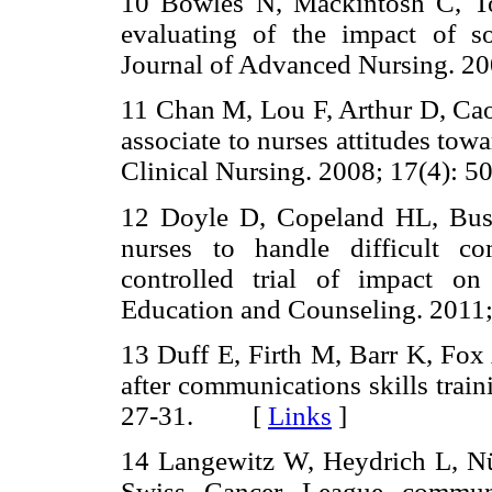
10 Bowles N, Mackintosh C, To
evaluating of the impact of so
Journal of Advanced Nursing. 
11 Chan M, Lou F, Arthur D, Cao F
associate to nurses attitudes tow
Clinical Nursing. 2008; 17(4)
12 Doyle D, Copeland HL, Bus
nurses to handle difficult c
controlled trial of impact on 
Education and Counseling. 20
13 Duff E, Firth M, Barr K, Fox
after communications skills train
27-31. [
Links
]
14 Langewitz W, Heydrich L, Nü
Swiss Cancer League communic