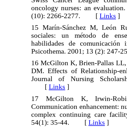
oncology nurses: an evaluation
(10): 2266-2277. [
Links
]
15 Marín-Sánchez M, León Rub
sociales: un método de enseñ
habilidades de comunicación i
Psicothema. 2001; 13 (2): 24
16 McGilton K, Brien-Pallas LL,
DM. Effects of Relationship-e
Journal of Nursing Scholars
[
Links
]
17 McGilton K, Irwin-Rob
Communication enhancement: nurs
complex continuing care facili
54(1): 35-44. [
Links
]