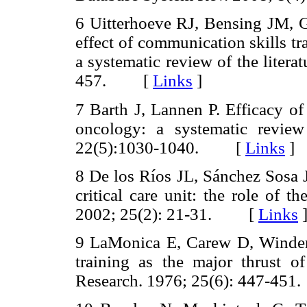
6 Uitterhoeve RJ, Bensing JM, 
effect of communication skills tr
a systematic review of the litera
457. [
Links
]
7 Barth J, Lannen P. Efficacy of
oncology: a systematic revie
22(5):1030-1040. [
Links
]
8 De los Ríos JL, Sánchez Sosa J
critical care unit: the role of t
2002; 25(2): 21-31. [
Links
9 LaMonica E, Carew D, Winde
training as the major thrust o
Research. 1976; 25(6): 447-4