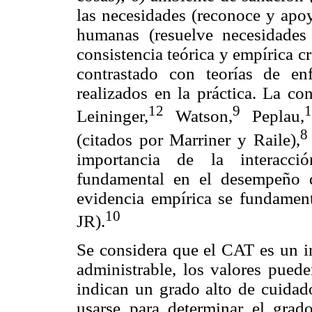
las necesidades (reconoce y apo
humanas (resuelve necesidades 
consistencia teórica y empírica cr
contrastado con teorías de enf
realizados en la práctica. La co
12
9
1
Leininger,
Watson,
Peplau,
8
(citados por Marriner y Raile),
importancia de la interacci
fundamental en el desempeño de
evidencia empírica se fundamen
10
JR).
Se considera que el CAT es un in
administrable, los valores puede
indican un grado alto de cuidado
usarse para determinar el grad