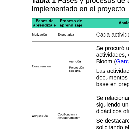
Tabla 1
Fases y procesos de a
implementado en el proyecto
Fases de
Proceso de
Accio
aprendizaje
aprendizaje
Cada activid
Motivación
Expectativa
Se procuró u
actividades,
Bloom (
Garc
Atención
Comprensión
Percepción
Las activida
selectiva
documentos a
base en preg
Se relaciona
siguiendo un
didácticos of
Codificación y
Adquisición
almacenamiento
Se destacaro
solicitando e