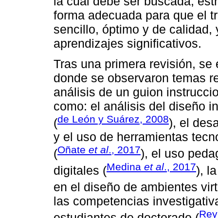
la cual debe ser buscada, est
forma adecuada para que el tr
sencillo, óptimo y de calidad
aprendizajes significativos.
Tras una primera revisión, se 
donde se observaron temas re
análisis de un guion instrucci
como: el análisis del diseño i
de León y Suárez, 2008
(
), el des
y el uso de herramientas tecn
Oñate
et al
., 2017
(
), el uso peda
Medina
et al
., 2017
digitales (
), l
en el diseño de ambientes vir
las competencias investigativ
Rey
estudiantes de doctorado (