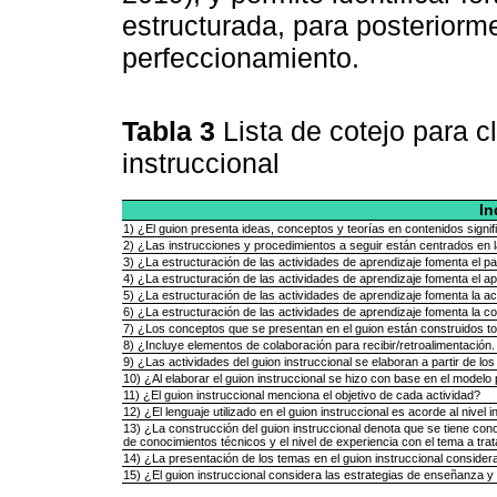
estructurada, para posteriorm
perfeccionamiento.
Tabla 3
Lista de cotejo para c
instruccional
In
1) ¿El guion presenta ideas, conceptos y teorías en contenidos signif
2) ¿Las instrucciones y procedimientos a seguir están centrados en l
3) ¿La estructuración de las actividades de aprendizaje fomenta el pa
4) ¿La estructuración de las actividades de aprendizaje fomenta el ap
5) ¿La estructuración de las actividades de aprendizaje fomenta la ac
6) ¿La estructuración de las actividades de aprendizaje fomenta la 
7) ¿Los conceptos que se presentan en el guion están construidos t
8) ¿Incluye elementos de colaboración para recibir/retroalimentació
9) ¿Las actividades del guion instruccional se elaboran a partir de lo
10) ¿Al elaborar el guion instruccional se hizo con base en el model
11) ¿El guion instruccional menciona el objetivo de cada actividad?
12) ¿El lenguaje utilizado en el guion instruccional es acorde al nivel i
13) ¿La construcción del guion instruccional denota que se tiene con
de conocimientos técnicos y el nivel de experiencia con el tema a trat
14) ¿La presentación de los temas en el guion instruccional consider
15) ¿El guion instruccional considera las estrategias de enseñanza y