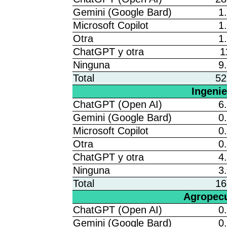
Gemini (Google Bard)
1
Microsoft Copilot
1
Otra
1
ChatGPT y otra
1
Ninguna
9
Total
52
Ingenie
ChatGPT (Open AI)
6
Gemini (Google Bard)
0
Microsoft Copilot
0
Otra
0
ChatGPT y otra
4
Ninguna
3
Total
16
Agropecu
ChatGPT (Open AI)
0
Gemini (Google Bard)
0