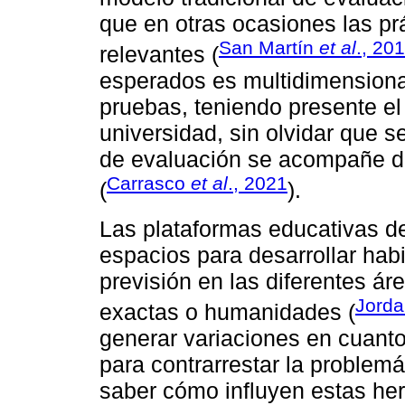
que en otras ocasiones las pr
San Martín
et al
., 20
relevantes (
esperados es multidimensional
pruebas, teniendo presente el
universidad, sin olvidar que 
de evaluación se acompañe de
Carrasco
et al
., 2021
(
).
Las plataformas educativas d
espacios para desarrollar habil
previsión en las diferentes á
Jord
exactas o humanidades (
generar variaciones en cuanto
para contrarrestar la problemá
saber cómo influyen estas he