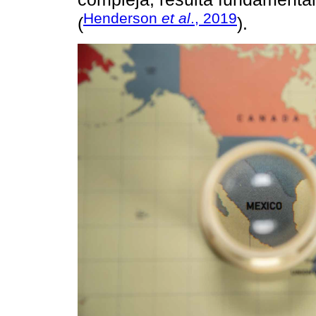
Henderson
et al
., 2019
(
).