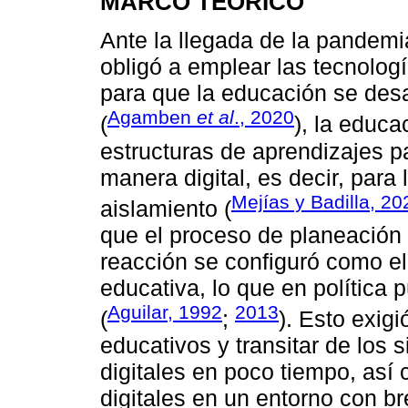
MARCO TEÓRICO
Ante la llegada de la pandemi
obligó a emplear las tecnolog
para que la educación se desa
Agamben
et al
., 2020
(
), la educa
estructuras de aprendizajes p
manera digital, es decir, para
Mejías y Badilla, 20
aislamiento (
que el proceso de planeación 
reacción se configuró como el 
educativa, lo que en política p
Aguilar, 1992
2013
(
;
). Esto exig
educativos y transitar de los 
digitales en poco tiempo, as
digitales en un entorno con b