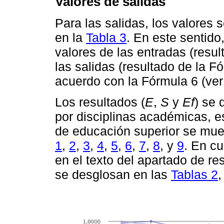
Valores de salidas
Para las salidas, los valores
en la
Tabla 3
. En este sentido,
valores de las entradas (resul
las salidas (resultado de la F
acuerdo con la Fórmula 6 (ve
Los resultados (
E
,
S
y
Ef
) se 
por disciplinas académicas, es
de educación superior se mue
1
,
2
,
3
,
4
,
5
,
6
,
7
,
8
, y
9
. En c
en el texto del apartado de res
se desglosan en las
Tablas 2