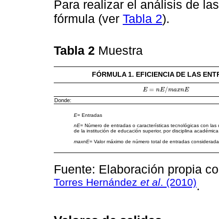
Para realizar el análisis de la
fórmula (ver
Tabla 2
).
Tabla 2
Muestra
FÓRMULA 1. EFICIENCIA DE LAS EN
=
/
E
E
=
n
E
/
n
m
E
a
x
n
m
E
a
x
n
E
Donde:
E
= Entradas
nE
= Número de entradas o características tecnológicas con las
de la institución de educación superior, por disciplina académica
maxnE
= Valor máximo de número total de entradas considerada
Fuente: Elaboración propia c
Torres Hernández
et al
. (2010)
.