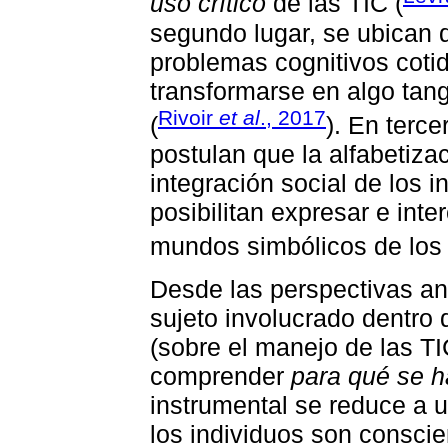
uso crítico
de las TIC (
segundo lugar, se ubican q
problemas cognitivos coti
transformarse en algo tangi
Rivoir
et al
., 2017
(
). En terc
postulan que la alfabetizac
integración social de los i
posibilitan expresar e inte
mundos simbólicos de los 
Desde las perspectivas an
sujeto involucrado dentro 
(sobre el manejo de las T
comprender
para qué se 
instrumental se reduce a 
los individuos son conscie