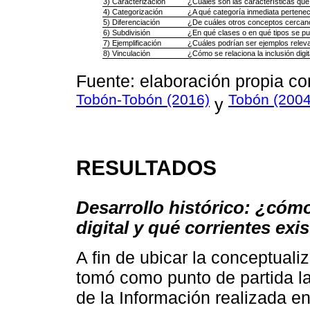
3) Caracterización
¿Cuáles son las características que l
4) Categorización
¿A qué categoría inmediata pertenece 
5) Diferenciación
¿De cuáles otros conceptos cercanos 
6) Subdivisión
¿En qué clases o en qué tipos se pued
7) Ejemplificación
¿Cuáles podrían ser ejemplos relevan
8) Vinculación
¿Cómo se relaciona la inclusión digi
Fuente: elaboración propia c
Tobón-Tobón (2016)
Tobón (2004
y
RESULTADOS
Desarrollo histórico: ¿cómo
digital y qué corrientes ex
A fin de ubicar la conceptuali
tomó como punto de partida l
de la Información realizada 