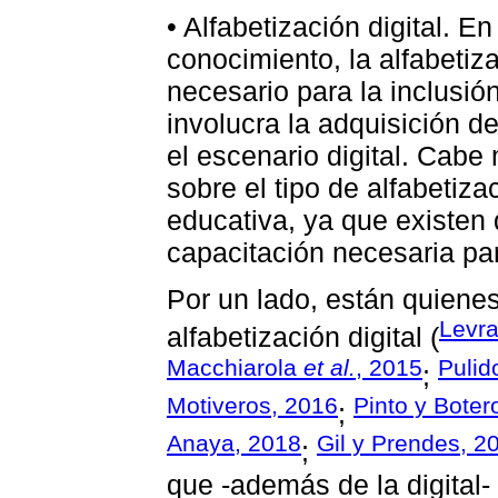
• Alfabetización digital. En
conocimiento, la alfabetiz
necesario para la inclusión
involucra la adquisición d
el escenario digital. Cab
sobre el tipo de alfabetizac
educativa, ya que existen 
capacitación necesaria par
Por un lado, están quiene
Levra
alfabetización digital (
Macchiarola
et al.
, 2015
Pulid
;
Motiveros, 2016
Pinto y Boter
;
Anaya, 2018
Gil y Prendes, 2
;
que -además de la digital